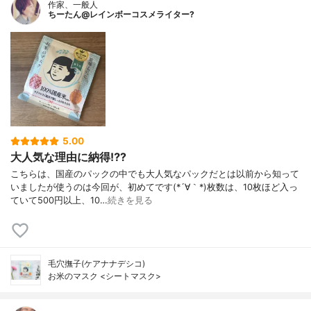
作家、一般人
ちーたん@レインボーコスメライター?
5.00
大人気な理由に納得⁉️?
こちらは、国産のパックの中でも大人気なパックだとは以前から知って
いましたが使うのは今回が、初めてです(*´∀｀*)枚数は、10枚ほど入っ
ていて500円以上、10…
続きを見る
毛穴撫子(ケアナナデシコ)
お米のマスク <シートマスク>