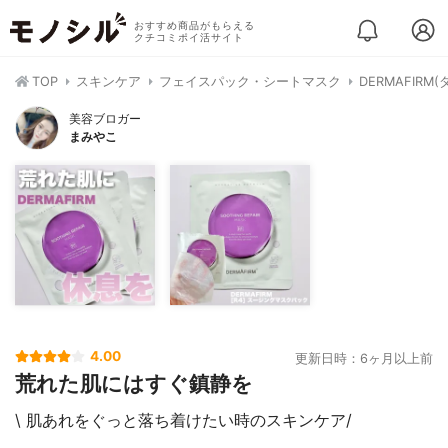
おすすめ商品がもらえる
クチコミポイ活サイト
TOP
スキンケア
フェイスパック・シートマスク
DERMAFIR
美容ブロガー
まみやこ
4.00
更新日時：6ヶ月以上前
荒れた肌にはすぐ鎮静を
\ 肌あれをぐっと落ち着けたい時のスキンケア/