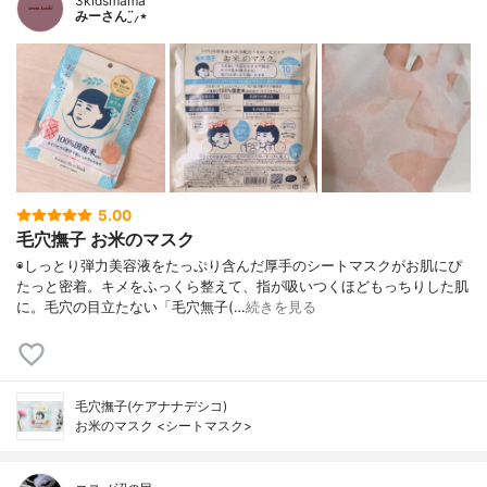
3kidsmama
みーさん¨̮⸝⋆
5.00
毛穴撫子 お米のマスク
◉しっとり弾力美容液をたっぷり含んだ厚手のシートマスクがお肌にぴ
たっと密着。キメをふっくら整えて、指が吸いつくほどもっちりした肌
に。毛穴の目立たない「毛穴無子(…
続きを見る
毛穴撫子(ケアナナデシコ)
お米のマスク <シートマスク>