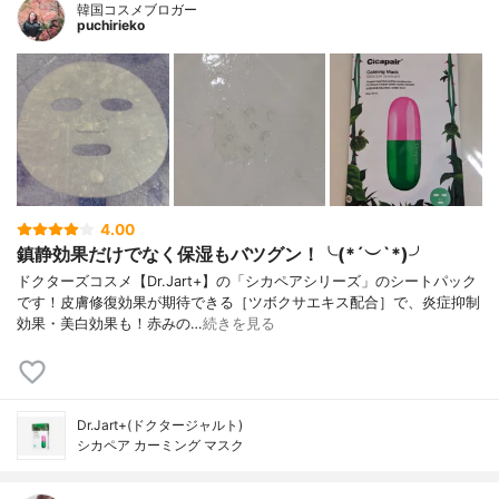
韓国コスメブロガー
puchirieko
4.00
鎮静効果だけでなく保湿もバツグン！╰(*´︶`*)╯
ドクターズコスメ【Dr.Jart+】の「シカペアシリーズ」のシートパック
です！皮膚修復効果が期待できる［ツボクサエキス配合］で、炎症抑制
効果・美白効果も！赤みの…
続きを見る
Dr.Jart+(ドクタージャルト)
シカペア カーミング マスク