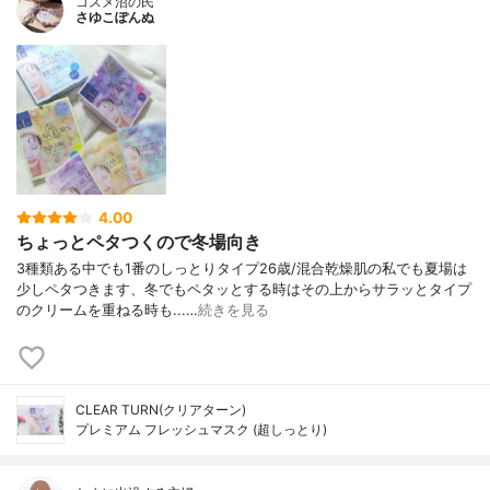
コスメ沼の民
さゆこぽんぬ
4.00
ちょっとペタつくので冬場向き
3種類ある中でも1番のしっとりタイプ26歳/混合乾燥肌の私でも夏場は
少しペタつきます、冬でもペタッとする時はその上からサラッとタイプ
のクリームを重ねる時も...…
続きを見る
CLEAR TURN(クリアターン)
プレミアム フレッシュマスク (超しっとり)