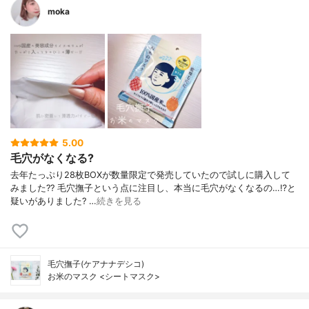
moka
5.00
毛穴がなくなる?
去年たっぷり28枚BOXが数量限定で発売していたので試しに購入して
みました?? 毛穴撫子という点に注目し、本当に毛穴がなくなるの…⁉︎と
疑いがありました? …
続きを見る
毛穴撫子(ケアナナデシコ)
お米のマスク <シートマスク>