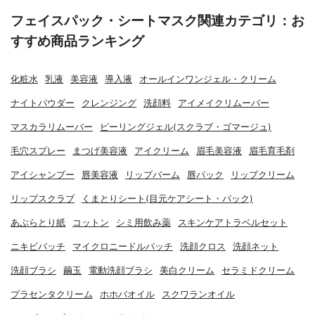
フェイスパック・シートマスク関連カテゴリ：お
すすめ商品ランキング
化粧水
乳液
美容液
導入液
オールインワンジェル・クリーム
ナイトパウダー
クレンジング
洗顔料
アイメイクリムーバー
マスカラリムーバー
ピーリングジェル(スクラブ・ゴマージュ)
毛穴スプレー
まつげ美容液
アイクリーム
眉毛美容液
眉毛育毛剤
アイシャンプー
唇美容液
リップバーム
唇パック
リップクリーム
リップスクラブ
くまとりシート(目元ケアシート・パック)
あぶらとり紙
コットン
シミ用飲み薬
スキンケアトラベルセット
ニキビパッチ
マイクロニードルパッチ
洗顔クロス
洗顔ネット
洗顔ブラシ
繭玉
電動洗顔ブラシ
美白クリーム
セラミドクリーム
プラセンタクリーム
ホホバオイル
スクワランオイル