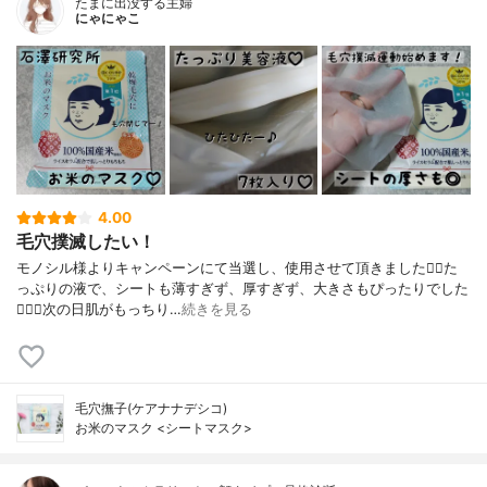
たまに出没する主婦
にゃにゃこ
4.00
毛穴撲滅したい！
モノシル様よりキャンペーンにて当選し、使用させて頂きました🙇‍♀️た
っぷりの液で、シートも薄すぎず、厚すぎず、大きさもぴったりでした
🙆🏻‍♀️次の日肌がもっちり…
続きを見る
毛穴撫子(ケアナナデシコ)
お米のマスク <シートマスク>