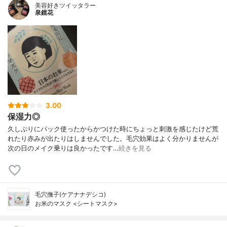
美容好きツイッタラー
泉鏡花
3.00
保湿力◎
久しぶりにパック使ったからかつけた時にちょっと刺激を感じたけど荒
れたり赤みが出たりはしませんでした。毛穴効果はよく分かりませんが
次の日のメイク乗りは良かったです…
続きを見る
毛穴撫子(ケアナナデシコ)
お米のマスク <シートマスク>