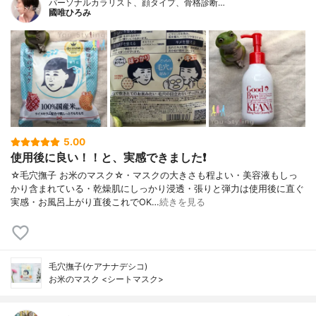
パーソナルカラリスト、顔タイプ、骨格診断…
國唯ひろみ
5.00
使用後に良い！！と、実感できました❗
☆毛穴撫子 お米のマスク☆・マスクの大きさも程よい・美容液もしっ
かり含まれている・乾燥肌にしっかり浸透・張りと弾力は使用後に直ぐ
実感・お風呂上がり直後これでOK…
続きを見る
毛穴撫子(ケアナナデシコ)
お米のマスク <シートマスク>