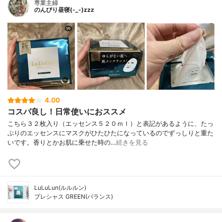
専業主婦
のんびり昼寝(-_-)zzz
4.00
コスパ良し！日常使いにおススメ
こちら３２枚入り（エッセンス５２０ｍｌ）と表記があるように、たっ
ぷりのエッセンスにマスクがひたひたになっているのでずっしりと重た
いです。香りとかお肌に乗せた時の…
続きを見る
LuLuLun(ルルルン)
プレシャス GREEN(バランス)