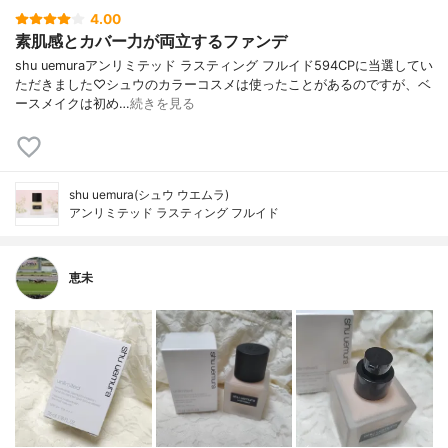
4.00
素肌感とカバー力が両立するファンデ
shu uemuraアンリミテッド ラスティング フルイド594CPに当選してい
ただきました♡シュウのカラーコスメは使ったことがあるのですが、ベ
ースメイクは初め…
続きを見る
shu uemura(シュウ ウエムラ)
アンリミテッド ラスティング フルイド
恵未