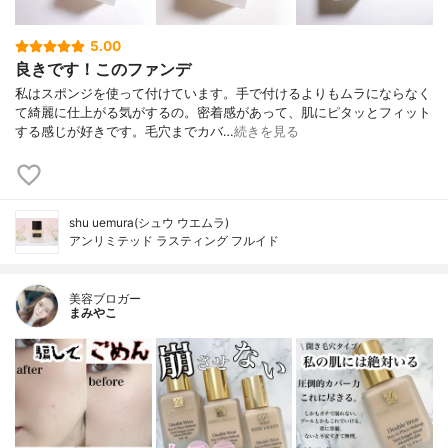
5.00
良きです！このファンデ
私はスポンジを使って付けています。手で付けるよりもムラにならなく
て綺麗に仕上がる気がするの。密着感があって、肌にピタッとフィット
する感じが好きです。毛穴までカバ…
続きを見る
shu uemura(シュウ ウエムラ)
アンリミテッド ラスティング フルイド
美容ブロガー
まみやこ