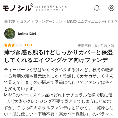
おすすめ商品がもらえる
クチコミポイ活サイト
TOP
コスメ
ファンデーション
MiMC(エムアイエムシー) ミ
kojima1204
3.00
更新日時：6ヶ月以上前
薄づき感も残るけどしっかりカバーと保湿
してくれるエイジングケア向けファンデ
ティーゾーンや顎はややベタベタするけれど、秋冬の乾燥
する時期の頬や目元はとにかく乾燥してカサカサ、くすん
で見えてしまうのが悩みで季節に合わせてファンデは色々
と変えています。
MiMCのベースメイク品はどれもナチュラル仕様で肌に優
しい(大体がクレンジング不要で落とせてしまうほど)ので
すが、こちらのミネラルファンデはとにかく、「乾燥しな
い・肌に優しい・下地不要・高カバー保湿力」のバランス