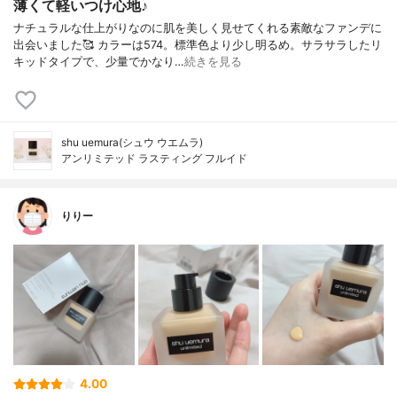
薄くて軽いつけ心地♪
ナチュラルな仕上がりなのに肌を美しく見せてくれる素敵なファンデに
出会いました🥰 カラーは574。標準色より少し明るめ。サラサラしたリ
キッドタイプで、少量でかなり…
続きを見る
shu uemura(シュウ ウエムラ)
アンリミテッド ラスティング フルイド
りりー
4.00