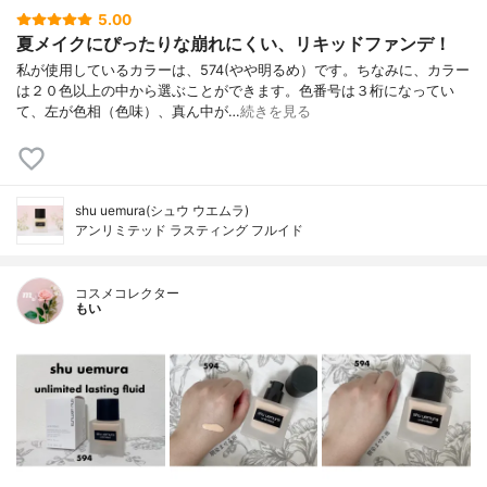
5.00
夏メイクにぴったりな崩れにくい、リキッドファンデ！
私が使用しているカラーは、574(やや明るめ）です。ちなみに、カラー
は２０色以上の中から選ぶことができます。色番号は３桁になってい
て、左が色相（色味）、真ん中が…
続きを見る
shu uemura(シュウ ウエムラ)
アンリミテッド ラスティング フルイド
コスメコレクター
もい