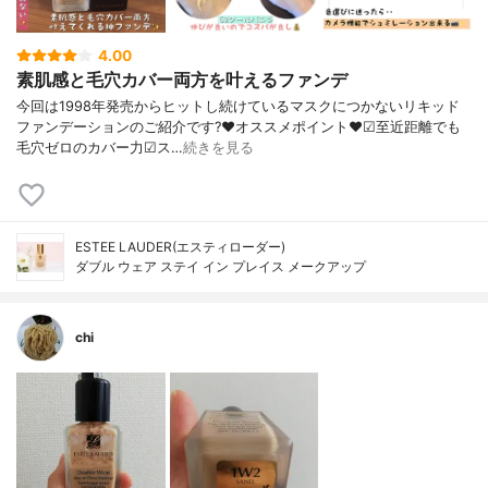
4.00
素肌感と毛穴カバー両方を叶えるファンデ
今回は1998年発売からヒットし続けているマスクにつかないリキッド
ファンデーションのご紹介です?❤︎オススメポイント❤︎☑︎至近距離でも
毛穴ゼロのカバー力☑︎ス…
続きを見る
ESTEE LAUDER(エスティローダー)
ダブル ウェア ステイ イン プレイス メークアップ
chi