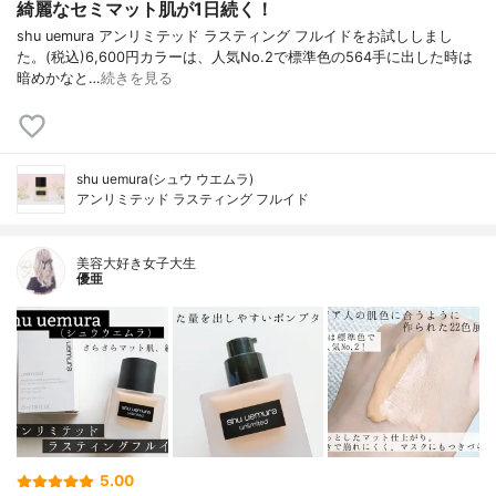
綺麗なセミマット肌が1日続く！
shu uemura アンリミテッド ラスティング フルイドをお試ししまし
た。(税込)6,600円カラーは、人気No.2で標準色の564手に出した時は
暗めかなと…
続きを見る
shu uemura(シュウ ウエムラ)
アンリミテッド ラスティング フルイド
美容大好き女子大生
優亜
5.00