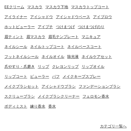
EEクリーム
マスカラ
マスカラ下地
マスカラトップコート
アイライナー
アイシャドウ
アイシャドウベース
アイブロウ
ホットビューラー
アイプチ
つけまつげ
つけまつげのり
眉ティント
眉マスカラ
眉毛テンプレート
マニキュア
ネイルシール
ネイルトップコート
ネイルベースコート
フットネイルシール
ネイルオイル
除光液
ネイルケアセット
爪やすり・爪磨き
リップ
クレヨンリップ
リップオイル
リップコート
ビューラー
パフ
メイクキープスプレー
メイクブラシセット
アイシャドウブラシ
ファンデーションブラシ
スクリューブラシ
メイクブラシクリーナー
フェロモン香水
ボディミスト
練り香水
香水
カテゴリ一覧へ