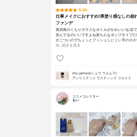
5.00
仕事メイクにおすすめ!厚塗り感なしの崩
ファンデ
真四角のくもりガラスなボトルがかわいい!お店
並んでるのいいですよね楽ちんなポンプタイプだ
がごついのでちょっとプッシュしにくい手の小さ
り…
続きを見る
shu uemura(シュウ ウエムラ)
アンリミテッド ラスティング フルイド
コスメコレクター
もい