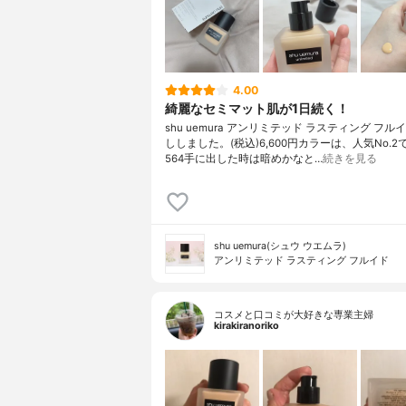
4.00
綺麗なセミマット肌が1日続く！
shu uemura アンリミテッド ラスティング フ
ししました。(税込)6,600円カラーは、人気No.
564手に出した時は暗めかなと…
続きを見る
shu uemura(シュウ ウエムラ)
アンリミテッド ラスティング フルイド
コスメと口コミが大好きな専業主婦
kirakiranoriko