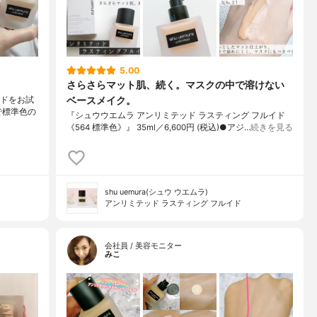
5.00
さらさらマット肌、続く。マスクの中で溶けない
ベースメイク。
ルイドをお試
2で標準色の
『シュウウエムラ アンリミテッド ラスティング フルイド
《564 標準色》』 35ml／6,600円 (税込)●アジ…
続きを見る
shu uemura(シュウ ウエムラ)
アンリミテッド ラスティング フルイド
会社員 / 美容モニター
みこ