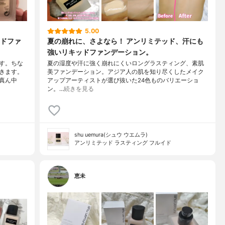
5.00
ドファ
夏の崩れに、さよなら！ アンリミテッド、汗にも
強いリキッドファンデーション。
です。ちな
夏の湿度や汗に強く崩れにくいロングラスティング、素肌
きます。
美ファンデーション。アジア人の肌を知り尽くしたメイク
真ん中
アップアーティストが選び抜いた24色ものバリエーショ
ン。…
続きを見る
shu uemura(シュウ ウエムラ)
アンリミテッド ラスティング フルイド
恵未