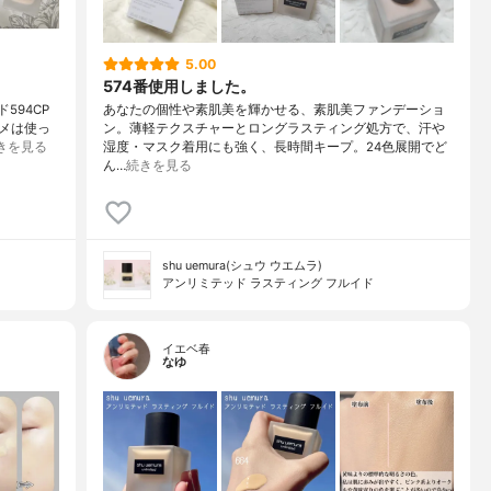
5.00
574番使用しました。
594CP
あなたの個性や素肌美を輝かせる、素肌美ファンデーショ
メは使っ
ン。薄軽テクスチャーとロングラスティング処方で、汗や
きを見る
湿度・マスク着用にも強く、長時間キープ。24色展開でど
ん…
続きを見る
shu uemura(シュウ ウエムラ)
アンリミテッド ラスティング フルイド
イエベ春
なゆ