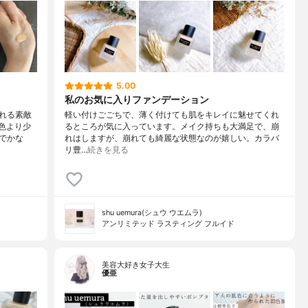
5.00
私のお気に入りファンデーション
れる素敵
軽い付けごごちで、薄く付けても肌をキレイに魅せてくれ
準色より少
るところが気に入っています。メイク持ちも大満足で、崩
でかな
れはしますが、崩れても綺麗な状態なのが嬉しい。カラバ
リ豊…
続きを見る
shu uemura(シュウ ウエムラ)
アンリミテッド ラスティング フルイド
美容大好き女子大生
優亜