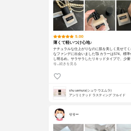
5.00
薄くて軽いつけ心地♪
ナチュラルな仕上がりなのに肌を美しく見せてく
なファンデに出会いました🥰 カラーは574。標
し明るめ。サラサラしたリキッドタイプで、少量
り…
続きを見る
shu uemura(シュウ ウエムラ)
アンリミテッド ラスティング フルイド
りりー