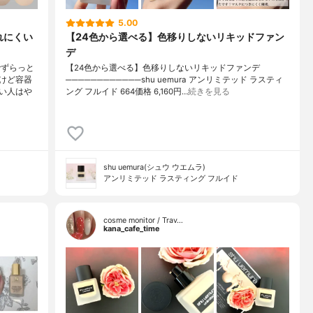
5.00
れにくい
【24色から選べる】色移りしないリキッドファン
デ
でずらっと
【24色から選べる】色移りしないリキッドファンデ
けど容器
────────────shu uemura アンリミテッド ラスティ
い人はや
ング フルイド 664価格 6,160円…
続きを見る
shu uemura(シュウ ウエムラ)
アンリミテッド ラスティング フルイド
cosme monitor / Trav…
kana_cafe_time