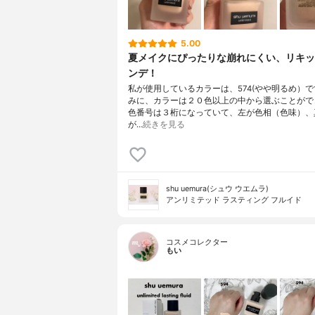
5.00
夏メイクにぴったりな崩れにくい、リキッ
ンデ！
私が使用しているカラーは、574(やや明るめ）
みに、カラーは２０色以上の中から選ぶことがで
色番号は３桁になっていて、左が色相（色味）、
が…
続きを見る
shu uemura(シュウ ウエムラ)
アンリミテッド ラスティング フルイド
コスメコレクター
もい