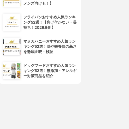
メンズ向けも！】
フライパンおすすめ人気ランキ
キラ★リズム
COVERMARK(カバーマーク)
ング52選！【焦げ付かない・長
V スキンアップファンデーシ
フローレス フィット
持ち！2026最新】
ョン
4.01
(12)
¥3,850
4.02
¥1,980
マヌカハニーおすすめ人気ラン
キング52選！味や栄養価の高さ
を徹底比較・検証
ドッグフードおすすめ人気ラン
キング52選！無添加・アレルギ
ー対策商品を紹介