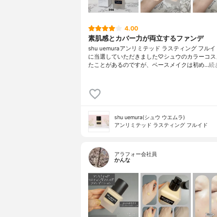
4.00
素肌感とカバー力が両立するファンデ
shu uemuraアンリミテッド ラスティング フルイド
に当選していただきました♡シュウのカラーコス
たことがあるのですが、ベースメイクは初め…
続
shu uemura(シュウ ウエムラ)
アンリミテッド ラスティング フルイド
アラフォー会社員
かんな