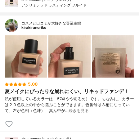
アンリミテッド ラスティング フルイド
コスメと口コミが大好きな専業主婦
kirakiranoriko
5.00
夏メイクにぴったりな崩れにくい、リキッドファンデ！
私が使用しているカラーは、574(やや明るめ）です。ちなみに、カラー
は２０色以上の中から選ぶことができます。色番号は３桁になってい
て、左が色相（色味）、真ん中が…
続きを見る
shu uemura(シュウ ウエムラ)