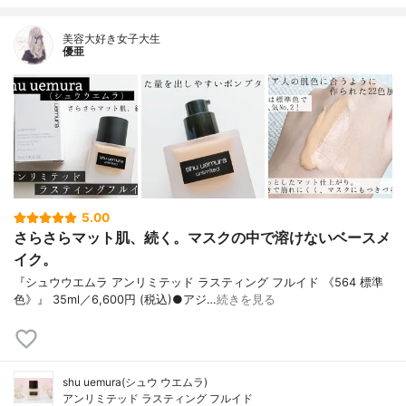
美容大好き女子大生
優亜
5.00
さらさらマット肌、続く。マスクの中で溶けないベースメ
イク。
『シュウウエムラ アンリミテッド ラスティング フルイド 《564 標準
色》』 35ml／6,600円 (税込)●アジ…
続きを見る
shu uemura(シュウ ウエムラ)
アンリミテッド ラスティング フルイド