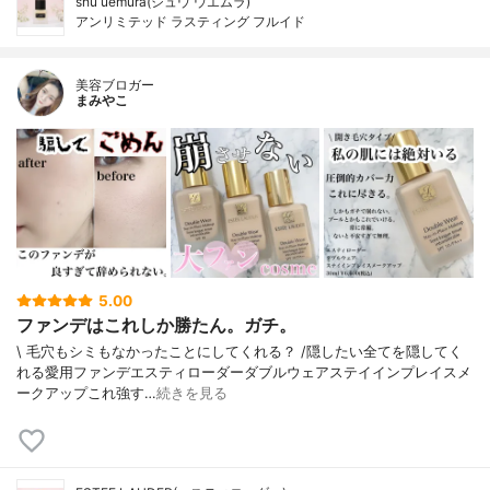
shu uemura(シュウ ウエムラ)
アンリミテッド ラスティング フルイド
美容ブロガー
まみやこ
5.00
ファンデはこれしか勝たん。ガチ。
\ 毛穴もシミもなかったことにしてくれる？ /⁡⁡隠したい全てを隠してく
れる愛用ファンデ⁡エスティローダーダブルウェアステイインプレイスメ
ークアップ⁡⁡これ強す…
続きを見る