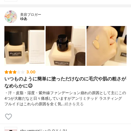
美容ブロガー
ゆあ
3.00
いつものように簡単に塗っただけなのに毛穴や肌の粗さが
なめらかに😉
・汗・皮脂・湿度・紫外線ファンデーション崩れの原因として主にこの
4つが大敵だなと日々痛感していますがアンリミテッド ラスティング
フルイドはこれらの原因を全く気…
続きを見る
shu uemura(シュウ ウエムラ)