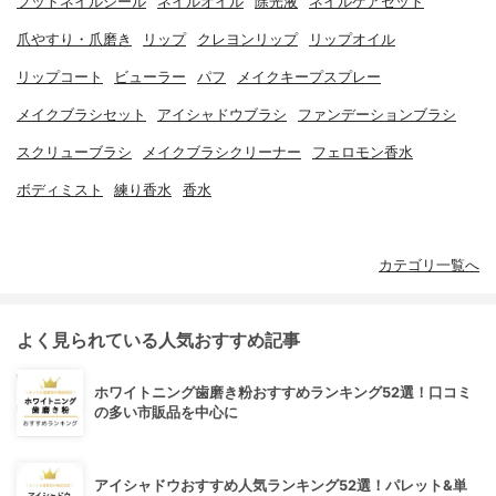
フットネイルシール
ネイルオイル
除光液
ネイルケアセット
爪やすり・爪磨き
リップ
クレヨンリップ
リップオイル
リップコート
ビューラー
パフ
メイクキープスプレー
メイクブラシセット
アイシャドウブラシ
ファンデーションブラシ
スクリューブラシ
メイクブラシクリーナー
フェロモン香水
ボディミスト
練り香水
香水
カテゴリ一覧へ
よく見られている人気おすすめ記事
ホワイトニング歯磨き粉おすすめランキング52選！口コミ
の多い市販品を中心に
アイシャドウおすすめ人気ランキング52選！パレット&単