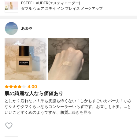
ESTEE LAUDER(エスティローダー)
ダブル ウェア ステイ イン プレイス メークアップ
あまや
4.00
肌の綺麗な人なら価値あり
とにかく崩れない！汗も皮脂も怖くない！しかもすごいカバー力！小さ
なシミやクマくらいならコンシーラーいらずです。お直しも不要。…と
いいことずくめのようですが、肌質…
続きを見る