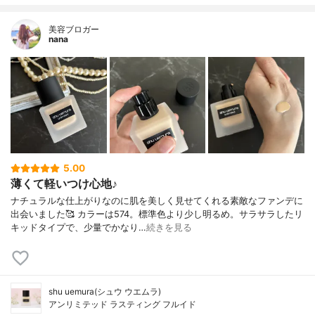
美容ブロガー
nana
5.00
薄くて軽いつけ心地♪
ナチュラルな仕上がりなのに肌を美しく見せてくれる素敵なファンデに
出会いました🥰 カラーは574。標準色より少し明るめ。サラサラしたリ
キッドタイプで、少量でかなり…
続きを見る
shu uemura(シュウ ウエムラ)
アンリミテッド ラスティング フルイド