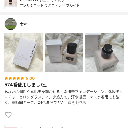
shu uemura(シュウ ウエムラ)
アンリミテッド ラスティング フルイド
恵未
5.00
574番使用しました。
あなたの個性や素肌美を輝かせる、素肌美ファンデーション。薄軽テク
スチャーとロングラスティング処方で、汗や湿度・マスク着用にも強
く、長時間キープ。24色展開でどん…
続きを見る