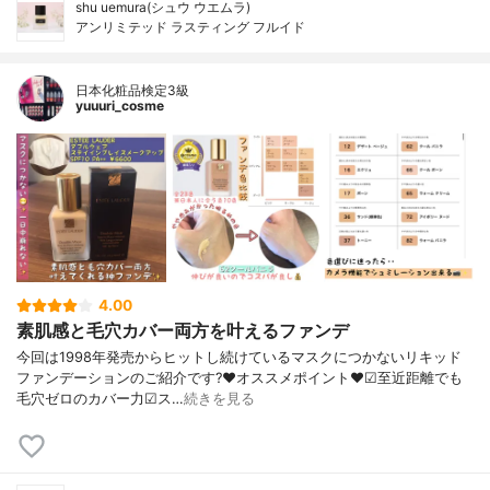
shu uemura(シュウ ウエムラ)
アンリミテッド ラスティング フルイド
日本化粧品検定3級
yuuuri_cosme
4.00
素肌感と毛穴カバー両方を叶えるファンデ
今回は1998年発売からヒットし続けているマスクにつかないリキッド
ファンデーションのご紹介です?❤︎オススメポイント❤︎☑︎至近距離でも
毛穴ゼロのカバー力☑︎ス…
続きを見る