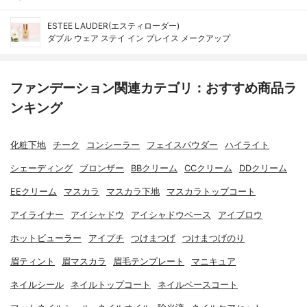
ESTEE LAUDER(エスティローダー)
ダブル ウェア ステイ イン プレイス メークアップ
ファンデーション関連カテゴリ：おすすめ商品ラ
ンキング
化粧下地
チーク
コンシーラー
フェイスパウダー
ハイライト
シェーディング
ブロンザー
BBクリーム
CCクリーム
DDクリーム
EEクリーム
マスカラ
マスカラ下地
マスカラトップコート
アイライナー
アイシャドウ
アイシャドウベース
アイブロウ
ホットビューラー
アイプチ
つけまつげ
つけまつげのり
眉ティント
眉マスカラ
眉毛テンプレート
マニキュア
ネイルシール
ネイルトップコート
ネイルベースコート