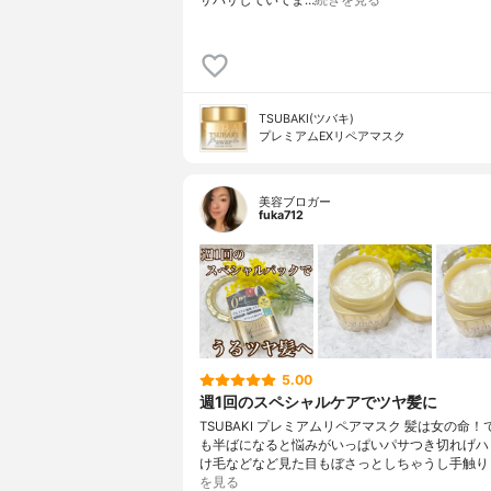
サパサしていて⁡ま…
続きを見る
TSUBAKI(ツバキ)
プレミアムEXリペアマスク
美容ブロガー
fuka712
5.00
週1回のスペシャルケアでツヤ髪に
TSUBAKI プレミアムリペアマスク 髪は女の命！
も半ばになると悩みがいっぱいパサつき切れげハ
け毛などなど見た目もぼさっとしちゃうし手触り
を見る