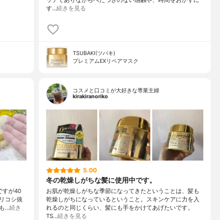
ッチでありながらべたつきのない感触や、時間をおかずに
す…
続きを見る
TSUBAKI(ツバキ)
プレミアムEXリペアマスク
コスメと口コミが大好きな専業主婦
kirakiranoriko
5.00
冬の乾燥しがちな髪に使用中です。
ですが40
お肌が乾燥しがちな季節になってきたということは、髪も
リコシ抜
乾燥しがちになっているということ。スキンケアに力を入
も…
続き
れるのと同じくらい、髪にも手をかけてあげたいです。
TS…
続きを見る