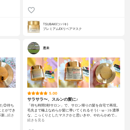
TSUBAKI(ツバキ)
プレミアムEXリペアマスク
恵未
5.00
サラサラ〜、スルンの髪に♪
た😊待ち
「待ち時間0秒サロン」で、サロン帰りの髪を自宅で再現。
ことができ
毛先まで極上なめらか髪に導いてくれるそう(・ω・)ｂ濃厚
革新…
続き
な、こっくりとしたマスクかと思いきや、やわらかめで…
続きを見る