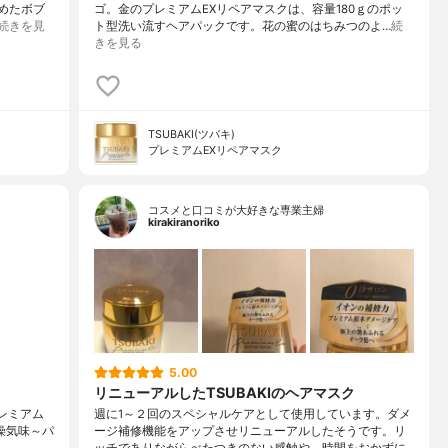
じめたボブ
ゴ。金のプレミアムEXリペアマスクは、容量180ｇのポッ
続きを見
ト型洗い流すヘアパックです。花の蜜のはちみつのよ…
続
きを見る
TSUBAKI(ツバキ)
プレミアムEXリペアマスク
コスメと口コミが大好きな専業主婦
kirakiranoriko
5.00
リニューアルしたTSUBAKIのヘアマスク
プレミアム
週に1～２回のスペシャルケアとして使用しています。ダメ
燥気味～⁡⁡パ
ージ補修機能をアップさせリニューアルしたそうです。リ