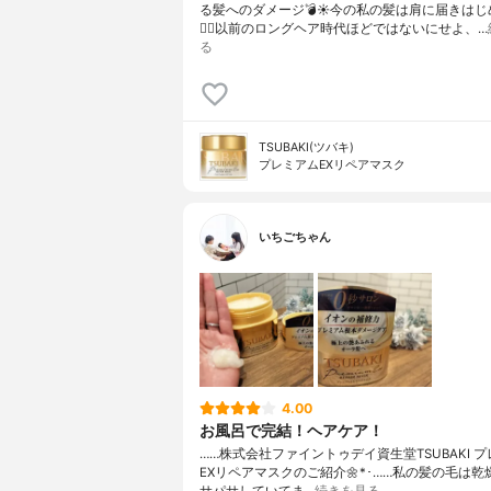
る髪へのダメージ💣☀️⁡⁡今の私の髪は肩に届きは
🙋‍♀️⁡以前のロングヘア時代ほどではないにせよ、…
る
TSUBAKI(ツバキ)
プレミアムEXリペアマスク
いちごちゃん
4.00
お風呂で完結！ヘアケア！
……⁡⁡株式会社ファイントゥデイ資生堂⁡⁡TSUBAKI 
EXリペアマスク⁡⁡のご紹介🌼*･⁡……⁡⁡私の髪の毛は⁡乾