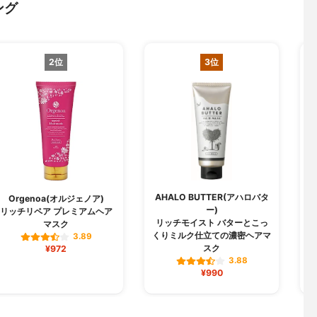
ング
2位
3位
AHALO BUTTER(アハロバタ
Orgenoa(オルジェノア)
ー)
リッチリペア プレミアムヘア
リッチモイスト バターとこっ
マスク
くりミルク仕立ての濃密ヘアマ
3.89
スク
¥972
3.88
¥990