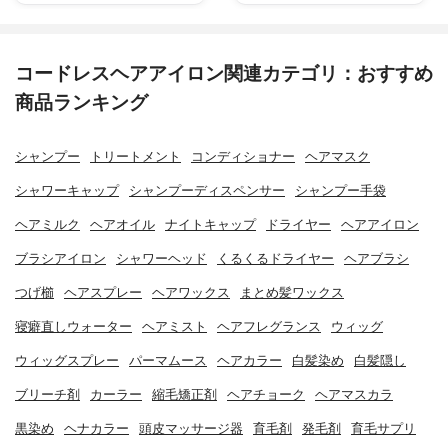
コードレスヘアアイロン関連カテゴリ：おすすめ
商品ランキング
シャンプー
トリートメント
コンディショナー
ヘアマスク
シャワーキャップ
シャンプーディスペンサー
シャンプー手袋
ヘアミルク
ヘアオイル
ナイトキャップ
ドライヤー
ヘアアイロン
ブラシアイロン
シャワーヘッド
くるくるドライヤー
ヘアブラシ
つげ櫛
ヘアスプレー
ヘアワックス
まとめ髪ワックス
寝癖直しウォーター
ヘアミスト
ヘアフレグランス
ウィッグ
ウィッグスプレー
パーマムース
ヘアカラー
白髪染め
白髪隠し
ブリーチ剤
カーラー
縮毛矯正剤
ヘアチョーク
ヘアマスカラ
黒染め
ヘナカラー
頭皮マッサージ器
育毛剤
発毛剤
育毛サプリ