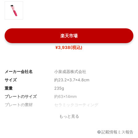
楽天市場
¥3,938(税込)
メーカー会社名
小泉成器株式会社
サイズ
約23.2×3.7×4.8cm
重量
235g
プレートのサイズ
約63×14mm
プレートの素材
セラミックコーティング
設定可能温度
最高温度:170℃
もっと見る
温度調整
-
付属品
パイプカバー
記載情報ミス報告