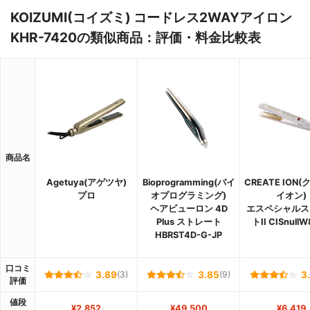
KOIZUMI(コイズミ) コードレス2WAYアイロン
KHR-7420の類似商品：評価・料金比較表
商品名
Agetuya(アゲツヤ)
Bioprogramming(バイ
CREATE ION
プロ
オプログラミング)
イオン)
ヘアビューロン 4D
エスペシャルス
Plus ストレート
トII CISnull
HBRST4D-G-JP
口コミ
3.89
(3)
3.85
(9)
3
評価
値段
¥2,852
¥49,500
¥6,419