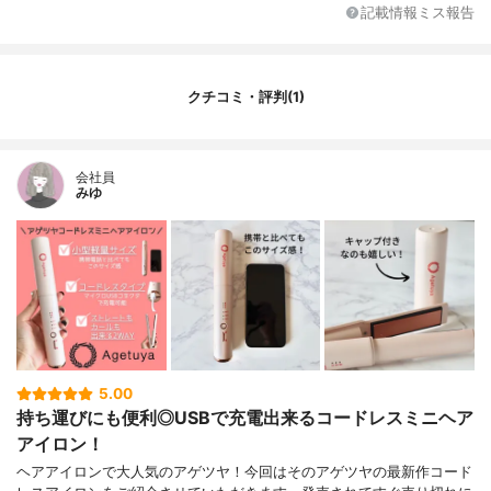
付属品
本体・USB充電ケーブル・ポーチ
記載情報ミス報告
機能
なし
連続使用時間
不明
クチコミ・評判(1)
会社員
みゆ
5.00
持ち運びにも便利◎USBで充電出来るコードレスミニヘア
アイロン！
ヘアアイロンで大人気のアゲツヤ！今回はそのアゲツヤの最新作コード