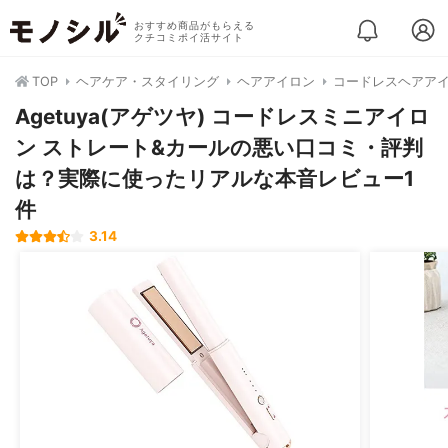
おすすめ商品がもらえる
クチコミポイ活サイト
TOP
ヘアケア・スタイリング
ヘアアイロン
コードレスヘアア
Agetuya(アゲツヤ) コードレスミニアイロ
ン ストレート&カールの悪い口コミ・評判
は？実際に使ったリアルな本音レビュー1
件
3.14