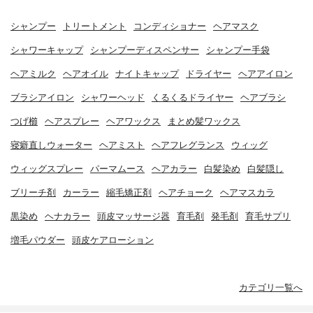
シャンプー
トリートメント
コンディショナー
ヘアマスク
シャワーキャップ
シャンプーディスペンサー
シャンプー手袋
ヘアミルク
ヘアオイル
ナイトキャップ
ドライヤー
ヘアアイロン
ブラシアイロン
シャワーヘッド
くるくるドライヤー
ヘアブラシ
つげ櫛
ヘアスプレー
ヘアワックス
まとめ髪ワックス
寝癖直しウォーター
ヘアミスト
ヘアフレグランス
ウィッグ
ウィッグスプレー
パーマムース
ヘアカラー
白髪染め
白髪隠し
ブリーチ剤
カーラー
縮毛矯正剤
ヘアチョーク
ヘアマスカラ
黒染め
ヘナカラー
頭皮マッサージ器
育毛剤
発毛剤
育毛サプリ
増毛パウダー
頭皮ケアローション
カテゴリ一覧へ