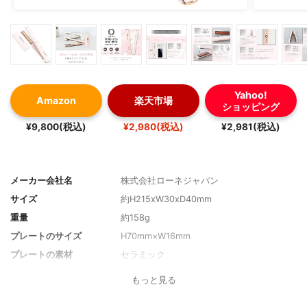
Yahoo!
Amazon
楽天市場
ショッピング
¥9,800(税込)
¥2,980(税込)
¥2,981(税込)
メーカー会社名
株式会社ローネジャパン
サイズ
約H215xW30xD40mm
重量
約158g
プレートのサイズ
H70mm×W16mm
プレートの素材
セラミック
設定可能温度
160～200℃
もっと見る
温度調整
3段階 160/180/200℃