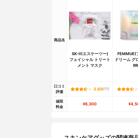
商品名
SK-II(エスケーツー)
FEMMUE
フェイシャル トリート
ドリーム グ
メント マスク
RR
口コミ
3.89
(11)
評価
値段
¥6,300
¥4,5
料金
スキンケアグッズの関連商