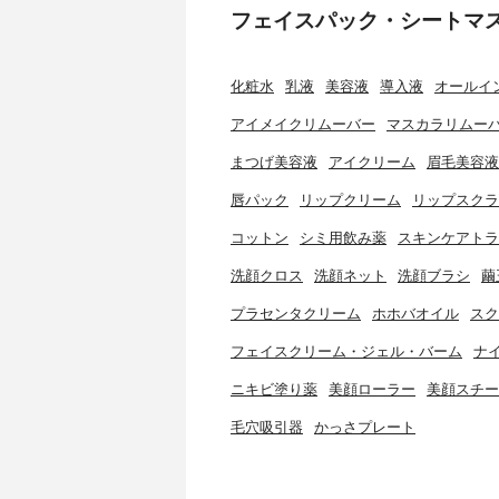
フェイスパック・シートマ
化粧水
乳液
美容液
導入液
オールイ
アイメイクリムーバー
マスカラリムー
まつげ美容液
アイクリーム
眉毛美容液
唇パック
リップクリーム
リップスクラ
コットン
シミ用飲み薬
スキンケアトラ
洗顔クロス
洗顔ネット
洗顔ブラシ
繭
プラセンタクリーム
ホホバオイル
スク
フェイスクリーム・ジェル・バーム
ナ
ニキビ塗り薬
美顔ローラー
美顔スチー
毛穴吸引器
かっさプレート