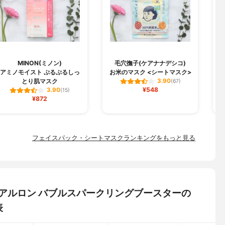
MINON(ミノン)
毛穴撫子(ケアナナデシコ)
B
アミノモイスト ぷるぷるしっ
お米のマスク <シートマスク>
とり肌マスク
3.90
(67)
¥548
3.90
(15)
¥872
フェイスパック・シートマスクランキングをもっと見る
ーヒアルロン バブルスパークリングブースターの
表