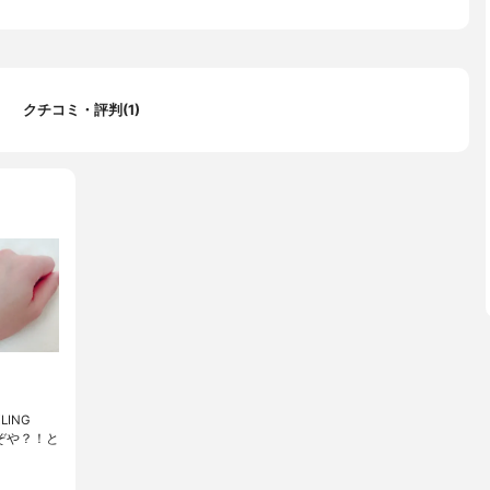
クチコミ・評判(1)
KLING
んぞや？！と