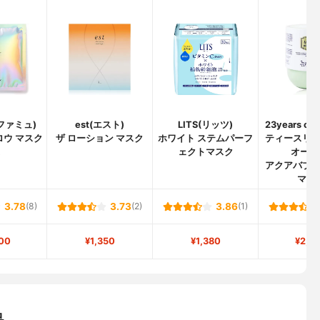
(ファミュ)
est(エスト)
LITS(リッツ)
23years o
ロウ マスク
ザ ローション マスク
ホワイト ステムパーフ
ティースリ
ェクトマスク
オール
アクアバブ
マス
3.78
(8)
3.73
(2)
3.86
(1)
00
¥1,350
¥1,380
¥2,5
品