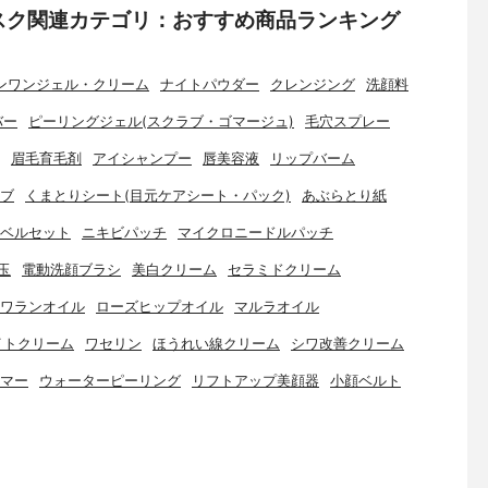
スク関連カテゴリ：おすすめ商品ランキング
ンワンジェル・クリーム
ナイトパウダー
クレンジング
洗顔料
バー
ピーリングジェル(スクラブ・ゴマージュ)
毛穴スプレー
眉毛育毛剤
アイシャンプー
唇美容液
リップバーム
ブ
くまとりシート(目元ケアシート・パック)
あぶらとり紙
ベルセット
ニキビパッチ
マイクロニードルパッチ
玉
電動洗顔ブラシ
美白クリーム
セラミドクリーム
ワランオイル
ローズヒップオイル
マルラオイル
イトクリーム
ワセリン
ほうれい線クリーム
シワ改善クリーム
マー
ウォーターピーリング
リフトアップ美顔器
小顔ベルト