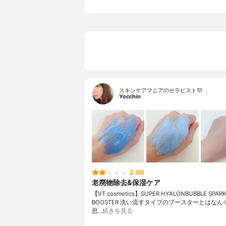
スキンケアマニアのセラピスト♡
Yocchin
2.00
老廃物除去&保湿ケア
【VT cosmetics】 SUPER HYALON BUBBLE SPAR
BOOSTER 洗い流すタイプのブースター とはな
思…
続きを見る