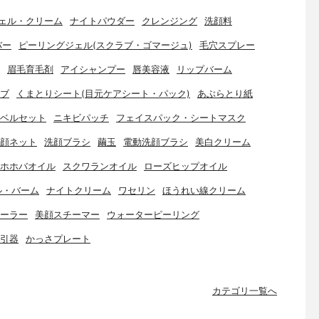
ェル・クリーム
ナイトパウダー
クレンジング
洗顔料
バー
ピーリングジェル(スクラブ・ゴマージュ)
毛穴スプレー
眉毛育毛剤
アイシャンプー
唇美容液
リップバーム
ブ
くまとりシート(目元ケアシート・パック)
あぶらとり紙
ベルセット
ニキビパッチ
フェイスパック・シートマスク
顔ネット
洗顔ブラシ
繭玉
電動洗顔ブラシ
美白クリーム
ホホバオイル
スクワランオイル
ローズヒップオイル
ル・バーム
ナイトクリーム
ワセリン
ほうれい線クリーム
ーラー
美顔スチーマー
ウォーターピーリング
引器
かっさプレート
カテゴリ一覧へ