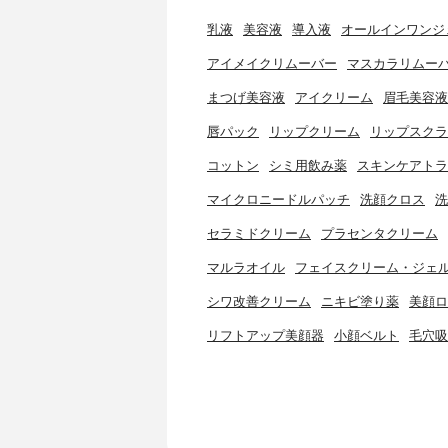
乳液
美容液
導入液
オールインワンジ
アイメイクリムーバー
マスカラリムー
まつげ美容液
アイクリーム
眉毛美容液
唇パック
リップクリーム
リップスクラ
コットン
シミ用飲み薬
スキンケアトラ
マイクロニードルパッチ
洗顔クロス
洗
セラミドクリーム
プラセンタクリーム
マルラオイル
フェイスクリーム・ジェ
シワ改善クリーム
ニキビ塗り薬
美顔ロ
リフトアップ美顔器
小顔ベルト
毛穴吸