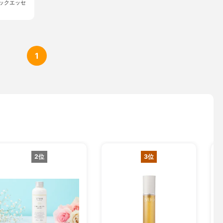
ックエッセ
1
2位
3位