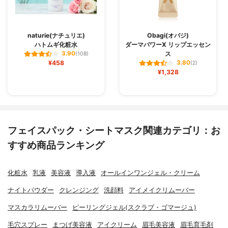
naturie(ナチュリエ)
Obagi(オバジ)
ハトムギ化粧水
ダーマパワーX リップエッセン
ス
3.90
(108)
¥458
3.80
(2)
¥1,328
フェイスパック・シートマスク関連カテゴリ：お
すすめ商品ランキング
化粧水
乳液
美容液
導入液
オールインワンジェル・クリーム
ナイトパウダー
クレンジング
洗顔料
アイメイクリムーバー
マスカラリムーバー
ピーリングジェル(スクラブ・ゴマージュ)
毛穴スプレー
まつげ美容液
アイクリーム
眉毛美容液
眉毛育毛剤