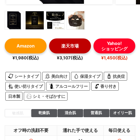
Yahoo!
Amazon
楽天市場
ショッピング
¥1,980(税込)
¥3,107(税込)
¥1,450(税込)
シートタイプ
美白向け
保湿タイプ
抗炎症
使い切りタイプ
アルコールフリー
香り付き
日本製
シミ・そばかすに
乾燥肌
混合肌
普通肌
オイリー肌
敏感肌
オフ時の洗顔不要
濡れた手で使える
毎日使える