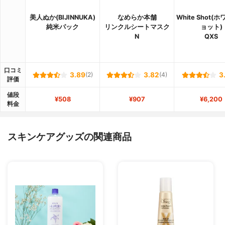
美人ぬか(BIJINNUKA)
なめらか本舗
White Shot(
純米パック
リンクルシートマスク
ョット)
N
QXS
口コミ
3.89
(2)
3.82
(4)
3
評価
値段
¥508
¥907
¥6,200
料金
スキンケアグッズの関連商品