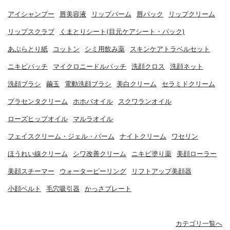
アイシャンプー
唇美容液
リップバーム
唇パック
リップクリーム
リップスクラブ
くまとりシート(目元ケアシート・パック)
あぶらとり紙
コットン
シミ用飲み薬
スキンケアトラベルセット
ニキビパッチ
マイクロニードルパッチ
洗顔クロス
洗顔ネット
洗顔ブラシ
繭玉
電動洗顔ブラシ
美白クリーム
セラミドクリーム
プラセンタクリーム
ホホバオイル
スクワランオイル
ローズヒップオイル
マルラオイル
フェイスクリーム・ジェル・バーム
ナイトクリーム
ワセリン
ほうれい線クリーム
シワ改善クリーム
ニキビ塗り薬
美顔ローラー
美顔スチーマー
ウォーターピーリング
リフトアップ美顔器
小顔ベルト
毛穴吸引器
かっさプレート
カテゴリ一覧へ