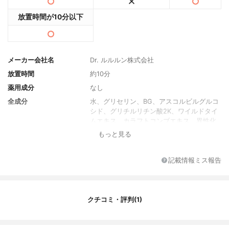
放置時間が10分以下
メーカー会社名
Dr. ルルルン株式会社
放置時間
約10分
薬用成分
なし
全成分
水、グリセリン、BG、アスコルビルグルコ
シド、グリチルリチン酸2K、ワイルドタイ
ムエキス、カラフトコンブエキス、異性化
糖、クエン酸、クエン酸Na、キサンタンガ
もっと見る
ム、PEG-60水添ヒマシ油、水酸化K、EDT
A-2Na、メチルパラペン、フェノキシエタ
ノール、香料
記載情報ミス報告
内容量
25ml×8枚
香り
さわやかなオレンジの香り
クチコミ・評判(1)
製造国
日本
内容量のバリエーション
なし