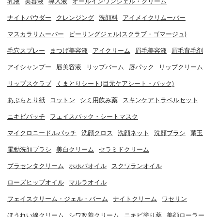
乳液
美容液
導入液
オールインワンジェル・クリーム
ナイトパウダー
クレンジング
洗顔料
アイメイクリムーバー
マスカラリムーバー
ピーリングジェル(スクラブ・ゴマージュ)
毛穴スプレー
まつげ美容液
アイクリーム
眉毛美容液
眉毛育毛剤
アイシャンプー
唇美容液
リップバーム
唇パック
リップクリーム
リップスクラブ
くまとりシート(目元ケアシート・パック)
あぶらとり紙
コットン
シミ用飲み薬
スキンケアトラベルセット
ニキビパッチ
フェイスパック・シートマスク
マイクロニードルパッチ
洗顔クロス
洗顔ネット
洗顔ブラシ
繭玉
電動洗顔ブラシ
美白クリーム
セラミドクリーム
プラセンタクリーム
ホホバオイル
スクワランオイル
ローズヒップオイル
マルラオイル
フェイスクリーム・ジェル・バーム
ナイトクリーム
ワセリン
ほうれい線クリーム
シワ改善クリーム
ニキビ塗り薬
美顔ローラー