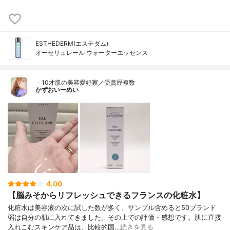
ESTHEDERM(エステダム)
オーセリュレール ウォーターエッセンス
－10才肌の美容愛好家／受賞歴複数
かずおいーめい
4.00
【脳みそからリフレッシュできるフランスの化粧水】
化粧水は美容液の次に試した数が多く、サンプル含めると50ブランド
弱は自分の肌に入れてきました。その上での評価・感想です。肌に直接
入れこむスキンケア品は、比較的国…
続きを見る