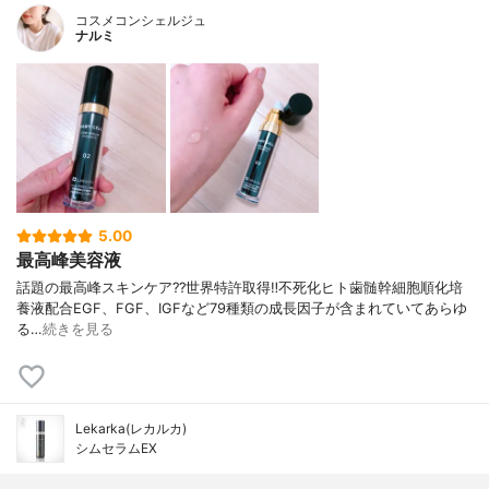
アロイルグルタミン酸Ｎａ、アスコルビル
コスメコンシェルジュ
リン酸Ｎａ、ホホバ種子油、マカデミア種
ナルミ
子油、ツバキ油、コーン油、水添レシチ
ン、フィトステロールズ、スクワラン、ソ
ルビトール、カルボマー、キサンタンガ
ム、エチドロン酸、水酸化Ｋ、ＰＶＰ、エ
タノール、トリ（カプリル酸／カプリン
酸）グリセリル、ＥＤＴＡ-２Ｎａ、１,２-
ヘキサンジオール
5.00
最高峰美容液
話題の最高峰スキンケア?? 世界特許取得‼️ 不死化ヒト歯髄幹細胞順化培
養液配合 EGF、FGF、IGFなど 79種類の成長因子が含まれていて あらゆ
る…
続きを見る
Lekarka(レカルカ)
シムセラムEX