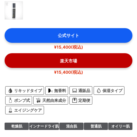
公式サイト
¥15,400(税込)
楽天市場
¥15,400(税込)
リキッドタイプ
無香料
通販品
保湿タイプ
ポンプ式
天然由来成分
定期便
エイジングケア
乾燥肌
インナードライ肌
混合肌
普通肌
オイリー肌