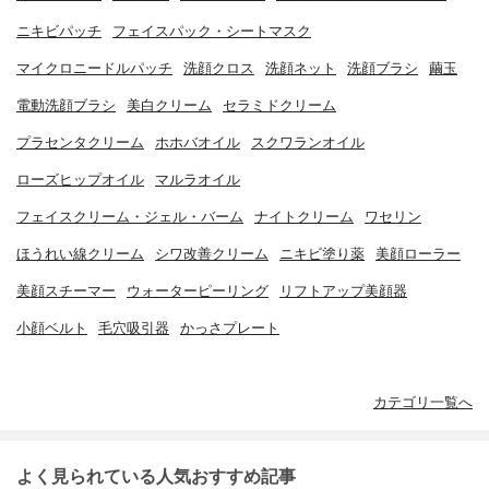
ニキビパッチ
フェイスパック・シートマスク
マイクロニードルパッチ
洗顔クロス
洗顔ネット
洗顔ブラシ
繭玉
電動洗顔ブラシ
美白クリーム
セラミドクリーム
プラセンタクリーム
ホホバオイル
スクワランオイル
ローズヒップオイル
マルラオイル
フェイスクリーム・ジェル・バーム
ナイトクリーム
ワセリン
ほうれい線クリーム
シワ改善クリーム
ニキビ塗り薬
美顔ローラー
美顔スチーマー
ウォーターピーリング
リフトアップ美顔器
小顔ベルト
毛穴吸引器
かっさプレート
カテゴリ一覧へ
よく見られている人気おすすめ記事