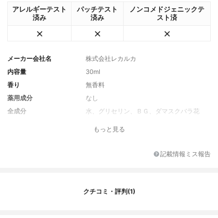
アレルギーテスト
パッチテスト
ノンコメドジェニックテ
済み
済み
スト済
メーカー会社名
株式会社レカルカ
内容量
30ml
香り
無香料
薬用成分
なし
全成分
水、グリセリン、ＢＧ、ダマスクバラ花
水、マルチトール、ペンチレングリコー
もっと見る
ル、シクロヘキシルグリセリン、セロリエ
キス、サイタイエキス、プラセンタエキ
ス、テトラヘキシルデカン酸アスコルビ
記載情報ミス報告
ル、ヒト歯髄細胞順化培養液、合成ヒト遺
伝子組換オリゴペプチド-１、パルミチン酸
レチノール、フラーレン、セラミドＮＧ、
セラミドＮＰ、セラミドＡＰ、フェニルエ
クチコミ・評判(1)
チルレゾルシノール、ダマスクバラ花油、
アスタキサンチン、ナイアシンアミド、キ
バナカイウ花エキス、バクチオール、ステ