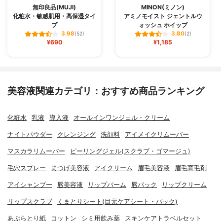
無印良品(MUJI)
MINON(ミノン)
化粧水・敏感肌用・高保湿タイ
アミノモイスト ジェントルウ
プ
ォッシュ ホイップ
3.98
3.80
(52)
(2)
¥690
¥1,185
美容液関連カテゴリ：おすすめ商品ランキング
化粧水
乳液
導入液
オールインワンジェル・クリーム
ナイトパウダー
クレンジング
洗顔料
アイメイクリムーバー
マスカラリムーバー
ピーリングジェル(スクラブ・ゴマージュ)
毛穴スプレー
まつげ美容液
アイクリーム
眉毛美容液
眉毛育毛剤
アイシャンプー
唇美容液
リップバーム
唇パック
リップクリーム
リップスクラブ
くまとりシート(目元ケアシート・パック)
あぶらとり紙
コットン
シミ用飲み薬
スキンケアトラベルセット