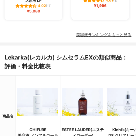
ス原液 LP
4.01
(9)
¥1,996
4.02
(17)
¥5,980
美容液ランキングをもっと見る
Lekarka(レカルカ) シムセラムEXの類似商品：
評価・料金比較表
商品名
CHIFURE
ESTEE LAUDER(エステ
Kiehl’s(キー
美容液 ノンアルコール
ィローダー)
DS クリアリー