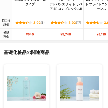
タイプ
アドバンス ナイト リペ
ト ブライトニン
ア SR コンプレックスⅡ
センス
口コミ
3.92
(8)
3.92
(17)
3.
評価
値段
¥640
¥5,740
¥8,110
料金
基礎化粧品の関連商品