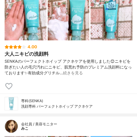
4.00
大人ニキビの洗顔料
SENKAのパーフェクトホイップ アクネケアを使用しました😊ニキビを
防ぎたい人の毛穴汚れにニキビ、肌荒れ予防のプレミアム洗顔料になっ
ております✨有効成分グリチル…
続きを見る
専科(SENKA)
洗顔専科 パーフェクトホイップ アクネケア
会社員 / 美容モニター
みこ