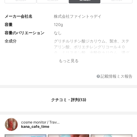
メーカー会社名
株式会社ファイントゥデイ
容量
120g
容量のバリエーション
なし
全成分
グリチルリチン酸ジカリウム、製水、ステ
アリン酸、ポリエチレングリコール４０
０、ミリスチン酸、水酸化カリウム、濃グ
リセリン、ラウリン酸、エタノール、１，
もっと見る
３－ブチレングリコール、自己乳化型モノ
ステアリン酸グリセリル、塩化ジメチルジ
アリルアンモニウム・アクリルアミド共重
記載情報ミス報告
合体液、エデト酸二ナトリウム、ピロ亜硫
酸ナトリウム、ポリオキシエチレン（１
４）ポリオキシプロピレン（７）ジメチル
エーテル、ヒアルロン酸ナトリウム
クチコミ・評判(13)
（２）、アセチル化ヒアルロン酸ナトリウ
ム、セリシン、加水分解シルク液、香料
cosme monitor / Trav…
kana_cafe_time