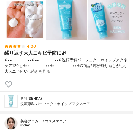
4.00
繰り返す大人ニキビ予防に🌿
✼••┈┈┈┈••✼••┈┈┈┈••✼洗顔専科パーフェクトホイップアクネ
ケア120ｇ✼••┈┈┈┈••✼••┈┈┈┈••✼○商品特徴*繰り返しがちな
大人ニキビや…
続きを見る
専科(SENKA)
洗顔専科 パーフェクトホイップ アクネケア
美容ブロガー / コスメマニア
index