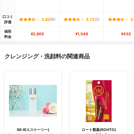
口コミ
3.80
(9)
3.72
(2)
3
評価
値段
¥2,805
¥1,549
¥433
料金
クレンジング・洗顔料の関連商品
SK-II(エスケーツー)
ロート製薬(ROHTO)