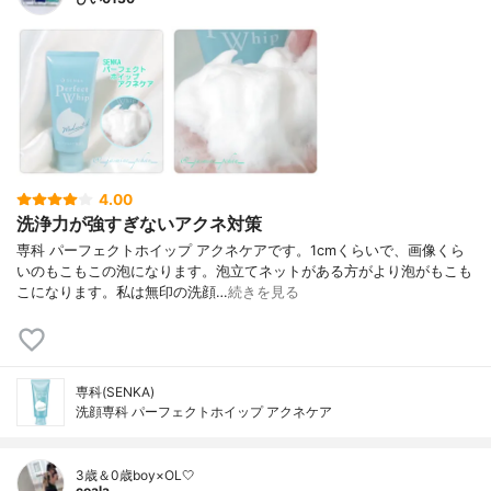
4.00
洗浄力が強すぎないアクネ対策
専科 パーフェクトホイップ アクネケアです。1cmくらいで、画像くら
いのもこもこの泡になります。泡立てネットがある方がより泡がもこも
こになります。私は無印の洗顔…
続きを見る
専科(SENKA)
洗顔専科 パーフェクトホイップ アクネケア
3歳＆0歳boy×OL🤍
coala