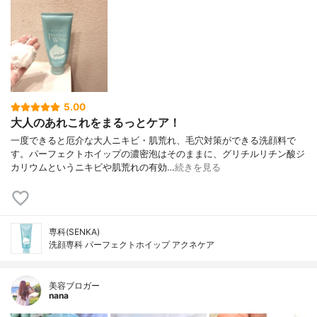
5.00
大人のあれこれをまるっとケア！
一度できると厄介な大人ニキビ・肌荒れ、毛穴対策ができる洗顔料で
す。パーフェクトホイップの濃密泡はそのままに、グリチルリチン酸ジ
カリウムというニキビや肌荒れの有効…
続きを見る
専科(SENKA)
洗顔専科 パーフェクトホイップ アクネケア
美容ブロガー
nana