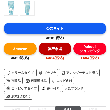
公式サイト
¥616(税込)
Yahoo!
Amazon
楽天市場
ショッピング
¥660(税込)
¥484(税込)
¥484(税込)
クリームタイプ
プチプラ
アレルギーテスト済み
市販品
医薬部外品
ニキビ向け
ニキビケアタイプ
香り付き
人気ブランド
肌荒れ対策に
普通肌
敏感肌
乾燥肌
脂性肌