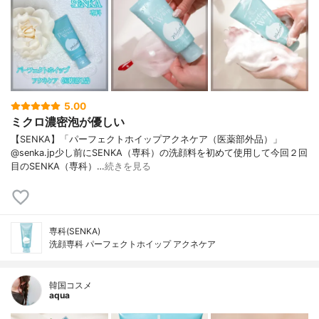
5.00
ミクロ濃密泡が優しい
【SENKA】「パーフェクトホイップアクネケア（医薬部外品）」
@senka.jp少し前にSENKA（専科）の洗顔料を初めて使用して今回２回
目のSENKA（専科）…
続きを見る
専科(SENKA)
洗顔専科 パーフェクトホイップ アクネケア
韓国コスメ
aqua