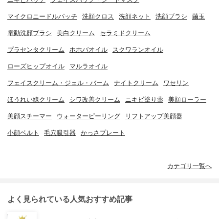
マイクロニードルパッチ
洗顔クロス
洗顔ネット
洗顔ブラシ
繭玉
電動洗顔ブラシ
美白クリーム
セラミドクリーム
プラセンタクリーム
ホホバオイル
スクワランオイル
ローズヒップオイル
マルラオイル
フェイスクリーム・ジェル・バーム
ナイトクリーム
ワセリン
ほうれい線クリーム
シワ改善クリーム
ニキビ塗り薬
美顔ローラー
美顔スチーマー
ウォーターピーリング
リフトアップ美顔器
小顔ベルト
毛穴吸引器
かっさプレート
カテゴリ一覧へ
よく見られている人気おすすめ記事