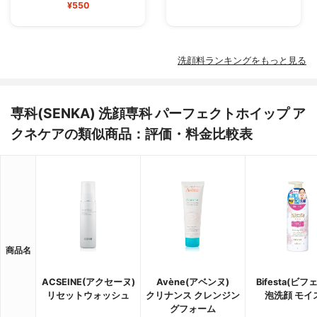
¥550
洗顔料ランキングをもっと見る
専科(SENKA) 洗顔専科 パーフェクトホイップ ア
クネケアの類似商品：評価・料金比較表
商品名
ACSEINE(アクセーヌ)
Avène(アベンヌ)
Bifesta(ビフ
リセットウォッシュ
クリナンス クレンジン
泡洗顔 モイ
グフォーム