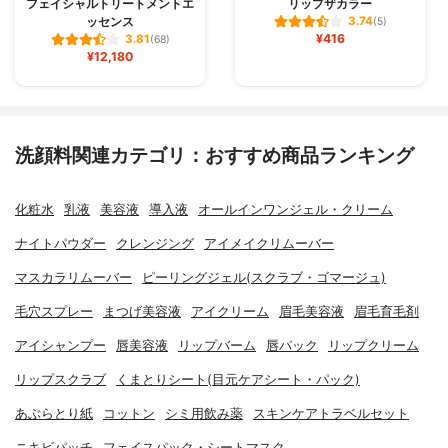
フェイシャルトリートメントエ
リップザカラー
ッセンス
3.74
(5)
¥416
3.81
(68)
¥12,180
洗顔料関連カテゴリ：おすすめ商品ランキング
化粧水
乳液
美容液
導入液
オールインワンジェル・クリーム
ナイトパウダー
クレンジング
アイメイクリムーバー
マスカラリムーバー
ピーリングジェル(スクラブ・ゴマージュ)
毛穴スプレー
まつげ美容液
アイクリーム
眉毛美容液
眉毛育毛剤
アイシャンプー
唇美容液
リップバーム
唇パック
リップクリーム
リップスクラブ
くまとりシート(目元ケアシート・パック)
あぶらとり紙
コットン
シミ用飲み薬
スキンケアトラベルセット
ニキビパッチ
フェイスパック・シートマスク