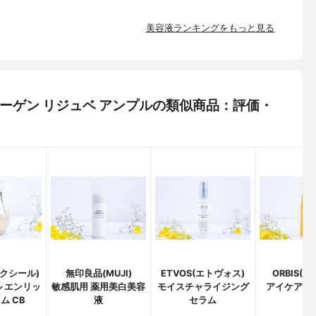
美容液ランキングをもっと見る
+ コラーゲン リジュベ アンプルの類似商品：評価・
エリクシール)
無印良品(MUJI)
ETVOS(エトヴォス)
ORBIS(
 エンリッ
敏感肌用 薬用美白美容
モイスチャライジング
アイケアエ
ム CB
液
セラム