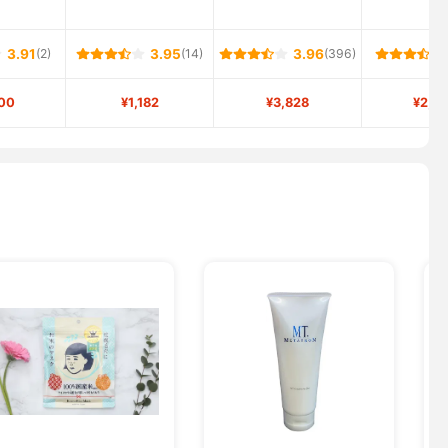
3.91
(2)
3.95
(14)
3.96
(396)
00
¥1,182
¥3,828
¥2,4