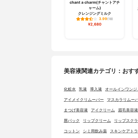
chant a charm(チャントアチ
ャーム)
クレンジングミルク
3.99
(18)
¥2,680
美容液関連カテゴリ：おす
化粧水
乳液
導入液
オールインワンジ
アイメイクリムーバー
マスカラリムー
まつげ美容液
アイクリーム
眉毛美容液
唇パック
リップクリーム
リップスクラ
コットン
シミ用飲み薬
スキンケアトラ