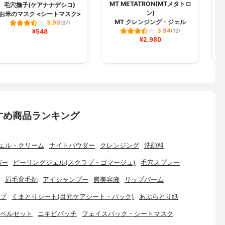
MT METATRON(MTメタトロ
毛穴撫子(ケアナナデシコ)
A
ン)
お米のマスク <シートマスク>
ホ
MT クレンジング・ジェル
3.90
(67)
3.94
¥548
(19)
¥2,980
すめ商品ランキング
ェル・クリーム
ナイトパウダー
クレンジング
洗顔料
バー
ピーリングジェル(スクラブ・ゴマージュ)
毛穴スプレー
眉毛育毛剤
アイシャンプー
唇美容液
リップバーム
ブ
くまとりシート(目元ケアシート・パック)
あぶらとり紙
ベルセット
ニキビパッチ
フェイスパック・シートマスク