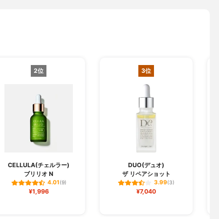
2位
3位
CELLULA(チェルラー)
DUO(デュオ)
ブリリオ N
ザ リペアショット
フ
4.01
3.99
(9)
(3)
¥1,996
¥7,040