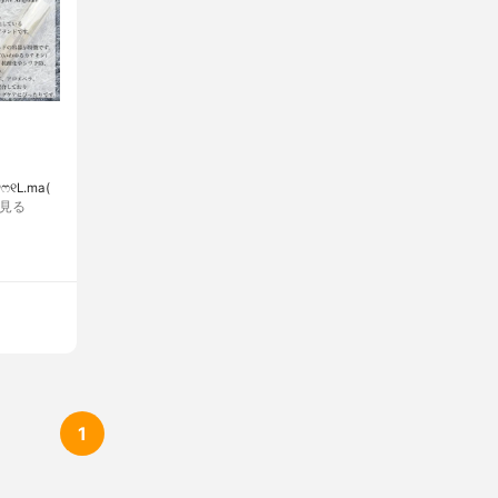
L.ma(
見る
1