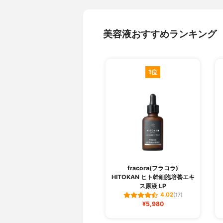
美容液おすすめランキング
1位
fracora(フラコラ)
HITOKAN ヒト幹細胞培養エキ
ス原液 LP
4.02
(17)
¥5,980