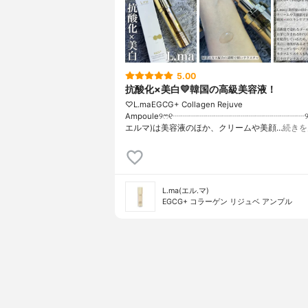
5.00
抗酸化×美白💛韓国の高級美容液！
♡L.maEGCG+ Collagen Rejuve
Ampoule୨ෆ୧┈┈┈┈┈┈┈┈┈┈┈┈┈┈┈┈୨ෆ୧
エルマ)は美容液のほか、クリームや美顔…
続きを
L.ma(エル.マ)
EGCG+ コラーゲン リジュベ アンプル