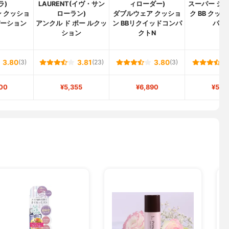
ラ)
LAURENT(イヴ・サン
ィローダー)
スーパー シテ
 クッショ
ローラン)
ダブルウェア クッショ
ク BB クッ
デーション
アンクル ド ポー ルクッ
ン BBリクイッドコンパ
パク
ション
クトN
3.80
(3)
3.81
(23)
3.80
(3)
00
¥5,355
¥6,890
¥5,8