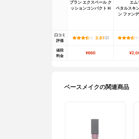
ブラン エクスペール ク
エム
ッションコンパクト H
ペタルスキン
ン ファン
口コミ
3.81
(2)
評価
値段
¥660
¥2,0
料金
ベースメイクの関連商品