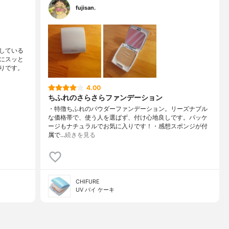
fujisan.
している
にスッと
りです。
4.00
ちふれのさらさらファンデーション
・特徴ちふれのパウダーファンデーション。リーズナブル
な価格帯で、使う人を選ばず、付け心地良しです。パッケ
ージもナチュラルでお気に入りです！・感想スポンジが付
属で…
続きを見る
CHIFURE
UV バイ ケーキ