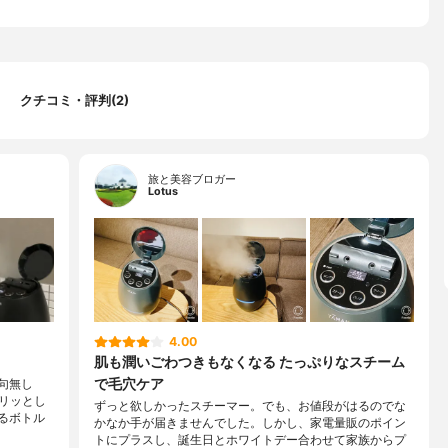
クチコミ・評判(2)
旅と美容ブロガー
Lotus
4.00
肌も潤いごわつきもなくなる たっぷりなスチーム
で毛穴ケア
句無し
リッとし
ずっと欲しかったスチーマー。でも、お値段がはるのでな
るボトル
かなか手が届きませんでした。しかし、家電量販のポイン
トにプラスし、誕生日とホワイトデー合わせて家族からプ