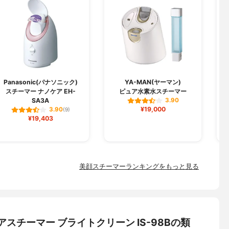
T
Panasonic(パナソニック)
YA-MAN(ヤーマン)
スチーマー ナノケア EH-
ピュア水素水スチーマー
SA3A
3.90
¥19,000
3.90
(9)
¥19,403
美顔スチーマーランキングをもっと見る
ケアスチーマー ブライトクリーン IS-98Bの類