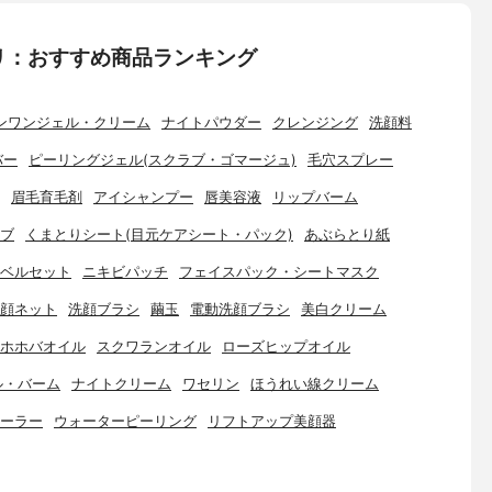
リ：おすすめ商品ランキング
ンワンジェル・クリーム
ナイトパウダー
クレンジング
洗顔料
バー
ピーリングジェル(スクラブ・ゴマージュ)
毛穴スプレー
眉毛育毛剤
アイシャンプー
唇美容液
リップバーム
ブ
くまとりシート(目元ケアシート・パック)
あぶらとり紙
ベルセット
ニキビパッチ
フェイスパック・シートマスク
顔ネット
洗顔ブラシ
繭玉
電動洗顔ブラシ
美白クリーム
ホホバオイル
スクワランオイル
ローズヒップオイル
ル・バーム
ナイトクリーム
ワセリン
ほうれい線クリーム
ーラー
ウォーターピーリング
リフトアップ美顔器