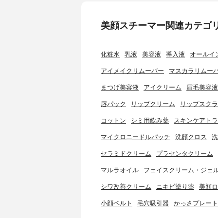
美顔スチーマー関連カテゴ
化粧水
乳液
美容液
導入液
オールイ
アイメイクリムーバー
マスカラリムー
まつげ美容液
アイクリーム
眉毛美容液
唇パック
リップクリーム
リップスクラ
コットン
シミ用飲み薬
スキンケアトラ
マイクロニードルパッチ
洗顔クロス
洗
セラミドクリーム
プラセンタクリーム
マルラオイル
フェイスクリーム・ジェ
シワ改善クリーム
ニキビ塗り薬
美顔ロ
小顔ベルト
毛穴吸引器
かっさプレート