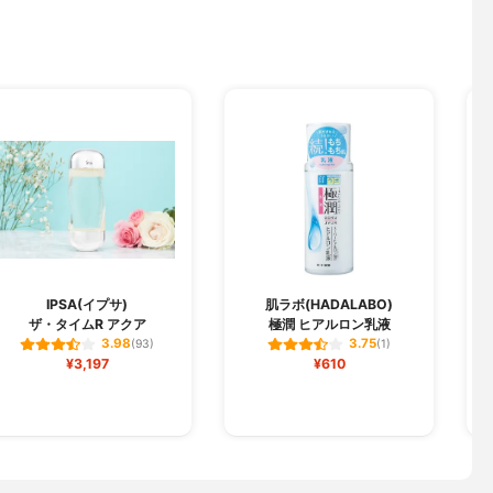
IPSA(イプサ)
肌ラボ(HADALABO)
ザ・タイムR アクア
極潤 ヒアルロン乳液
3.98
3.75
(93)
(1)
¥3,197
¥610