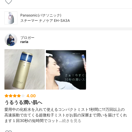
Panasonic(パナソニック)
スチーマー ナノケア EH-SA3A
ブロガー
raria
4.00
うるうる潤い肌へ
愛用中の化粧水を入れて使えるコンパクトミスト1秒間に11万回以上の
高速振動で出てくる超微粒子ミストがお肌の深層まで潤いを届けてくれ
ます１回30秒の短時間でコット…
続きを見る