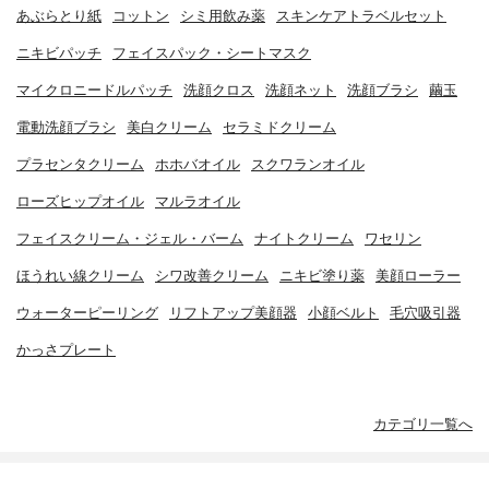
あぶらとり紙
コットン
シミ用飲み薬
スキンケアトラベルセット
ニキビパッチ
フェイスパック・シートマスク
マイクロニードルパッチ
洗顔クロス
洗顔ネット
洗顔ブラシ
繭玉
電動洗顔ブラシ
美白クリーム
セラミドクリーム
プラセンタクリーム
ホホバオイル
スクワランオイル
ローズヒップオイル
マルラオイル
フェイスクリーム・ジェル・バーム
ナイトクリーム
ワセリン
ほうれい線クリーム
シワ改善クリーム
ニキビ塗り薬
美顔ローラー
ウォーターピーリング
リフトアップ美顔器
小顔ベルト
毛穴吸引器
かっさプレート
カテゴリ一覧へ