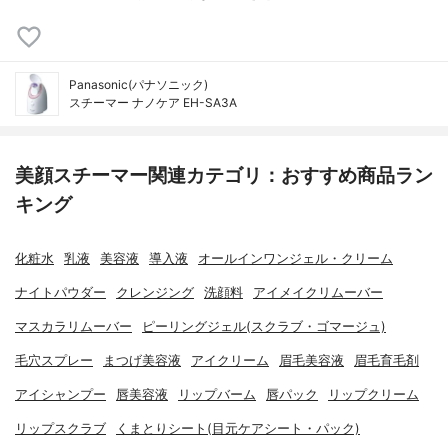
Panasonic(パナソニック)
スチーマー ナノケア EH-SA3A
美顔スチーマー関連カテゴリ：おすすめ商品ラン
キング
化粧水
乳液
美容液
導入液
オールインワンジェル・クリーム
ナイトパウダー
クレンジング
洗顔料
アイメイクリムーバー
マスカラリムーバー
ピーリングジェル(スクラブ・ゴマージュ)
毛穴スプレー
まつげ美容液
アイクリーム
眉毛美容液
眉毛育毛剤
アイシャンプー
唇美容液
リップバーム
唇パック
リップクリーム
リップスクラブ
くまとりシート(目元ケアシート・パック)