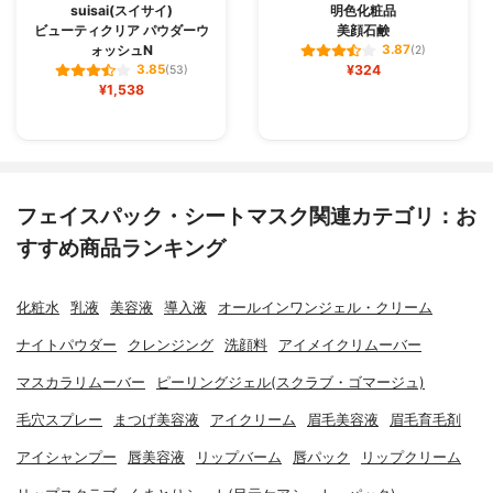
suisai(スイサイ)
明色化粧品
ビューティクリア パウダーウ
美顔石鹸
ォッシュN
3.87
(2)
¥324
3.85
(53)
¥1,538
フェイスパック・シートマスク関連カテゴリ：お
すすめ商品ランキング
化粧水
乳液
美容液
導入液
オールインワンジェル・クリーム
ナイトパウダー
クレンジング
洗顔料
アイメイクリムーバー
マスカラリムーバー
ピーリングジェル(スクラブ・ゴマージュ)
毛穴スプレー
まつげ美容液
アイクリーム
眉毛美容液
眉毛育毛剤
アイシャンプー
唇美容液
リップバーム
唇パック
リップクリーム