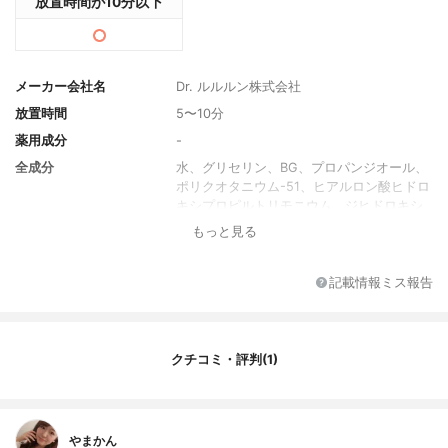
放置時間が10分以下
メーカー会社名
Dr. ルルルン株式会社
放置時間
5〜10分
薬用成分
-
全成分
水、グリセリン、BG、プロパンジオール、
ポリクオタニウム-51、ヒアルロン酸ヒドロ
キシプロピルトリモニウム、ジヒドロキシ
プロピルアルギニンHCl、セラミドAP、セ
もっと見る
ラミドNP、イチゴ果実エキス、アカモクエ
キス、PEG-60水添ヒマシ油、PEG-40水添
ヒマシ油、キサンタンガム、クエン酸、ク
記載情報ミス報告
エン酸Na、フェノキシエタノール、メチル
パラベン、香料
内容量
7枚×5袋
クチコミ・評判(1)
香り
あまおうの香り
製造国
日本
内容量のバリエーション
7枚×5袋
やまかん