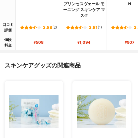
プリンセスヴェール モ
N
ーニング スキンケア マ
スク
口コミ
3.89
(2)
3.81
(1)
3
評価
値段
¥508
¥1,094
¥907
料金
スキンケアグッズの関連商品