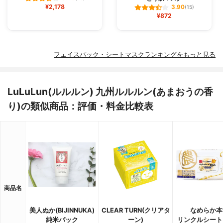
¥2,178
3.90
(15)
¥872
フェイスパック・シートマスクランキングをもっと見る
LuLuLun(ルルルン) 九州ルルルン(あまおうの香
り)の類似商品：評価・料金比較表
商品名
美人ぬか(BIJINNUKA)
CLEAR TURN(クリアタ
なめらか本
純米パック
ーン)
リンクルシート