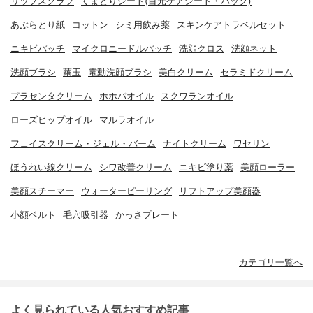
リップスクラブ
くまとりシート(目元ケアシート・パック)
あぶらとり紙
コットン
シミ用飲み薬
スキンケアトラベルセット
ニキビパッチ
マイクロニードルパッチ
洗顔クロス
洗顔ネット
洗顔ブラシ
繭玉
電動洗顔ブラシ
美白クリーム
セラミドクリーム
プラセンタクリーム
ホホバオイル
スクワランオイル
ローズヒップオイル
マルラオイル
フェイスクリーム・ジェル・バーム
ナイトクリーム
ワセリン
ほうれい線クリーム
シワ改善クリーム
ニキビ塗り薬
美顔ローラー
美顔スチーマー
ウォーターピーリング
リフトアップ美顔器
小顔ベルト
毛穴吸引器
かっさプレート
カテゴリ一覧へ
よく見られている人気おすすめ記事