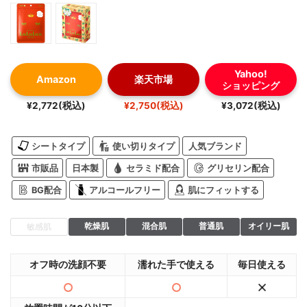
Yahoo!
Amazon
楽天市場
ショッピング
¥2,772(税込)
¥2,750(税込)
¥3,072(税込)
シートタイプ
使い切りタイプ
人気ブランド
市販品
日本製
セラミド配合
グリセリン配合
BG配合
アルコールフリー
肌にフィットする
乾燥肌
混合肌
普通肌
オイリー肌
敏感肌
オフ時の洗顔不要
濡れた手で使える
毎日使える