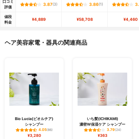
口コミ
3.87
(3)
3.86
(1)
3
評価
値段
¥4,889
¥58,708
¥4,460
料金
ヘア美容家電・器具の関連商品
Bio Lucia(ビオルチア)
いち髪(ICHIKAMI)
シャンプー
濃密W保湿ケア シャンプー
4.05
3.79
(86)
(24)
¥3,280
¥363