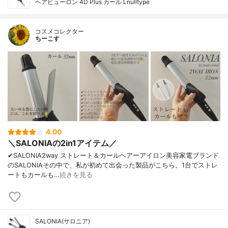
ヘアビューロン 4D Plus カール Lnulltype
コスメコレクター
ちーこす
4.00
＼SALONIAの2in1アイテム／
✔︎SALONIA2way ストレート＆カールヘアーアイロン美容家電ブランド
のSALONIAその中で、私が初めて出会った製品がこちら。1台でストレ
ートもカールも…
続きを見る
SALONIA(サロニア)