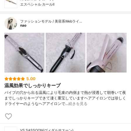
エスペシャル カールⅡ
ファッションモデル / 美容系Webライ…
nao
5.00
温風効果でしっかりキープ
パイプの穴から出る温風により毛束の内側まで熱が浸透して朝巻いて夜
までしっかりキープできて凄く重宝していますヘアアイロンでは珍しく
ドライヤーのようなヘアアイロンで…
続きを見る
VS SASSOON(ヴィダルサスーン)