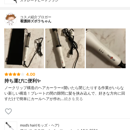
ストレートヒートブラシ
コスメ紹介ブロガー
看護師ズボラちゃん
4.00
持ち運びに便利✨
ノークリップ構造のヘアカーラー⭐️開いたら閉じたりする作業がいらな
い新しい構造！プレートの間の隙間に髪を挟み込んで、好きな方向に回
すだけで簡単にカールヘアが作れ…
続きを見る
mod’s hair(モッズ・ヘア)