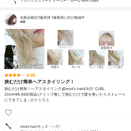
アドバンススマート イージー・カール MHI-2584
化粧品検定3級所持 1級取得に向け勉強中
mii
4.00
挟むだけ簡単ヘアスタイリング！
挟むだけ簡単！ヘアスタイリング💇mod's hairEASY CURL
25mm¥8,668(税込)クリップ無しで挟むだけで髪を巻いたりストレート
にできてしま…
続きを見る
mod’s hair(モッズ・ヘア)