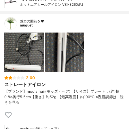
ホットエアカールアイロン VSI-3260/PJ
魅力の開花を❤︎
muguet
2.00
ストレートアイロン
【ブランド】mod's hair(モッズ・ヘア) 【サイズ】プレート：(約)幅
0.8×奥行5.5cm【重さ】約52g 【最高温度】約190℃ ※温度調節は…
続
きを見る
mod’s hair(モッズ・ヘア)