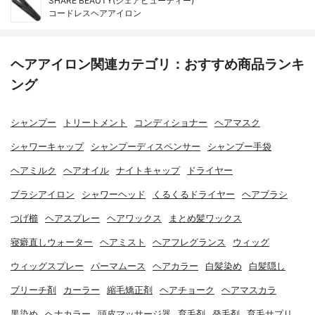
SHARE BEAUTY(シェアビューティー)
コードレスヘアアイロン
ヘアアイロン関連カテゴリ：おすすめ商品ランキ
ング
シャンプー
トリートメント
コンディショナー
ヘアマスク
シャワーキャップ
シャンプーディスペンサー
シャンプー手袋
ヘアミルク
ヘアオイル
ナイトキャップ
ドライヤー
ブラシアイロン
シャワーヘッド
くるくるドライヤー
ヘアブラシ
つげ櫛
ヘアスプレー
ヘアワックス
まとめ髪ワックス
寝癖直しウォーター
ヘアミスト
ヘアフレグランス
ウィッグ
ウィッグスプレー
パーマムース
ヘアカラー
白髪染め
白髪隠し
ブリーチ剤
カーラー
縮毛矯正剤
ヘアチョーク
ヘアマスカラ
黒染め
ヘナカラー
頭皮マッサージ器
育毛剤
発毛剤
育毛サプリ