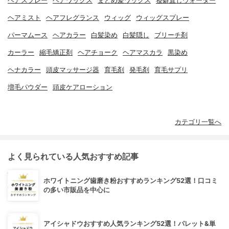
ヘアスプレー
ヘアワックス
まとめ髪ワックス
寝癖直しウォーター
ヘアミスト
ヘアフレグランス
ウィッグ
ウィッグスプレー
パーマムース
ヘアカラー
白髪染め
白髪隠し
ブリーチ剤
カーラー
縮毛矯正剤
ヘアチョーク
ヘアマスカラ
黒染め
ヘナカラー
頭皮マッサージ器
育毛剤
発毛剤
育毛サプリ
増毛パウダー
頭皮ケアローション
カテゴリ一覧へ
よく見られている人気おすすめ記事
ホワイトニング歯磨き粉おすすめランキング52選！口コミ
の多い市販品を中心に
アイシャドウおすすめ人気ランキング52選！パレット&単