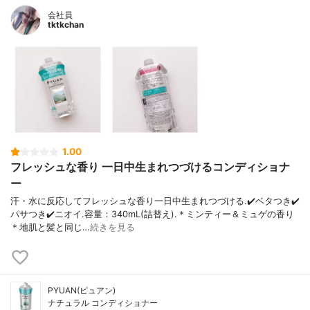
会社員
tktkchan
1.00
フレッシュな香り 一日中生まれつづけるコンディショナ
ー
汗・水に反応してフレッシュな香り一日中生まれつづける.✔️ベタつき✔️
パサつき✔️ニオイ.容量：340mL(詰替え).＊ミンティー＆ミュゲの香り
＊地肌と髪と同じ…
続きを見る
PYUAN(ピュアン)
ナチュラル コンディショナー