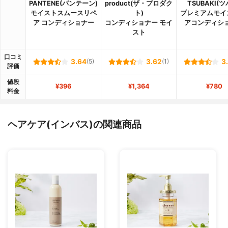
PANTENE(パンテーン)
product(ザ・プロダク
TSUBAKI(ツ
モイストスムースリペ
ト)
プレミアムモイ
ア コンディショナー
コンディショナー モイ
アコンディシ
スト
口コミ
3.64
(5)
3.62
(1)
3
評価
値段
¥396
¥1,364
¥780
料金
ヘアケア(インバス)の関連商品