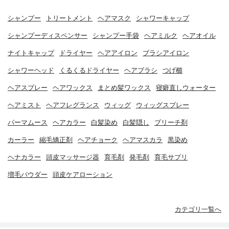
シャンプー
トリートメント
ヘアマスク
シャワーキャップ
シャンプーディスペンサー
シャンプー手袋
ヘアミルク
ヘアオイル
ナイトキャップ
ドライヤー
ヘアアイロン
ブラシアイロン
シャワーヘッド
くるくるドライヤー
ヘアブラシ
つげ櫛
ヘアスプレー
ヘアワックス
まとめ髪ワックス
寝癖直しウォーター
ヘアミスト
ヘアフレグランス
ウィッグ
ウィッグスプレー
パーマムース
ヘアカラー
白髪染め
白髪隠し
ブリーチ剤
カーラー
縮毛矯正剤
ヘアチョーク
ヘアマスカラ
黒染め
ヘナカラー
頭皮マッサージ器
育毛剤
発毛剤
育毛サプリ
増毛パウダー
頭皮ケアローション
カテゴリ一覧へ