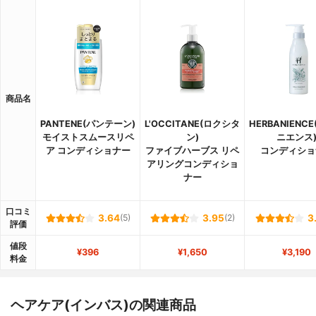
商品名
PANTENE(パンテーン)
L'OCCITANE(ロクシタ
HERBANIENC
モイストスムースリペ
ン)
ニエンス
ア コンディショナー
ファイブハーブス リペ
コンディショ
アリングコンディショ
ナー
口コミ
3.64
(5)
3.95
(2)
3
評価
値段
¥396
¥1,650
¥3,190
料金
ヘアケア(インバス)の関連商品