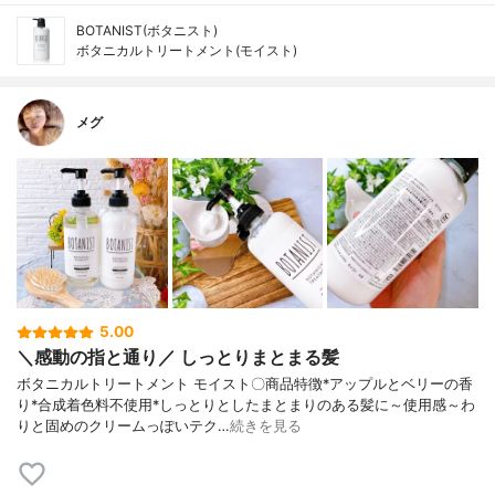
BOTANIST(ボタニスト)
ボタニカルトリートメント(モイスト)
メグ
5.00
＼感動の指と通り／ しっとりまとまる髪
ボタニカルトリートメント モイスト〇商品特徴*アップルとベリーの香
り*合成着色料不使用*しっとりとしたまとまりのある髪に～使用感～わ
りと固めのクリームっぽいテク…
続きを見る