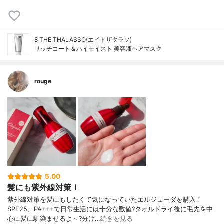
8 THE THALASSO(エイトザタラソ)
リッチコート＆ハイモイスト 美容液ヘアマスク
rouge
5.00
髪にも紫外線対策！
紫外線対策を髪にもしたくて気になっていたエルジューダを購入！
SPF25、PA+++で日常生活には十分な数値?タオルドライ後に毛先を中
心に髪に馴染ませるよ～?分け…
続きを見る