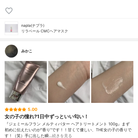
napla(ナプラ)
リラベール CMCヘアマスク
みかこ
5.00
女の子の憧れ?1日中ずっといい匂い！
『ジェミールフラン メルティバター ヘアトリートメント 100g』まず
初めに伝えたいのが"香り"です！！甘くて優しい、THE女の子の香りで
す！（笑）手に出した瞬…
続きを見る