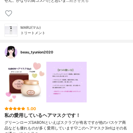
せん。かなりの高コスパだと思いま…
続きを見る
MARU(マル)
トリートメント
beau_tyunion2020
5.00
私の愛用しているヘアマスクです！
グリーンローズSABONといえばスクラブが有名ですが他のバスケア商
品なども優れものが多く愛用しています♡このヘアマスク3in1はその名