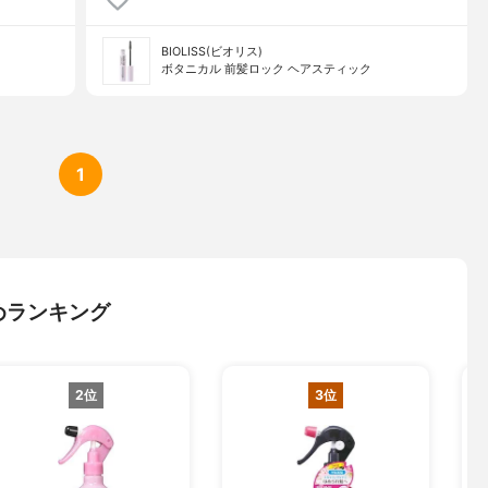
BIOLISS(ビオリス)
ボタニカル 前髪ロック ヘアスティック
1
めランキング
2位
3位