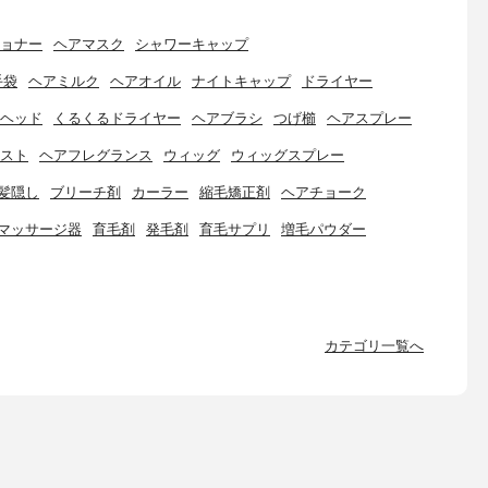
ョナー
ヘアマスク
シャワーキャップ
手袋
ヘアミルク
ヘアオイル
ナイトキャップ
ドライヤー
ヘッド
くるくるドライヤー
ヘアブラシ
つげ櫛
ヘアスプレー
スト
ヘアフレグランス
ウィッグ
ウィッグスプレー
髪隠し
ブリーチ剤
カーラー
縮毛矯正剤
ヘアチョーク
マッサージ器
育毛剤
発毛剤
育毛サプリ
増毛パウダー
カテゴリ一覧へ