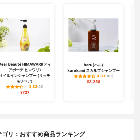
Dear Beauté HIMAWARI(ディ
haru(ハル)
アボーテ ヒマワリ)
kurokami スカルプシャンプー
オイルインシャンプー (リッチ
4.03
(107)
&リペア)
¥3,256
3.82
(28)
¥737
テゴリ：おすすめ商品ランキング