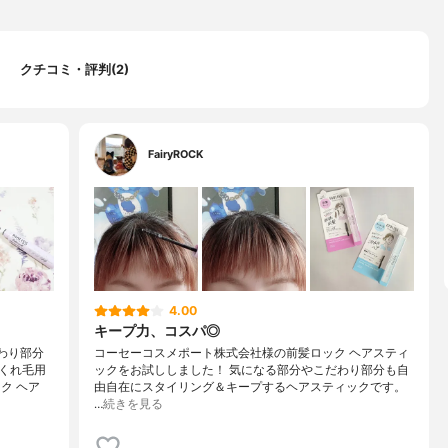
クチコミ・評判(2)
FairyROCK
4.00
キープ力、コスパ◎
わり部分
コーセーコスメポート株式会社様の前髪ロック ヘアスティ
くれ毛用
ックをお試ししました！ 気になる部分やこだわり部分も自
ク ヘア
由自在にスタイリング＆キープするヘアスティックです。
…
続きを見る