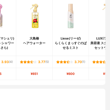
E(マシェリ)
大島椿
Liese(リーゼ)
LUX(ラ
トシャワー
ヘアウォーター
らくらくまっすぐのば
美容液 スタイ
らさら)
せるミスト
セットウ
3.93
(4)
3.77
(5)
3.70
(1)
5
¥651
¥600
¥58