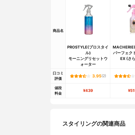
商品名
PROSTYLE(プロスタイ
MACHERI
ル)
パーフェク
モーニングリセットウ
EX (さ
ォーター
口コミ
3.95
(2)
評価
値段
¥439
¥51
料金
スタイリングの関連商品