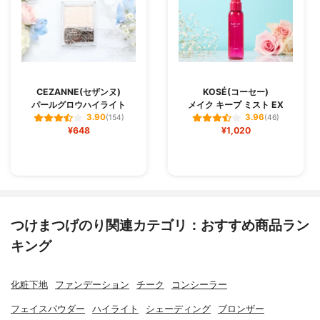
CEZANNE(セザンヌ)
KOSÉ(コーセー)
パールグロウハイライト
メイク キープ ミスト EX
3.90
3.96
(154)
(46)
¥648
¥1,020
つけまつげのり関連カテゴリ：おすすめ商品ラン
キング
化粧下地
ファンデーション
チーク
コンシーラー
フェイスパウダー
ハイライト
シェーディング
ブロンザー