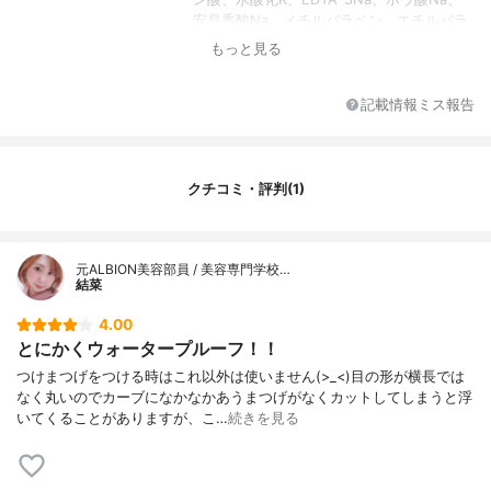
安息香酸Na、メチルパラベン、エチルパラ
ベン、香料
もっと見る
記載情報ミス報告
クチコミ・評判(1)
元ALBION美容部員 / 美容専門学校…
結菜
4.00
とにかくウォータープルーフ！！
つけまつげをつける時はこれ以外は使いません(>_<)目の形が横長では
なく丸いのでカーブになかなかあうまつげがなくカットしてしまうと浮
いてくることがありますが、こ…
続きを見る