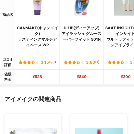
商品名
CANMAKE(キャンメイ
D-UP(ディーアップ)
SAAT INSIGH
ク)
アイラッシュ グルース
インサイト
ラスティングマルチア
ーパーフィット 501N
ウルトラフィッ
イベース WP
ンアイプライ
口コミ
3.15
(20)
3.60
(1)
3
評価
値段
¥528
¥849
¥200
料金
アイメイクの関連商品