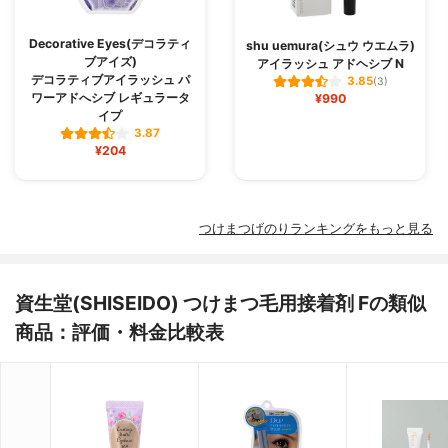
Decorative Eyes(デコラティ
shu uemura(シュウ ウエムラ)
ブアイズ)
アイラッシュ アドヘシブ N
デコラティブアイラッシュ パ
3.85
(3)
ワーアドへシブ レギュラータ
¥990
イプ
3.87
¥204
つけまつげのりランキングをもっと見る
資生堂(SHISEIDO) つけまつ毛用接着剤 Fの類似
商品：評価・料金比較表