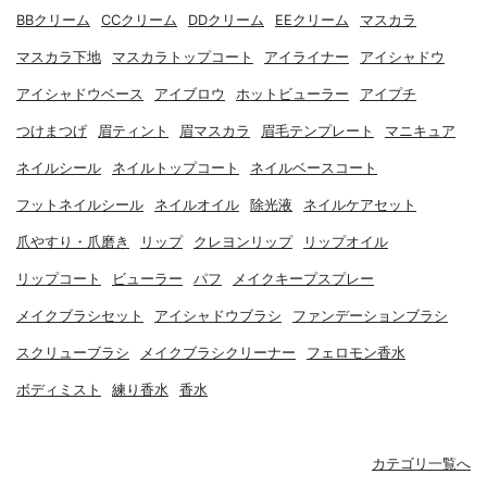
BBクリーム
CCクリーム
DDクリーム
EEクリーム
マスカラ
マスカラ下地
マスカラトップコート
アイライナー
アイシャドウ
アイシャドウベース
アイブロウ
ホットビューラー
アイプチ
つけまつげ
眉ティント
眉マスカラ
眉毛テンプレート
マニキュア
ネイルシール
ネイルトップコート
ネイルベースコート
フットネイルシール
ネイルオイル
除光液
ネイルケアセット
爪やすり・爪磨き
リップ
クレヨンリップ
リップオイル
リップコート
ビューラー
パフ
メイクキープスプレー
メイクブラシセット
アイシャドウブラシ
ファンデーションブラシ
スクリューブラシ
メイクブラシクリーナー
フェロモン香水
ボディミスト
練り香水
香水
カテゴリ一覧へ