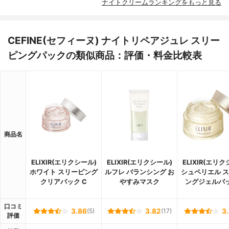
ナイトクリームランキングをもっと見る
CEFINE(セフィーヌ) ナイトリペアジュレ スリー
ピングパックの類似商品：評価・料金比較表
商品名
ELIXIR(エリクシール)
ELIXIR(エリクシール)
ELIXIR(エリク
ホワイト スリーピング
ルフレ バランシング お
シュペリエル 
クリアパック C
やすみマスク
ングジェルパ
口コミ
3.86
(5)
3.82
(17)
3
評価