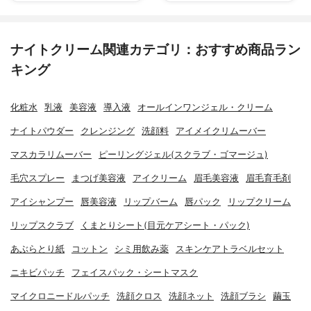
ナイトクリーム関連カテゴリ：おすすめ商品ラン
キング
化粧水
乳液
美容液
導入液
オールインワンジェル・クリーム
ナイトパウダー
クレンジング
洗顔料
アイメイクリムーバー
マスカラリムーバー
ピーリングジェル(スクラブ・ゴマージュ)
毛穴スプレー
まつげ美容液
アイクリーム
眉毛美容液
眉毛育毛剤
アイシャンプー
唇美容液
リップバーム
唇パック
リップクリーム
リップスクラブ
くまとりシート(目元ケアシート・パック)
あぶらとり紙
コットン
シミ用飲み薬
スキンケアトラベルセット
ニキビパッチ
フェイスパック・シートマスク
マイクロニードルパッチ
洗顔クロス
洗顔ネット
洗顔ブラシ
繭玉