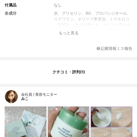
付属品
なし
全成分
水、グリセリン、BG、プロパンジオール、
スクワラン、オリーブ果実油、トウモロコ
シ胚芽油 、ヨモギ葉エキ、カミツレ花エキ
ス、フユボダイジュ花エキス、エンテロコ
もっと見る
ッカスフェカリス、α-グルカンオリゴサッ
カリド、ブドウ果実エキス、アスコルビル
グルコシド、リン酸アスコルビルMg、テト
記載情報ミス報告
ラヘキシルデカン酸アスコルビル、アスコ
ルビン酸、3-O-エチルアスコルビン酸、レ
チノイン酸トコフェリル、水溶性コラーゲ
ン、ヒアルロン酸Na、加水分解ヒアルロン
クチコミ・評判(1)
酸、ヒアルロン酸ヒドロキシプロピルトリ
モニウム、カンゾウ根エキス、シャクヤク
根エキス、ヤグルマギク花エキス、セイヨ
会社員 / 美容モニター
ウオトギリソウ花/葉/茎エキス、ローマカミ
みこ
ツレ花エキス、トウキンセンカ花エキス、
グアイアズレン、アラントイン、グリチル
リチン酸2K、シルク、グリコシルトレハロ
ース、加水分解水添デンプン、ジグリセリ
ン、メチルグルセス-20、ペンチレングリコ
ール、オクタカプリル酸ポリグリセリル-
6、トリ（カプリル酸/カプリン酸）グリセ