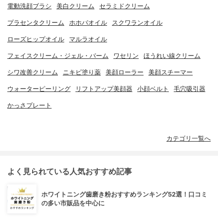
電動洗顔ブラシ
美白クリーム
セラミドクリーム
プラセンタクリーム
ホホバオイル
スクワランオイル
ローズヒップオイル
マルラオイル
フェイスクリーム・ジェル・バーム
ワセリン
ほうれい線クリーム
シワ改善クリーム
ニキビ塗り薬
美顔ローラー
美顔スチーマー
ウォーターピーリング
リフトアップ美顔器
小顔ベルト
毛穴吸引器
かっさプレート
カテゴリ一覧へ
よく見られている人気おすすめ記事
ホワイトニング歯磨き粉おすすめランキング52選！口コミ
の多い市販品を中心に