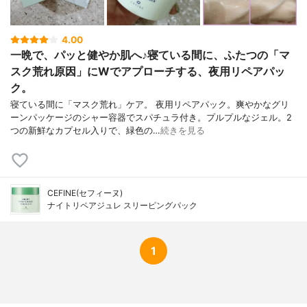
リル、ポリソルベート80、ポリソルベート
60、PPG-13デシルテトラデセス-24、イソ
ステアリン酸ソルビタン、カルボマー、
4.00
（アクリル酸ヒドロキシエチル/アクリロイ
一晩で、パッと健やか肌へ♪寝ている間に、ふたつの「マ
ルジメチルタウリンNa）コポリマー、アル
スク荒れ原因」にWでアプローチする、夜用リペアパッ
ギン酸Na、酸化チタン、酸化鉄、マイカ、
ク。
水酸化クロム、水酸化K、クエン酸、クエン
酸Na、トコフェロール、ニオイテンジクア
寝ている間に「マスク荒れ」ケア。 夜用リペアパック。爽やかなグリ
オイ油、オレンジ果皮油、イランイラン花
ーンパッケージのシャー容器でスパチュラ付き。プルプルなジェル。2
油、ローマカミツレ花油、ベルガモット果
つの新鮮なカプセル入りで、緑色の…
続きを見る
実油、ビターオレンジ葉/枝油、メチルパラ
ベン
香り
心やすらぐアロマ精油の香り
CEFINE(セフィーヌ)
ナイトリペアジュレ スリーピングパック
1