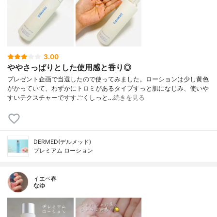
シクロヘキサンジカルボン酸ビスエトキシ
ジグリコール、水酸化Ｎａ、ＤＰＧ、濃グ
リセリン、ＢＧ、ビタミンＥ、ヒドロキシ
プロピルメチルセルロース、ＰＯＥ･ＰＯＰ
デシルテトラデシルエーテル、ＰＯＥメチ
ルグルコシド、ＰＯＥ硬化ヒマシ油、ＰＯ
3.00
Ｐジグリセリルエーテル、ペンチレングリ
ややさっぱりとした使用感と香り◎
コール、フェノキシエタノール
プレゼント企画で当選したので使ってみました。ローションは少し黄色
がかっていて、わずかにトロミがあるタイプすっと肌になじみ、使いや
すいテクスチャーですすごくしっと…
続きを見る
DERMED(デルメッド)
プレミアム ローション
イエベ春
なゆ