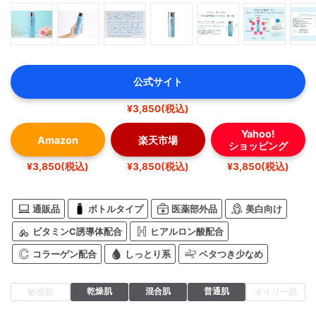
公式サイト
¥3,850(税込)
Yahoo!
Amazon
楽天市場
ショッピング
¥3,850(税込)
¥3,850(税込)
¥3,850(税込)
通販品
ボトルタイプ
医薬部外品
美白向け
ビタミンC誘導体配合
ヒアルロン酸配合
コラーゲン配合
しっとり系
ベタつき少なめ
乾燥肌
混合肌
普通肌
敏感肌
オイリー肌