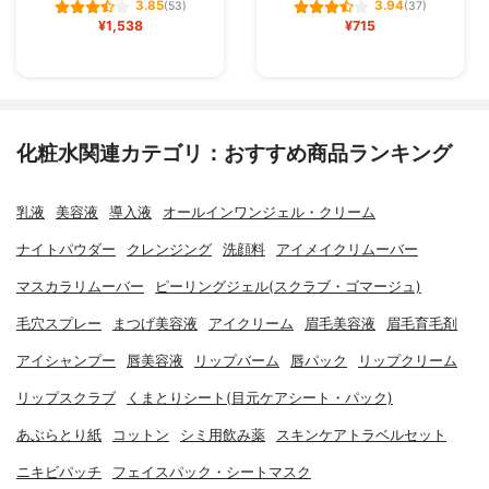
3.85
3.94
(53)
(37)
¥1,538
¥715
化粧水関連カテゴリ：おすすめ商品ランキング
乳液
美容液
導入液
オールインワンジェル・クリーム
ナイトパウダー
クレンジング
洗顔料
アイメイクリムーバー
マスカラリムーバー
ピーリングジェル(スクラブ・ゴマージュ)
毛穴スプレー
まつげ美容液
アイクリーム
眉毛美容液
眉毛育毛剤
アイシャンプー
唇美容液
リップバーム
唇パック
リップクリーム
リップスクラブ
くまとりシート(目元ケアシート・パック)
あぶらとり紙
コットン
シミ用飲み薬
スキンケアトラベルセット
ニキビパッチ
フェイスパック・シートマスク