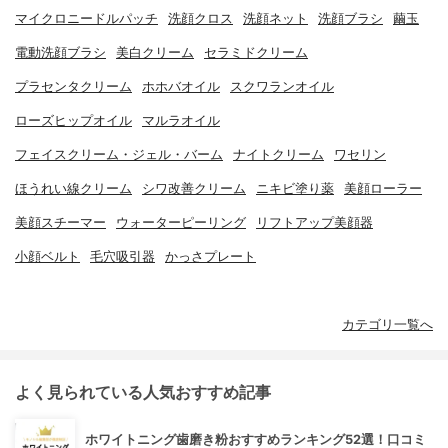
マイクロニードルパッチ
洗顔クロス
洗顔ネット
洗顔ブラシ
繭玉
電動洗顔ブラシ
美白クリーム
セラミドクリーム
プラセンタクリーム
ホホバオイル
スクワランオイル
ローズヒップオイル
マルラオイル
フェイスクリーム・ジェル・バーム
ナイトクリーム
ワセリン
ほうれい線クリーム
シワ改善クリーム
ニキビ塗り薬
美顔ローラー
美顔スチーマー
ウォーターピーリング
リフトアップ美顔器
小顔ベルト
毛穴吸引器
かっさプレート
カテゴリ一覧へ
よく見られている人気おすすめ記事
ホワイトニング歯磨き粉おすすめランキング52選！口コミ