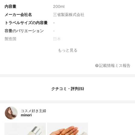
内容量
200ml
メーカー会社名
三省製薬株式会社
トラベルサイズの内容量
-
容量のバリエーション
-
製造国
日本
香り
-
もっと見る
対象年代
全年代
薬用成分
ビタミンＣ･２-グルコシド
記載情報ミス報告
全成分
ビタミンＣ･２-グルコシド、リキリチン、
桑黄抽出液、オオムギ発酵エキス、セイタ
カミロバラン果実抽出液、シャクヤクエキ
クチコミ・評判(5)
ス、クミンエキス、水溶性コラーゲン液-
４、ヒアルロン酸Ｎａ-２、ＤＬ-ＰＣＡ･Ｎ
ａ液、ＰＣＡ、乳酸Ｎａ液、アスパラギン
酸、アラニン、アルギニン、Ｌ-イソロイシ
コスメ好き主婦
ン、グリシン、スレオニン、セリン、Ｌ-バ
minori
リン、ヒスチジン、Ｌ－フェニルアラニ
ン、プロリン、オレンジ油、ローズマリー
油、エタノール、キサンタンガム、クエン
酸、クエン酸トリエチル、ジグリセリン、