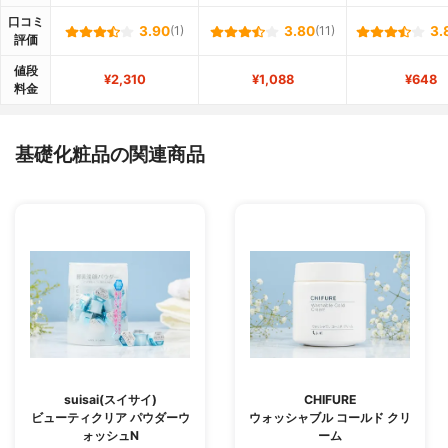
口コミ
3.90
(1)
3.80
(11)
3.
評価
値段
¥2,310
¥1,088
¥648
料金
基礎化粧品の関連商品
suisai(スイサイ)
CHIFURE
ビューティクリア パウダーウ
ウォッシャブル コールド クリ
ォッシュN
ーム