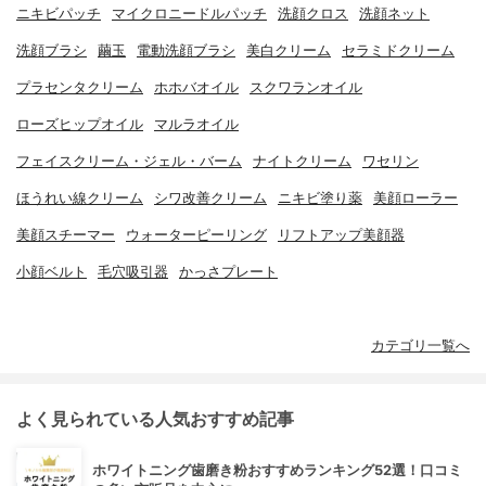
ニキビパッチ
マイクロニードルパッチ
洗顔クロス
洗顔ネット
洗顔ブラシ
繭玉
電動洗顔ブラシ
美白クリーム
セラミドクリーム
プラセンタクリーム
ホホバオイル
スクワランオイル
ローズヒップオイル
マルラオイル
フェイスクリーム・ジェル・バーム
ナイトクリーム
ワセリン
ほうれい線クリーム
シワ改善クリーム
ニキビ塗り薬
美顔ローラー
美顔スチーマー
ウォーターピーリング
リフトアップ美顔器
小顔ベルト
毛穴吸引器
かっさプレート
カテゴリ一覧へ
よく見られている人気おすすめ記事
ホワイトニング歯磨き粉おすすめランキング52選！口コミ