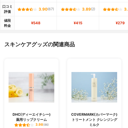
口コミ
3.90
(67)
3.89
(2)
3
評価
値段
¥548
¥415
¥279
料金
スキンケアグッズの関連商品
DHC(ディーエイチシー)
COVERMARK(カバーマーク)
薬用リップクリーム
トリートメント クレンジング
ミルク
3.98
(86)