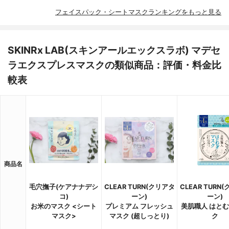
フェイスパック・シートマスクランキングをもっと見る
SKINRx LAB(スキンアールエックスラボ) マデセ
ラエクスプレスマスクの類似商品：評価・料金比
較表
商品名
毛穴撫子(ケアナナデシ
CLEAR TURN(クリアタ
CLEAR TURN
コ)
ーン)
ーン)
お米のマスク <シート
プレミアム フレッシュ
美肌職人 はと
マスク>
マスク (超しっとり)
ク