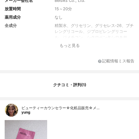
メーカー会社名
Beisiks Co., Ltd.
放置時間
15～20分
薬用成分
なし
全成分
精製水、グリセリン、グリセレス‐26、ブチ
レングリコール、ジプロピレングリコー
ル、ジメチコン、シクロペンタシロキサ
ン、1,2-ヘキサンジオール、セラミドNP、
もっと見る
マデカソサイド、ツボクサエキス、アシア
チコシド、マデカシン酸、アシアチン酸、
ジメチコノール、ウコン根エキス、PEG-40
記載情報ミス報告
水添ヒマシ油、アクリレーツ/アクリル酸ア
ルキル(Ｃ10-30)クロスポリマー、トロメタ
ミン、乳酸桿菌発酵液、ポリアクリル酸ナ
トリウム、水添レシチン、ヒドロキシエチ
クチコミ・評判(1)
ルセルロース、グリチルリチン酸ジカリウ
ム、ペンチレングリコール、EDTA-3Na、
香料、ステアリン酸グリセリル、βグルカン
ビューティーカウンセラー☆化粧品販売☆メ…
内容量
25g×10枚入り
yung
香り
香料使用
製造国
韓国
内容量のバリエーション
なし