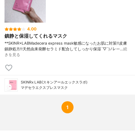
4.00
鎮静と保湿してくれるマスク
**SKINR×LABMadecera express mask敏感になったお肌に対策!!皮膚
鎮静処方!!天然由来発酵セラミド配合してしっかり保湿´▽`)ﾉレー…
続
きを見る
SKINRx LAB(スキンアールエックスラボ)
マデセラエクスプレスマスク
1