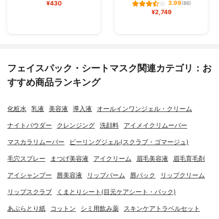
¥430
3.99
(86)
¥2,749
フェイスパック・シートマスク関連カテゴリ：お
すすめ商品ランキング
化粧水
乳液
美容液
導入液
オールインワンジェル・クリーム
ナイトパウダー
クレンジング
洗顔料
アイメイクリムーバー
マスカラリムーバー
ピーリングジェル(スクラブ・ゴマージュ)
毛穴スプレー
まつげ美容液
アイクリーム
眉毛美容液
眉毛育毛剤
アイシャンプー
唇美容液
リップバーム
唇パック
リップクリーム
リップスクラブ
くまとりシート(目元ケアシート・パック)
あぶらとり紙
コットン
シミ用飲み薬
スキンケアトラベルセット