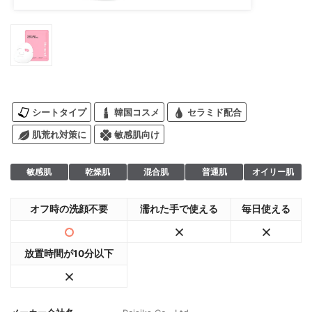
シートタイプ
韓国コスメ
セラミド配合
肌荒れ対策に
敏感肌向け
敏感肌
乾燥肌
混合肌
普通肌
オイリー肌
オフ時の洗顔不要
濡れた手で使える
毎日使える
放置時間が10分以下