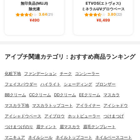
無印良品(MUJI)
ETVOS(エトヴォス)
除光液
ミネラルUVグロウベース
3.64
3.80
(21)
(22)
¥490
¥6,499
アイプチ関連カテゴリ：おすすめ商品ランキング
化粧下地
ファンデーション
チーク
コンシーラー
フェイスパウダー
ハイライト
シェーディング
ブロンザー
BBクリーム
CCクリーム
DDクリーム
EEクリーム
マスカラ
マスカラ下地
マスカラトップコート
アイライナー
アイシャドウ
アイシャドウベース
アイブロウ
ホットビューラー
つけまつげ
つけまつげのり
眉ティント
眉マスカラ
眉毛テンプレート
マニキュア
ネイルシール
ネイルトップコート
ネイルベースコート