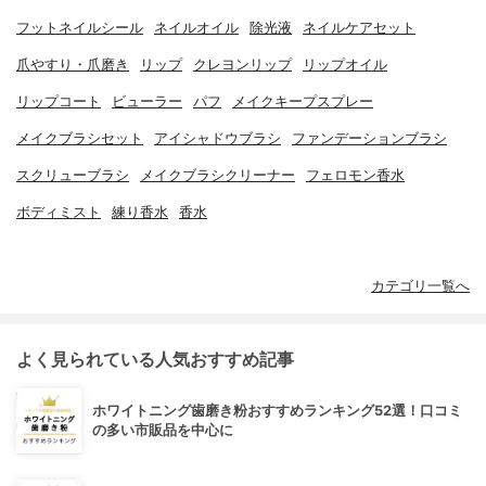
フットネイルシール
ネイルオイル
除光液
ネイルケアセット
爪やすり・爪磨き
リップ
クレヨンリップ
リップオイル
リップコート
ビューラー
パフ
メイクキープスプレー
メイクブラシセット
アイシャドウブラシ
ファンデーションブラシ
スクリューブラシ
メイクブラシクリーナー
フェロモン香水
ボディミスト
練り香水
香水
カテゴリ一覧へ
よく見られている人気おすすめ記事
ホワイトニング歯磨き粉おすすめランキング52選！口コミ
の多い市販品を中心に