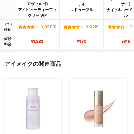
アヴィルゴ)
ル)
ナー)
アイビューティーフィ
ルドゥーブル
ナイト&ハード
クサー WP
ル
口コミ
3.95
(10)
3.92
(9)
3
評価
値段
¥1,282
¥330
¥815
料金
アイメイクの関連商品