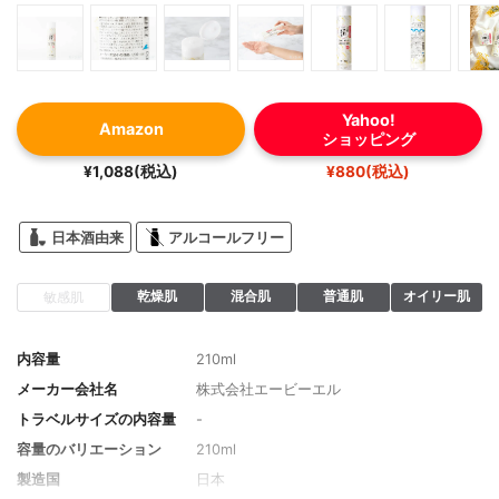
Yahoo!
Amazon
ショッピング
¥1,088(税込)
¥880(税込)
日本酒由来
アルコールフリー
乾燥肌
混合肌
普通肌
オイリー肌
敏感肌
内容量
210ml
メーカー会社名
株式会社エービーエル
トラベルサイズの内容量
-
容量のバリエーション
210ml
製造国
日本