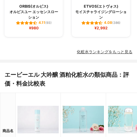
ORBIS(オルビス)
ETVOS(エトヴォス)
オルビスユー エッセンスロー
モイスチャライジングローショ
ション
ン
4.11
4.08
(93)
(386)
¥980
¥2,992
化粧水ランキングをもっと見る
エービーエル 大吟醸 酒粕化粧水の類似商品：評
価・料金比較表
商品名