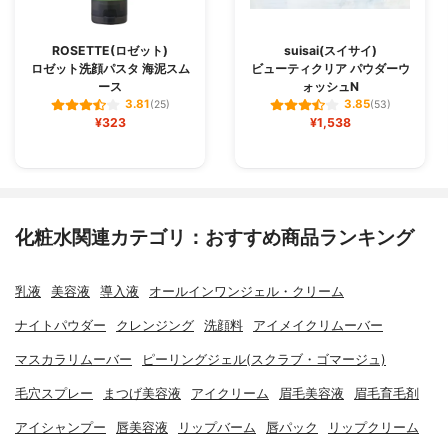
ROSETTE(ロゼット)
suisai(スイサイ)
ロゼット洗顔パスタ 海泥スム
ビューティクリア パウダーウ
ース
ォッシュN
3.81
3.85
(25)
(53)
¥323
¥1,538
化粧水関連カテゴリ：おすすめ商品ランキング
乳液
美容液
導入液
オールインワンジェル・クリーム
ナイトパウダー
クレンジング
洗顔料
アイメイクリムーバー
マスカラリムーバー
ピーリングジェル(スクラブ・ゴマージュ)
毛穴スプレー
まつげ美容液
アイクリーム
眉毛美容液
眉毛育毛剤
アイシャンプー
唇美容液
リップバーム
唇パック
リップクリーム