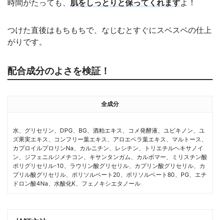
時間がたっても、
肌をしっとりと保ってくれます
よ！
つけた直後はもちもちで、なじむとすぐにスベスベの仕上
がりです。
配合成分のよさを検証！
全成分
水、グリセリン、DPG、BG、酒粕エキス、コメ発酵液、ユビキノン、ユ
ズ果実エキス、コンフリー葉エキス、アロエベラ葉エキス、マルトース、
カプロイルプロリンNa、カルニチン、レシチン、トリエチルヘキサノイ
ン、ジフェニルジメチコン、キサンタンガム、カルボマー、ミリスチン酸
ポリグリセリル-10、ラウリン酸グリセリル、カプリン酸グリセリル、カ
プリル酸グリセリル、ポリソルベート20、ポリソルベート80、PG、エチ
ドロン酸4Na、水酸化K、フェノキシエタノール