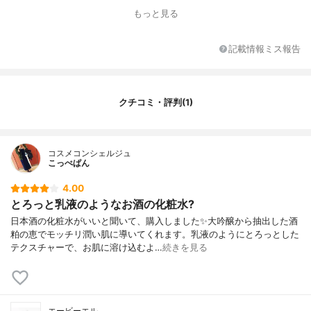
香り
無香料
もっと見る
対象年代
全年代
薬用成分
-
記載情報ミス報告
全成分
水、グリセリン、DPG、BG、酒粕エキス、
コメ発酵液、ユビキノン、ユズ果実エキ
ス、コンフリー葉エキス、アロエベラ葉エ
クチコミ・評判(1)
キス、マルトース、カプロイルプロリンN
a、カルニチン、レシチン、トリエチルヘキ
サノイン、ジフェニルジメチコン、キサン
タンガム、カルボマー、ミリスチン酸ポリ
コスメコンシェルジュ
グリセリル-10、ラウリン酸グリセリル、カ
こっぺぱん
プリン酸グリセリル、カプリル酸グリセリ
ル、ポリソルベート20、ポリソルベート8
4.00
0、PG、エチドロン酸4Na、水酸化K、フェ
とろっと乳液のようなお酒の化粧水?
ノキシエタノール
日本酒の化粧水がいいと聞いて、購入しました✨大吟醸から抽出した酒
粕の恵でモッチリ潤い肌に導いてくれます。乳液のようにとろっとした
テクスチャーで、お肌に溶け込むよ…
続きを見る
エービーエル