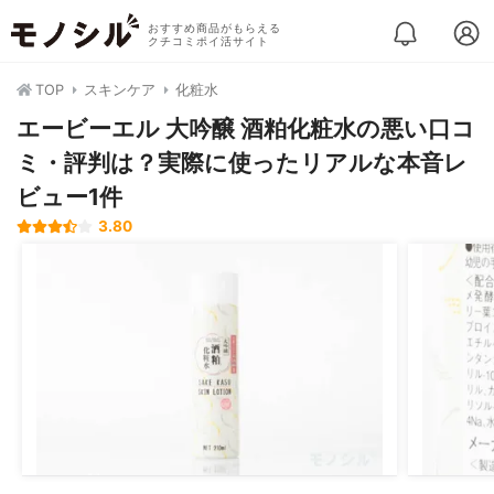
おすすめ商品がもらえる
クチコミポイ活サイト
TOP
スキンケア
化粧水
エービーエル 大吟醸 酒粕化粧水の悪い口コ
ミ・評判は？実際に使ったリアルな本音レ
ビュー1件
3.80