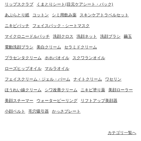
リップスクラブ
くまとりシート(目元ケアシート・パック)
あぶらとり紙
コットン
シミ用飲み薬
スキンケアトラベルセット
ニキビパッチ
フェイスパック・シートマスク
マイクロニードルパッチ
洗顔クロス
洗顔ネット
洗顔ブラシ
繭玉
電動洗顔ブラシ
美白クリーム
セラミドクリーム
プラセンタクリーム
ホホバオイル
スクワランオイル
ローズヒップオイル
マルラオイル
フェイスクリーム・ジェル・バーム
ナイトクリーム
ワセリン
ほうれい線クリーム
シワ改善クリーム
ニキビ塗り薬
美顔ローラー
美顔スチーマー
ウォーターピーリング
リフトアップ美顔器
小顔ベルト
毛穴吸引器
かっさプレート
カテゴリ一覧へ