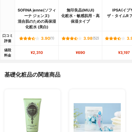
SOFINA jenne(ソフィ
無印良品(MUJI)
IPSA(イプ
ーナ ジェンヌ)
化粧水・敏感肌用・高
ザ・タイムR 
混合肌のための高保湿
保湿タイプ
化粧水 (美白)
口コミ
3.90
(1)
3.98
(52)
3.
評価
値段
¥2,310
¥690
¥3,197
料金
基礎化粧品の関連商品