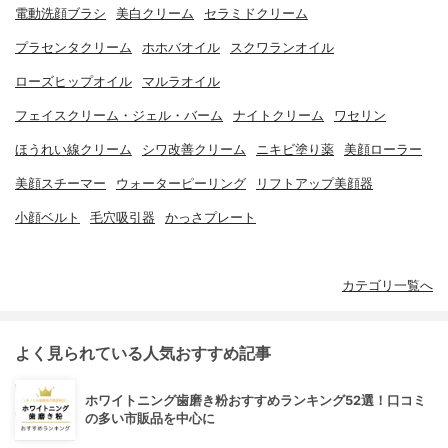
電動洗顔ブラシ
美白クリーム
セラミドクリーム
プラセンタクリーム
ホホバオイル
スクワランオイル
ローズヒップオイル
マルラオイル
フェイスクリーム・ジェル・バーム
ナイトクリーム
ワセリン
ほうれい線クリーム
シワ改善クリーム
ニキビ塗り薬
美顔ローラー
美顔スチーマー
ウォーターピーリング
リフトアップ美顔器
小顔ベルト
毛穴吸引器
かっさプレート
カテゴリ一覧へ
よく見られている人気おすすめ記事
ホワイトニング歯磨き粉おすすめランキング52選！口コミ
の多い市販品を中心に