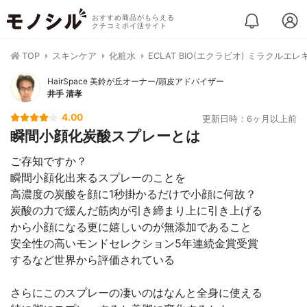
おすすめ商品がもらえる
クチコミポイ活サイト
TOP
スキンケア
化粧水
ECLAT BIO(エクラビオ) ミラクルエ
HairSpace 美鈴が丘オーナー/頭皮アドバイザー
井手 清孝
4.00
更新日時：6ヶ月以上前
瞬間小顔化炭酸スプレーとは
ご存知ですか？
瞬間小顔化出来るスプレーのことを
高濃度の炭酸を顔に1秒掛かるだけで小顔に何故？
炭酸の力で緩んだ筋肉が引き締まり上に引き上げる
から小顔になる更に嬉しいのが無添加であること
安全性の高いモンドセレクション5年連続金賞受賞
するなど世界から評価されている
さらにこのスプレーの凄いのはなんと全身に使える