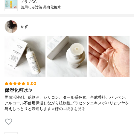
メラノCC
薬用しみ対策 美白化粧水
かず
5.00
保湿化粧水✨
界面活性剤、鉱物油、シリコン、タール系色素、合成香料、パラベン、
アルコール不使用保湿しながら植物性プラセンタエキスがハリとツヤを
与えしっとりと浸透します☺︎ほの…
続きを見る