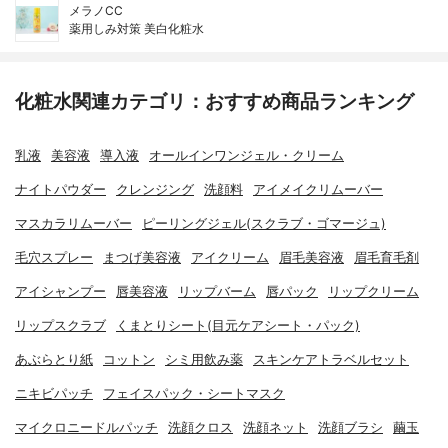
メラノCC
薬用しみ対策 美白化粧水
化粧水関連カテゴリ：おすすめ商品ランキング
乳液
美容液
導入液
オールインワンジェル・クリーム
ナイトパウダー
クレンジング
洗顔料
アイメイクリムーバー
マスカラリムーバー
ピーリングジェル(スクラブ・ゴマージュ)
毛穴スプレー
まつげ美容液
アイクリーム
眉毛美容液
眉毛育毛剤
アイシャンプー
唇美容液
リップバーム
唇パック
リップクリーム
リップスクラブ
くまとりシート(目元ケアシート・パック)
あぶらとり紙
コットン
シミ用飲み薬
スキンケアトラベルセット
ニキビパッチ
フェイスパック・シートマスク
マイクロニードルパッチ
洗顔クロス
洗顔ネット
洗顔ブラシ
繭玉