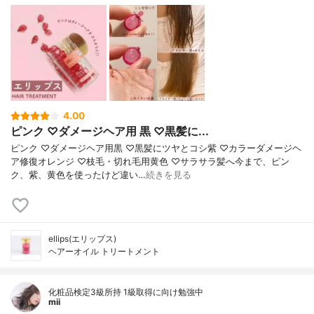
4.00
ピンク ♡ダメージヘア用 黒 ♡黒髪に...
ピンク ♡ダメージヘア用黒 ♡黒髪にツヤとコシ紫 ♡カラーダメージヘ
ア修復オレンジ ♡枝毛・切れ毛用黄色 ♡サラサラ髪へ今まで、ピン
ク、紫、黄色を使ったけど違い…
続きを見る
ellips(エリップス)
ヘアーオイル トリートメント
化粧品検定3級所持 1級取得に向け勉強中
mii