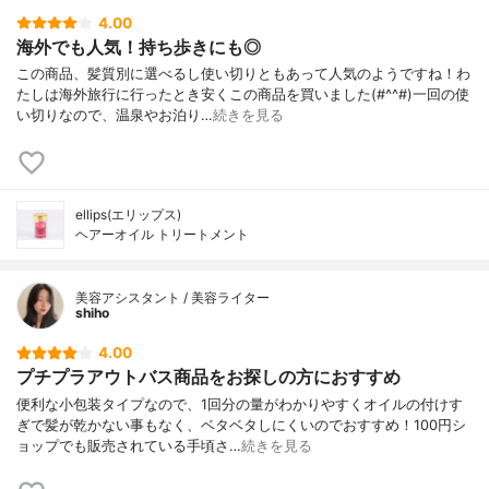
4.00
海外でも人気！持ち歩きにも◎
この商品、髪質別に選べるし使い切りともあって人気のようですね！わ
たしは海外旅行に行ったとき安くこの商品を買いました(#^^#)一回の使
い切りなので、温泉やお泊り…
続きを見る
ellips(エリップス)
ヘアーオイル トリートメント
美容アシスタント / 美容ライター
shiho
4.00
プチプラアウトバス商品をお探しの方におすすめ
便利な小包装タイプなので、1回分の量がわかりやすくオイルの付けす
ぎで髪が乾かない事もなく、ベタベタしにくいのでおすすめ！100円シ
ョップでも販売されている手頃さ…
続きを見る