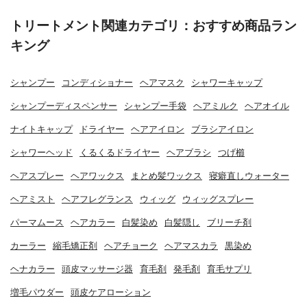
トリートメント関連カテゴリ：おすすめ商品ラン
キング
シャンプー
コンディショナー
ヘアマスク
シャワーキャップ
シャンプーディスペンサー
シャンプー手袋
ヘアミルク
ヘアオイル
ナイトキャップ
ドライヤー
ヘアアイロン
ブラシアイロン
シャワーヘッド
くるくるドライヤー
ヘアブラシ
つげ櫛
ヘアスプレー
ヘアワックス
まとめ髪ワックス
寝癖直しウォーター
ヘアミスト
ヘアフレグランス
ウィッグ
ウィッグスプレー
パーマムース
ヘアカラー
白髪染め
白髪隠し
ブリーチ剤
カーラー
縮毛矯正剤
ヘアチョーク
ヘアマスカラ
黒染め
ヘナカラー
頭皮マッサージ器
育毛剤
発毛剤
育毛サプリ
増毛パウダー
頭皮ケアローション