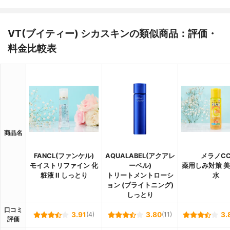
VT(ブイティー) シカスキンの類似商品：評価・
料金比較表
商品名
FANCL(ファンケル)
AQUALABEL(アクアレ
メラノC
モイストリファイン 化
ーベル)
薬用しみ対策 
粧液 II しっとり
トリートメントローシ
水
ョン (ブライトニング)
しっとり
口コミ
3.91
(4)
3.80
(11)
3.
評価