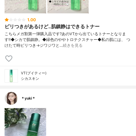
1.00
ピリつきがあるけど‥肌鎮静はできるトナー
こちらメガ割第一弾購入品です?あのVTから出ているトナーとなりま
す‼️◆シカで肌鎮静。◆緑色のややトロテクスチャー◆私の肌には、 つ
けたて時ピリつき→ジワジワと…
続きを見る
VT(ブイティー)
シカスキン
＊yuki＊