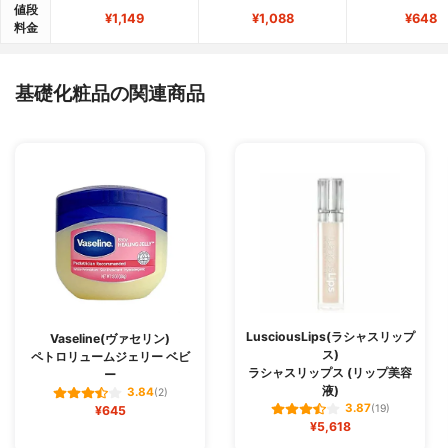
値段
¥1,149
¥1,088
¥648
料金
基礎化粧品の関連商品
LusciousLips(ラシャスリップ
Vaseline(ヴァセリン)
ス)
ペトロリュームジェリー ベビ
ラシャスリップス (リップ美容
ー
液)
3.84
(2)
3.87
¥645
(19)
¥5,618