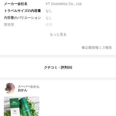
メーカー会社名
VT Cosmetics Co., Ltd.
トラベルサイズの内容量
なし
内容量のバリエーション
なし
製造国
韓国
香り
香料使用
もっと見る
対象年代
全年代
薬用成分
なし
記載情報ミス報告
全成分
水、グリセリン、ＢＧ、１，２－ヘキサン
ジオール、ペンチレングリコール、Ｃ１２
－１４）パレス－１２、カルボマー、エチ
クチコミ・評判(5)
ルヘキシルグリセリン、トロメタミン、
（アクリル酸グリセリル／アクリル酸）コ
ポリマー、メリアアザジラクタ葉エキス、
ＥＤＴＡ－２Ｎａ、香料、メリアアザジラ
スーパーおかん
クタ花エキス、ラクトビオン酸、パンテノ
おかん
ール、ヒアルロン酸Ｎａ、チャ葉エキス、
クランベリー果実、ツボクサエキス、β－グ
ルカン、プロポリスエキス、アシアチコシ
ド、マデカッソシド、アシアチン酸、マデ
カシン酸