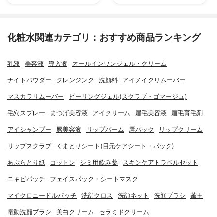
化粧水関連カテゴリ：おすすめ商品ランキング
乳液
美容液
導入液
オールインワンジェル・クリーム
ナイトパウダー
クレンジング
洗顔料
アイメイクリムーバー
マスカラリムーバー
ピーリングジェル(スクラブ・ゴマージュ)
毛穴スプレー
まつげ美容液
アイクリーム
眉毛美容液
眉毛育毛剤
アイシャンプー
唇美容液
リップバーム
唇パック
リップクリーム
リップスクラブ
くまとりシート(目元ケアシート・パック)
あぶらとり紙
コットン
シミ用飲み薬
スキンケアトラベルセット
ニキビパッチ
フェイスパック・シートマスク
マイクロニードルパッチ
洗顔クロス
洗顔ネット
洗顔ブラシ
繭玉
電動洗顔ブラシ
美白クリーム
セラミドクリーム