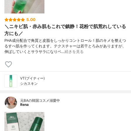
5.00
＼ニキビ肌・赤み肌もこれで鎮静！花粉で肌荒れしている
方にも／
PHA成分配合で角質と皮脂をしっかりコントロール！肌のキメを整えつ
るすべ肌を作ってくれます。テクスチャーは若干とろみがありますが、
伸ばしていくとサラサラになりベ…
続きを見る
VT(ブイティー)
シカスキン
元BAの韓国コスメ溺愛中
Rena