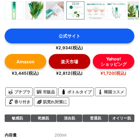
公式サイト
¥2,934(税込)
Yahoo!
Amazon
楽天市場
ショッピング
¥3,445(税込)
¥2,812(税込)
¥1,720(税込)
プチプラ
市販品
ボトルタイプ
韓国コスメ
香り付き
肌荒れ対策に
敏感肌
乾燥肌
混合肌
普通肌
オイリー肌
内容量
200ml