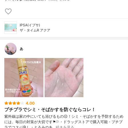
IPSA(イプサ)
ザ・タイムR アクア
あ
4.00
プチプラでシミ・そばかすを防ぐならコレ！
紫外線は家の中にいても浴びるもの☹︎！シミ・そばかすを予防するため
には、毎日の対策が大切です⚑︎⚐︎・ドラッグストアで購入可能・プチプ
ラでコスパ良し・とろみのあ…
続きを見る