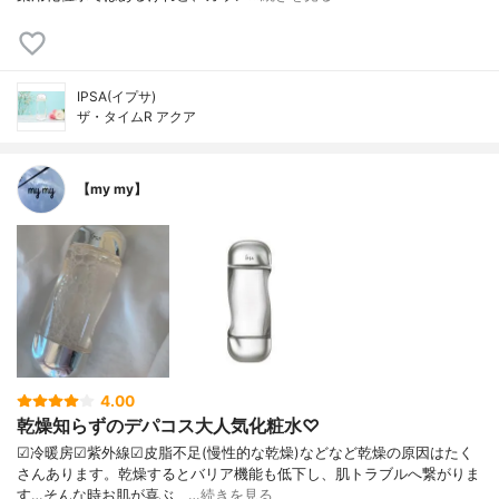
IPSA(イプサ)
ザ・タイムR アクア
【my my】
4.00
乾燥知らずのデパコス大人気化粧水♡
☑︎冷暖房☑︎紫外線☑︎皮脂不足(慢性的な乾燥)などなど乾燥の原因はたく
さんあります。乾燥するとバリア機能も低下し、肌トラブルへ繋がりま
す…そんな時お肌が喜ぶ、…
続きを見る