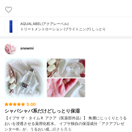
AQUALABEL(アクアレーベル)
トリートメントローション (ブライトニング) しっとり
snowmi
5.00
シャバシャバ系だけどしっとり保湿
【イプサ ザ・タイムＲ アクア（医薬部外品）】 角層にじっくりとうる
おいを浸透させる薬用化粧水。 イプサ独自の保湿成分「アクアプレゼ
ンターIII」が、うるおい成…
続きを見る