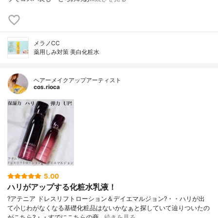
メラノCC
薬用しみ対策 美白化粧水
ヘアーメイクアップアーティスト
cos.rioca
5.00
ハリがアップする化粧水乳液！
?アテニア ドレスリフトローション＆デイエマルジョン?・・ハリが出
て小じわがなくなる基礎化粧品はないかなぁと探していて辿りついたの
がこちら?・・すでにこちらの商…
続きを見る