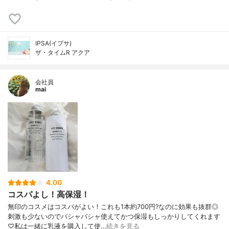
IPSA(イプサ)
ザ・タイムR アクア
会社員
mai
4.00
コスパよし！高保湿！
無印のコスメはコスパがよい！これも1本約700円?なのに効果も抜群◎
刺激も少ないのでバシャバシャ使えてかつ保湿もしっかりしてくれます
♡私は一緒に乳液を購入して使…
続きを見る