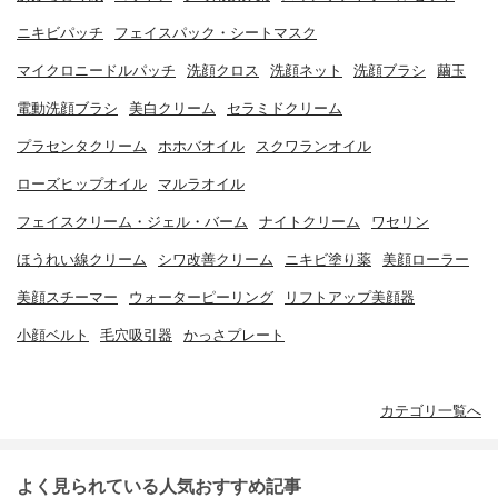
ニキビパッチ
フェイスパック・シートマスク
マイクロニードルパッチ
洗顔クロス
洗顔ネット
洗顔ブラシ
繭玉
電動洗顔ブラシ
美白クリーム
セラミドクリーム
プラセンタクリーム
ホホバオイル
スクワランオイル
ローズヒップオイル
マルラオイル
フェイスクリーム・ジェル・バーム
ナイトクリーム
ワセリン
ほうれい線クリーム
シワ改善クリーム
ニキビ塗り薬
美顔ローラー
美顔スチーマー
ウォーターピーリング
リフトアップ美顔器
小顔ベルト
毛穴吸引器
かっさプレート
カテゴリ一覧へ
よく見られている人気おすすめ記事