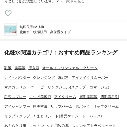
りとして肌に浸透しています。マス…
続きを見る
無印良品(MUJI)
化粧水・敏感肌用・高保湿タイプ
化粧水関連カテゴリ：おすすめ商品ランキング
乳液
美容液
導入液
オールインワンジェル・クリーム
ナイトパウダー
クレンジング
洗顔料
アイメイクリムーバー
マスカラリムーバー
ピーリングジェル(スクラブ・ゴマージュ)
毛穴スプレー
まつげ美容液
アイクリーム
眉毛美容液
眉毛育毛剤
アイシャンプー
唇美容液
リップバーム
唇パック
リップクリーム
リップスクラブ
くまとりシート(目元ケアシート・パック)
あぶらとり紙
コットン
シミ用飲み薬
スキンケアトラベルセット