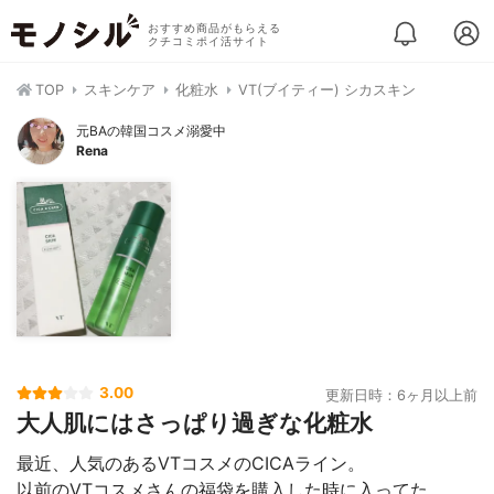
おすすめ商品がもらえる
クチコミポイ活サイト
TOP
スキンケア
化粧水
VT(ブイティー) シカスキン
元BAの韓国コスメ溺愛中
Rena
3.00
更新日時：6ヶ月以上前
大人肌にはさっぱり過ぎな化粧水
最近、人気のあるVTコスメのCICAライン。
以前のVTコスメさんの福袋を購入した時に入ってた