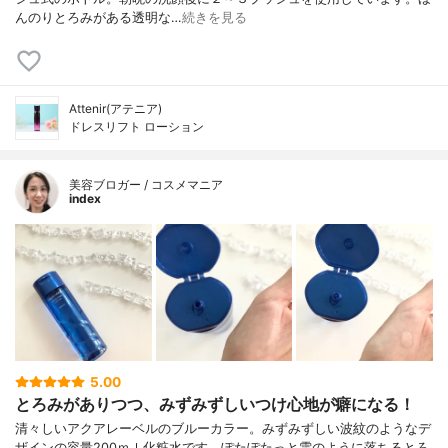
んのりとろみがある透明な…
続きを見る
Attenir(アテニア)
ドレスリフト ローション
美容ブロガー / コスメマニア
index
5.00
とろみがありつつ、みずみずしいつけ心地が癖になる！
清々しいアクアレーベルのブルーカラー。みずみずしい波紋のようなデ
ザインの容量200ｍｌ化粧水です。ぽたぽたっと雫のように落ちるとろ