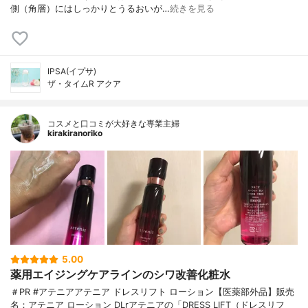
側（角層）にはしっかりとうるおいが…
続きを見る
IPSA(イプサ)
ザ・タイムR アクア
コスメと口コミが大好きな専業主婦
kirakiranoriko
5.00
薬用エイジングケアラインのシワ改善化粧水
＃PR #アテニアアテニア ドレスリフト ローション【医薬部外品】販売
名：アテニア ローション DLrアテニアの「DRESS LIFT（ドレスリフ