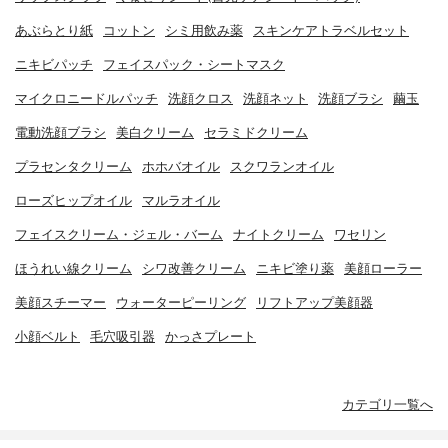
あぶらとり紙
コットン
シミ用飲み薬
スキンケアトラベルセット
ニキビパッチ
フェイスパック・シートマスク
マイクロニードルパッチ
洗顔クロス
洗顔ネット
洗顔ブラシ
繭玉
電動洗顔ブラシ
美白クリーム
セラミドクリーム
プラセンタクリーム
ホホバオイル
スクワランオイル
ローズヒップオイル
マルラオイル
フェイスクリーム・ジェル・バーム
ナイトクリーム
ワセリン
ほうれい線クリーム
シワ改善クリーム
ニキビ塗り薬
美顔ローラー
美顔スチーマー
ウォーターピーリング
リフトアップ美顔器
小顔ベルト
毛穴吸引器
かっさプレート
カテゴリ一覧へ