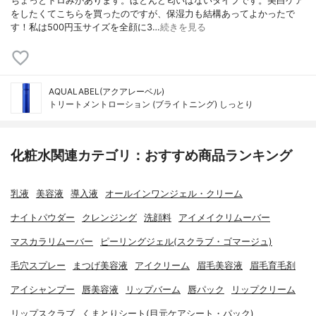
ちょっとトロみがあります。ほとんど匂いはないタイプです。美白ケア
をしたくてこちらを買ったのですが、保湿力も結構あってよかったで
す！私は500円玉サイズを全顔に3…
続きを見る
AQUALABEL(アクアレーベル)
トリートメントローション (ブライトニング) しっとり
化粧水関連カテゴリ：おすすめ商品ランキング
乳液
美容液
導入液
オールインワンジェル・クリーム
ナイトパウダー
クレンジング
洗顔料
アイメイクリムーバー
マスカラリムーバー
ピーリングジェル(スクラブ・ゴマージュ)
毛穴スプレー
まつげ美容液
アイクリーム
眉毛美容液
眉毛育毛剤
アイシャンプー
唇美容液
リップバーム
唇パック
リップクリーム
リップスクラブ
くまとりシート(目元ケアシート・パック)