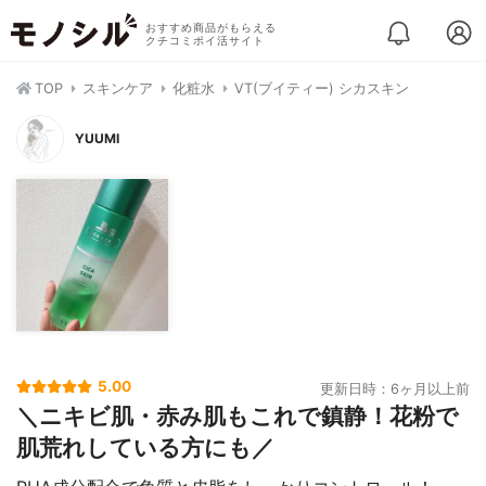
おすすめ商品がもらえる
クチコミポイ活サイト
TOP
スキンケア
化粧水
VT(ブイティー) シカスキン
YUUMI
5.00
更新日時：6ヶ月以上前
＼ニキビ肌・赤み肌もこれで鎮静！花粉で
肌荒れしている方にも／