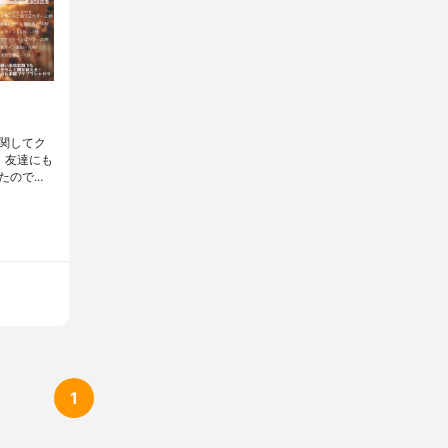
に関してク
。友達にも
たので…
1