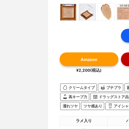
Amazon
¥2,200(税込)
クリームタイプ
プチプラ
高キープ力
ドラッグストア品
濡れツヤ
ツヤ感あり
アイシャ
ラメ入り