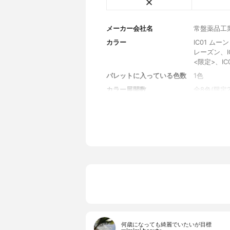
メーカー会社名
常盤薬品工
カラー
IC01 ムー
レーズン、I
<限定>、I
パレットに入っている色数
1色
カラー展開数
全8色(限定2
内容量
2.2g
何歳になっても綺麗でいたいが目標