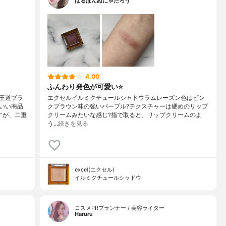
はるぽんぬにゃたろう
4.00
ふんわり発色が可愛い⭐️
王道ブラ
エクセルイルミクチュールシャドウラムレーズン色はピン
いい商品
クブラウン味の強いパープル?テクスチャーは硬めのリップ
すが、二重
クリームみたいな感じ?指で取ると、リップクリームのよ
う…
続きを見る
excel(エクセル)
イルミクチュールシャドウ
コスメPRプランナー / 美容ライター
Haruru