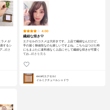
4.00
繊細な煌き♡
ラメ が
エクセルのコスメは大好きです。上品で繊細なんだけど、
透過するシ
手の届く御値段なのも嬉しいですよね。こちらはつけた時
ア…
続き
にもまぶたに違和感なく上品にそして繊細な煌きが可愛く
てお…
続きを見る
excel(エクセル)
イルミクチュールシャドウ