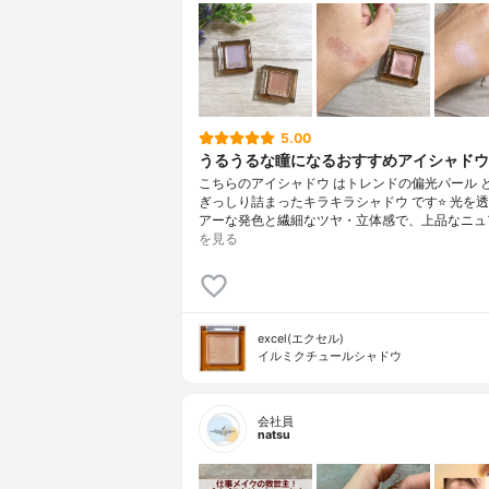
5.00
うるうるな瞳になるおすすめアイシャドウ
こちらのアイシャドウ はトレンドの偏光パール と
ぎっしり詰まったキラキラシャドウ です⭐️ 光を
アーな発色と繊細なツヤ・立体感で、上品なニュ
を見る
excel(エクセル)
イルミクチュールシャドウ
会社員
natsu