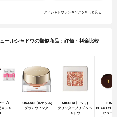
アイシャドウランキングをもっと見る
ミクチュールシャドウの類似商品：評価・料金比較
オーブ)
LUNASOL(ルナソル)
MISSHA(ミシャ)
TOM F
塗りシャド
グラムウィンク
グリッタープリズム シ
BEAUTY(
N
ャドウ
ビューテ