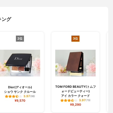
キング
2位
3位
TOM FORD BEAUTY(トムフ
Dior(ディオール)
ォードビューティー)
ショウ サンク クルール
アイ カラー クォード
3.97
(98)
3.97
¥9,570
(79)
¥9,290