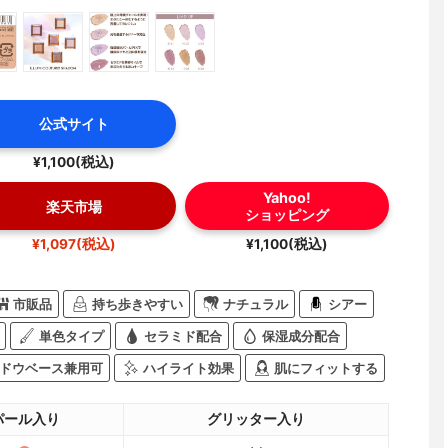
公式サイト
¥1,100(税込)
Yahoo!
楽天市場
ショッピング
¥1,097(税込)
¥1,100(税込)
市販品
持ち歩きやすい
ナチュラル
シアー
単色タイプ
セラミド配合
保湿成分配合
ドウベース兼用可
ハイライト効果
肌にフィットする
パール入り
グリッター入り