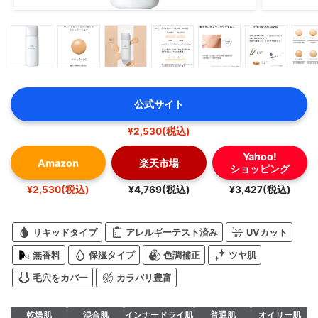
公式サイト
¥2,530(税込)
Yahoo!
Amazon
楽天市場
ショッピング
¥2,530(税込)
¥4,769(税込)
¥3,427(税込)
リキッドタイプ
アレルギーテスト済み
UVカット
無香料
保湿タイプ
色調補正
ツヤ肌
毛穴をカバー
カラバリ豊富
乾燥肌
混合肌
インナードライ肌
普通肌
オイリー肌