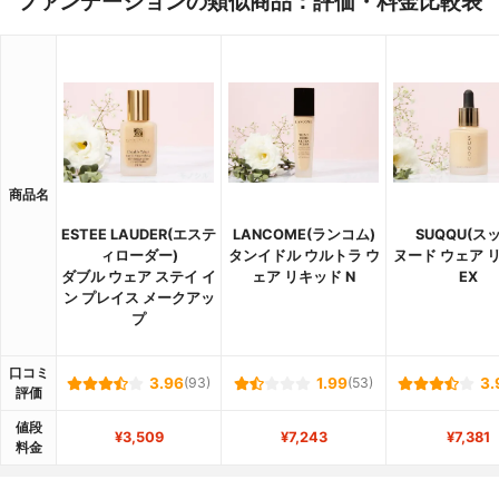
ファンデーションの類似商品：評価・料金比較表
商品名
ESTEE LAUDER(エステ
LANCOME(ランコム)
SUQQU(ス
ィローダー)
タンイドル ウルトラ ウ
ヌード ウェア 
ダブル ウェア ステイ イ
ェア リキッド N
EX
ン プレイス メークアッ
プ
口コミ
3.96
(93)
1.99
(53)
3.
評価
値段
¥3,509
¥7,243
¥7,381
料金