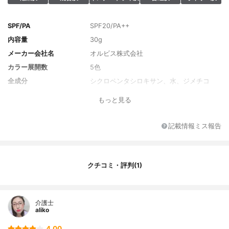
SPF/PA
SPF20/PA++
内容量
30g
メーカー会社名
オルビス株式会社
カラー展開数
5色
全成分
シクロペンタシロキサン、水、ジメチコ
ン、ジフェニルシロキシフェニルトリメチ
もっと見る
コン、ＢＧ、メトキシケイヒ酸エチルヘキ
シル、タルク、ＰＥＧ－９ポリジメチルシ
ロキシエチルジメチコン、イソノナン酸イ
記載情報ミス報告
ソノニル、グリセリン、ジステアルジモニ
ウムヘクトライト、ローヤルゼリーエキ
ス、ローズマリー葉エキス、ワイルドタイ
ムエキス、トリメトキシシリルジメチコ
クチコミ・評判(1)
ン、シリカ、（アクリレーツ／ジメチコ
ン）コポリマー、マイカ、アルミナ、ポリ
グリセリル－３ポリジメチルシロキシエチ
ルジメチコン、（ジメチコン／（ＰＥＧ－
介護士
１０／１５））クロスポリマー、メチコ
aliko
ン、トリメチルシロキシケイ酸、ステアリ
ン酸スクロース、パルミチン酸スクロー
4.00