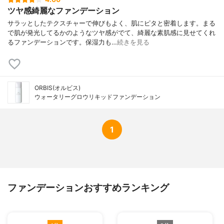
ス、ステアロイルグルタミン酸２Ｎａ、ミ
ツヤ感綺麗なファンデーション
リスチン酸、ハイドロゲンジメチコン、含
サラッとしたテクスチャーで伸びもよく、肌にピタと密着します。まる
水シリカ、硫酸Ｍｇ、水酸化Ａｌ、フェノ
で肌が発光してるかのようなツヤ感がでて、綺麗な素肌感に見せてくれ
キシエタノール、メチルパラベン、＋／
るファンデーションです。保湿力も…
続きを見る
－：酸化チタン、酸化鉄
ORBIS(オルビス)
ウォータリーグロウリキッドファンデーション
1
ファンデーションおすすめランキング