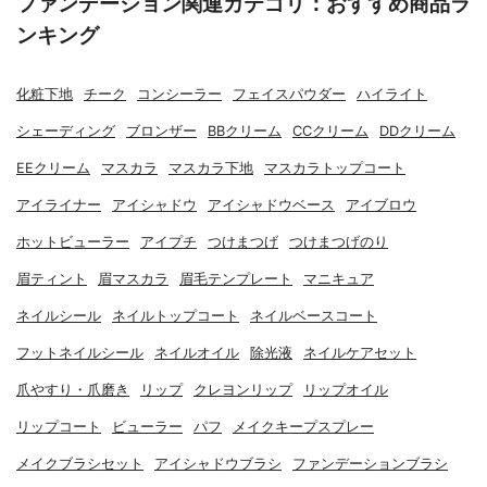
ファンデーション関連カテゴリ：おすすめ商品ラ
ンキング
化粧下地
チーク
コンシーラー
フェイスパウダー
ハイライト
シェーディング
ブロンザー
BBクリーム
CCクリーム
DDクリーム
EEクリーム
マスカラ
マスカラ下地
マスカラトップコート
アイライナー
アイシャドウ
アイシャドウベース
アイブロウ
ホットビューラー
アイプチ
つけまつげ
つけまつげのり
眉ティント
眉マスカラ
眉毛テンプレート
マニキュア
ネイルシール
ネイルトップコート
ネイルベースコート
フットネイルシール
ネイルオイル
除光液
ネイルケアセット
爪やすり・爪磨き
リップ
クレヨンリップ
リップオイル
リップコート
ビューラー
パフ
メイクキープスプレー
メイクブラシセット
アイシャドウブラシ
ファンデーションブラシ