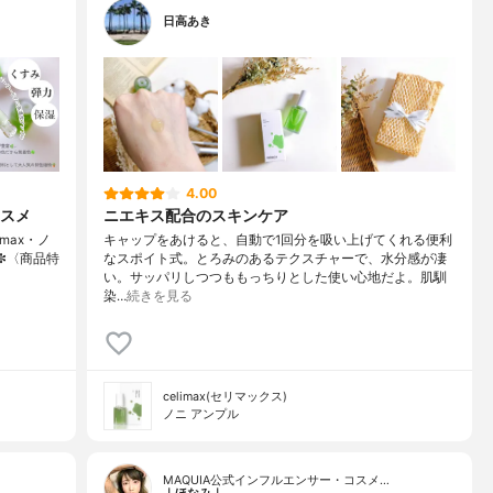
日高あき
4.00
スメ
ニエキス配合のスキンケア
imax・ノ
キャップをあけると、自動で1回分を吸い上げてくれる便利
••✼〈商品特
なスポイト式。とろみのあるテクスチャーで、水分感が凄
い。サッパリしつつももっちりとした使い心地だよ。肌馴
染…
続きを見る
celimax(セリマックス)
ノニ アンプル
MAQUIA公式インフルエンサー・コスメ…