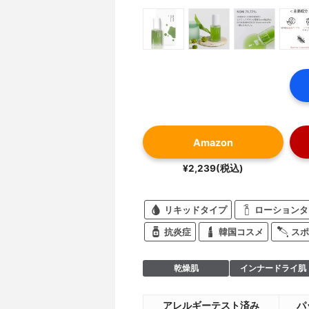
Amazon
¥2,239(税込)
リキッドタイプ
ローションタ
抗炎症
韓国コスメ
スポ
乾燥肌
インナードライ肌
アレルギーテスト済み
パ