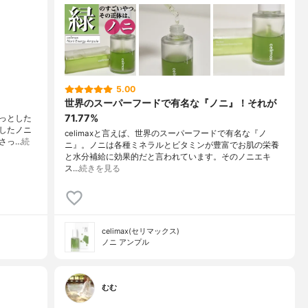
5.00
世界のスーパーフードで有名な『ノニ』！それが
71.77%
らっとした
したノニ
celimaxと言えば、世界のスーパーフードで有名な『ノ
さっ…
続
ニ』。ノニは各種ミネラルとビタミンが豊富でお肌の栄養
と水分補給に効果的だと言われています。そのノニエキ
ス…
続きを見る
celimax(セリマックス)
ノニ アンプル
むむ