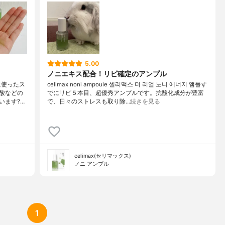
5.00
ノニエキス配合！リピ確定のアンプル
に使ったス
celimax noni ampoule 셀리맥스 더 리얼 노니 에너지 앰풀す
酸などの
でにリピ５本目、超優秀アンプルです。抗酸化成分が豊富
います?…
で、日々のストレスも取り除…
続きを見る
celimax(セリマックス)
ノニ アンプル
1