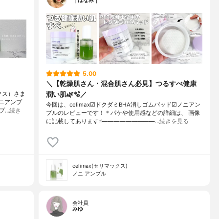
｜ほなみ｜
5.00
＼【乾燥肌さん・混合肌さん必見】つるすべ健康
潤い肌🌿🫧／
クス）さま
ニアンプ
今回は、celimax☑︎ドクダミBHA消しゴムパッド☑︎ノニアン
プ…
続き
プルのレビューです！＊パケや使用感などの詳細は、 画像
に記載してあります☝︎—————————…
続きを見る
celimax(セリマックス)
ノニ アンプル
会社員
みゆ