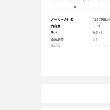
メーカー会社名
ABSORBLAB
内容量
30ml
香り
無香料
薬用成分
なし
全成分
モリンダシ
ロパンジオ
エチル、ア
シードオイ
ーツオイル
ロスマリヌ
クタ葉エキ
キス、デキ
ナトリウム、
ン酸ナトリ
アデノシン