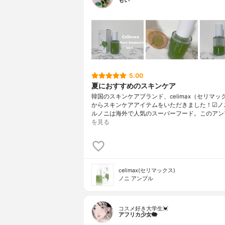
もい
5.00
夏におすすめのスキンケア
韓国のスキンケアブランド、celimax（セリマッ
からスキンケアアイテムをいただきました！☑︎ノ
ルノニは海外で人気のスーパーフード。このアン
を見る
celimax(セリマックス)
ノニ アンプル
コスメ好き大学生💓
アフリカ少女🐘