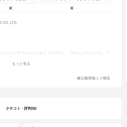
 CO.,LTD.
トリフォリアフルーツエキス（71.77％）、ブチレングリコール、プ
ール、グリセリン、1，2-ヘキサンジオール、コハク酸ジエトキシ
もっと見る
クリル酸グリセリン/アクリル酸共重合体、モリンダシトリフォリア
ル（1ppm）、セラミドNP、オレアユーロパイア（オリーブ）フル
、ブチロスパーマムパーキー（シアバター）バター、スクアラン、
記載情報ミス報告
スオフィシナリス（ローズマリー）リーフオイル、メリアアザジラ
ス、メリアアザジラクタ花エキス、テオブロマカカオ（ココア）エ
ストリン、フィトスフィンゴシン、コレステロール、ヒアルロン酸
水素化レシチン12 Pareth-9、ポリアクリロイルジメチルタウリ
ウム、カプリル酸/カプリン酸トリグリセリド、水、アラントイン、
、EDTA二ナトリウム、クロルフェネシン
クチコミ・評判(8)