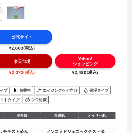
公式サイト
¥2,600(税込)
Yahoo!
楽天市場
ショッピング
¥2,070(税込)
¥2,480(税込)
イプ
無香料
エイジングケア向け
保湿タイプ
イトタイプ
シワ対策
混合肌
普通肌
オイリー肌
ッチテスト済み
ノンコメドジェニックテスト済