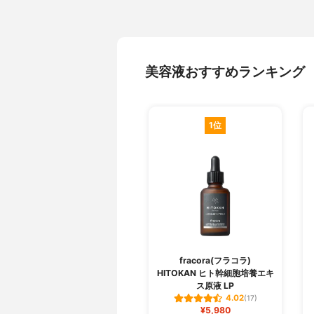
美容液おすすめランキング
1位
fracora(フラコラ)
HITOKAN ヒト幹細胞培養エキ
ス原液 LP
4.02
(17)
¥5,980