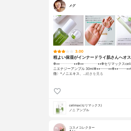
メグ
3.00
程よい保湿がインナードライ肌さんへオス
✼••┈┈┈┈••✼••┈┈┈┈••✼セリマックスcel
ニエナジーアンプル 30ml✼••┈┈┈┈••✼••┈┈┈┈
徴〉*ノニエキス、…
続きを見る
celimax(セリマックス)
ノニ アンプル
コスメコレクター