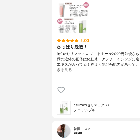
5.00
さっぱり浸透！
9位✔️セリマックス ノニトナー→2000円前後さ
緑の液体の正体は化粧水！アンチエイジングに適
エキスが入ってる！程よく水分補給力があって、
きを見る
celimax(セリマックス)
ノニ アンプル
韓国コスメ
aqua