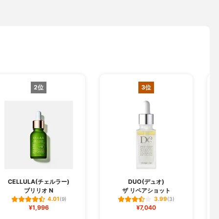
2位
3位
CELLULA(チェルラー)
DUO(デュオ)
ブリリオ N
ザ リペアショット
フ
4.01
3.99
(9)
(3)
¥1,996
¥7,040