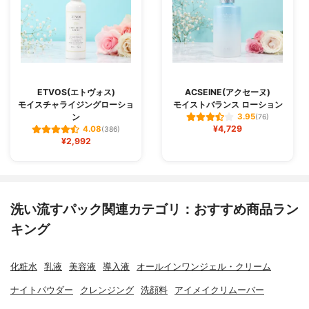
ETVOS(エトヴォス)
ACSEINE(アクセーヌ)
モイスチャライジングローショ
モイストバランス ローション
ン
3.95
(76)
¥4,729
4.08
(386)
¥2,992
洗い流すパック関連カテゴリ：おすすめ商品ラン
キング
化粧水
乳液
美容液
導入液
オールインワンジェル・クリーム
ナイトパウダー
クレンジング
洗顔料
アイメイクリムーバー