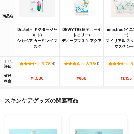
商品名
Dr.Jart+(ドクタージャ
DEWYTREE(デューイ
innisfree(
ルト)
トゥリー)
ー)
シカペア カーミング マ
ディープマスク アクア
マイリアル ス
スク
マスクシー
口コミ
3.78
(4)
3.78
(1)
3
評価
値段
¥1,080
¥866
¥1,155
料金
スキンケアグッズの関連商品