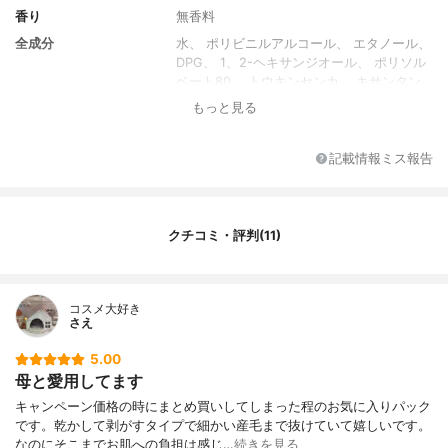
香り
無香料
全成分
水、 ポリビニルアルコール、 エタノール、
DPG、 1、2-ヘキサンジオール、 ポリソル
ベート80、 トウキンセンカ、 キサンタン
ガム、 オレンジ果皮油、 ラベンダー油、 E
もっと見る
DTA-2Na、 ジュニペルスメキシカナ油、
アミリスバルサミフェラ樹皮油、 オニサル
ビア油、 トウキンセンカ花エキス、 BG、
記載情報ミス報告
トリ(カプリル酸/カプリン酸)グリセリル、
トウキンセンカ花油、 ラベンダーエキス、
ルリジサエキス、 ヤグルマギク花エキス、
カミツレ花/葉エキス
クチコミ・評判(11)
コスメ大好き
さえ
5.00
母と愛用してます
キャンペーン価格の時にまとめ買いしてしまった程のお気に入りパック
です。乾かして剥がすタイプで細かい産毛まで抜けていて嬉しいです。
なのにそこまでお肌への負担は感じ…
続きを見る