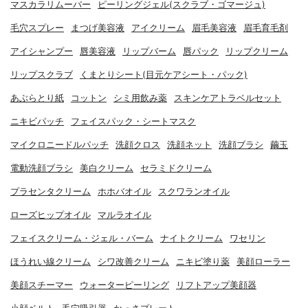
マスカラリムーバー
ピーリングジェル(スクラブ・ゴマージュ)
毛穴スプレー
まつげ美容液
アイクリーム
眉毛美容液
眉毛育毛剤
アイシャンプー
唇美容液
リップバーム
唇パック
リップクリーム
リップスクラブ
くまとりシート(目元ケアシート・パック)
あぶらとり紙
コットン
シミ用飲み薬
スキンケアトラベルセット
ニキビパッチ
フェイスパック・シートマスク
マイクロニードルパッチ
洗顔クロス
洗顔ネット
洗顔ブラシ
繭玉
電動洗顔ブラシ
美白クリーム
セラミドクリーム
プラセンタクリーム
ホホバオイル
スクワランオイル
ローズヒップオイル
マルラオイル
フェイスクリーム・ジェル・バーム
ナイトクリーム
ワセリン
ほうれい線クリーム
シワ改善クリーム
ニキビ塗り薬
美顔ローラー
美顔スチーマー
ウォーターピーリング
リフトアップ美顔器