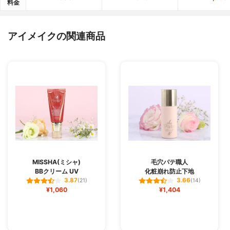
料金
アイメイクの関連商品
MISSHA(ミシャ)
毛穴パテ職人
BBクリーム UV
化粧崩れ防止下地
3.87
3.66
(21)
(14)
¥1,060
¥1,404