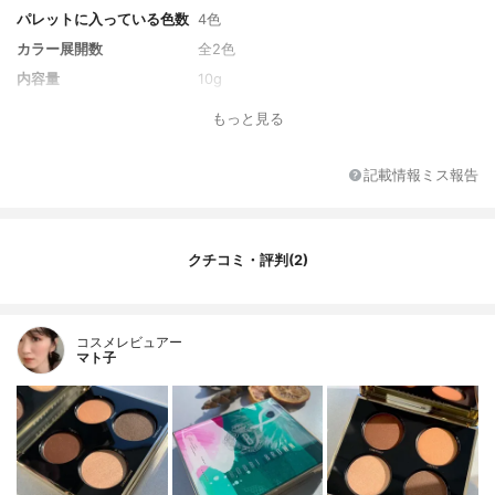
パレットに入っている色数
4色
カラー展開数
全2色
内容量
10g
もっと見る
記載情報ミス報告
クチコミ・評判(2)
コスメレビュアー
マト子