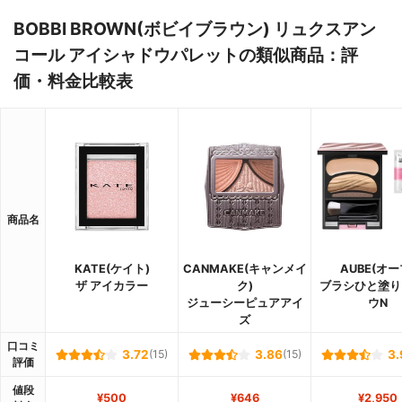
BOBBI BROWN(ボビイブラウン) リュクスアン
コール アイシャドウパレットの類似商品：評
価・料金比較表
商品名
KATE(ケイト)
CANMAKE(キャンメイ
AUBE(オー
ザ アイカラー
ク)
ブラシひと塗り
ジューシーピュアアイ
ウN
ズ
口コミ
3.72
(15)
3.86
(15)
3.
評価
値段
¥500
¥646
¥2,950