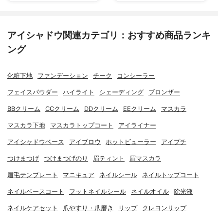
アイシャドウ関連カテゴリ：おすすめ商品ランキ
ング
化粧下地
ファンデーション
チーク
コンシーラー
フェイスパウダー
ハイライト
シェーディング
ブロンザー
BBクリーム
CCクリーム
DDクリーム
EEクリーム
マスカラ
マスカラ下地
マスカラトップコート
アイライナー
アイシャドウベース
アイブロウ
ホットビューラー
アイプチ
つけまつげ
つけまつげのり
眉ティント
眉マスカラ
眉毛テンプレート
マニキュア
ネイルシール
ネイルトップコート
ネイルベースコート
フットネイルシール
ネイルオイル
除光液
ネイルケアセット
爪やすり・爪磨き
リップ
クレヨンリップ