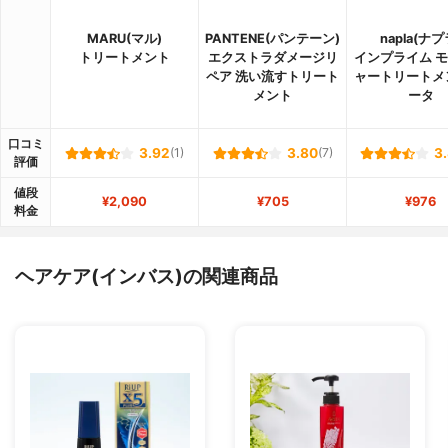
MARU(マル)
PANTENE(パンテーン)
napla(ナプ
トリートメント
エクストラダメージリ
インプライム 
ペア 洗い流すトリート
ャートリートメ
メント
ータ
口コミ
3.92
(1)
3.80
(7)
3
評価
値段
¥2,090
¥705
¥976
料金
ヘアケア(インバス)の関連商品