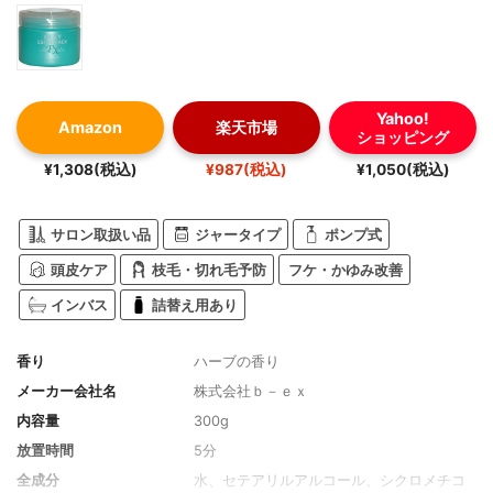
Yahoo!
Amazon
楽天市場
ショッピング
¥1,308(税込)
¥987(税込)
¥1,050(税込)
サロン取扱い品
ジャータイプ
ポンプ式
頭皮ケア
枝毛・切れ毛予防
フケ・かゆみ改善
インバス
詰替え用あり
香り
ハーブの香り
メーカー会社名
株式会社ｂ－ｅｘ
内容量
300g
放置時間
5分
全成分
水、セテアリルアルコール、シクロメチコ