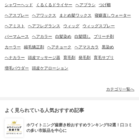
シャワーヘッド
くるくるドライヤー
ヘアブラシ
つげ櫛
ヘアスプレー
ヘアワックス
まとめ髪ワックス
寝癖直しウォーター
ヘアミスト
ヘアフレグランス
ウィッグ
ウィッグスプレー
パーマムース
ヘアカラー
白髪染め
白髪隠し
ブリーチ剤
カーラー
縮毛矯正剤
ヘアチョーク
ヘアマスカラ
黒染め
ヘナカラー
頭皮マッサージ器
育毛剤
発毛剤
育毛サプリ
増毛パウダー
頭皮ケアローション
カテゴリ一覧へ
よく見られている人気おすすめ記事
ホワイトニング歯磨き粉おすすめランキング52選！口コミ
の多い市販品を中心に