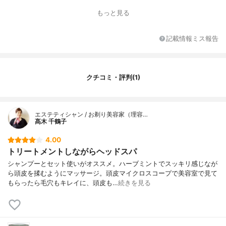
ン、ベヘントリモニウムクロリド、ジメチ
もっと見る
コン、スクワラン、ステアリン酸グリセリ
ル、ラナクラクレイ、海塩、加水分解シル
ク、トコフェロール、ピーナッツ油、パル
記載情報ミス報告
ミチン酸レチノール、パンテノール、ロー
ズマリーエキス、セージエキス、セイヨウ
ノコギリソウエキス、スギナエキス、ミツ
ガシワエキス、シラカバ樹皮エキス、イラ
クチコミ・評判(1)
クサ葉エキス、フキタンポポエキス、ジア
ルキル(C12−18)ジモニウムクロリド、PPG
−9ジグリセリル、イソプロパノール、ヒド
ロキシプロピルセルロース、エチルセルロ
エステティシャン / お剃り美容家（理容…
ース、PG、BG、(酸化鉄／酸化チタン)焼結
髙木 千鶴子
物、酸化鉄、ポリエチレン、メチルパラペ
ン、プロピルパラベン、香料
4.00
トリートメントしながらヘッドスパ
シャンプーとセット使いがオススメ。ハーブミントでスッキリ感じなが
ら頭皮を揉むようにマッサージ。頭皮マイクロスコープで美容室で見て
もらったら毛穴もキレイに、頭皮も…
続きを見る