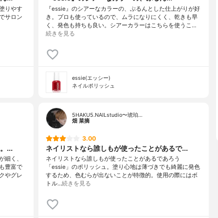
塗りやす
『essie』のシアーなカラーの、ぷるんとした仕上がりが好
でサロン
き。プロも使っているので、ムラになりにくく、乾きも早
く、発色も持ちも良い。シアーカラーはこちらを使うこ…
続きを見る
essie(エッシー)
ネイルポリッシュ
5HAKU5.NAILstudio〜琥珀…
畑 菜摘
3.00
...
ネイリストなら誰しもが使ったことがあるで...
が細く、
ネイリストなら誰しもが使ったことがあるであろう
も豊富で
「essie」のポリッシュ。塗り心地は薄づきでも綺麗に発色
クやグレ
するため、色むらが出ないことが特徴的。使用の際にはボ
トル…
続きを見る