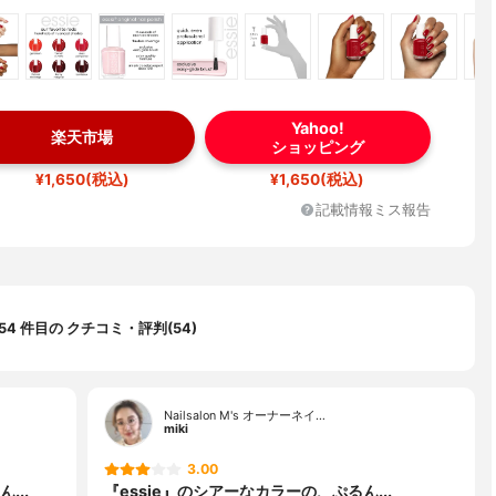
Yahoo!
楽天市場
ショッピング
¥1,650(税込)
¥1,650(税込)
記載情報ミス報告
54 件目の クチコミ・評判(54)
Nailsalon M's オーナーネイ…
miki
3.00
...
『essie』のシアーなカラーの、ぷるん...