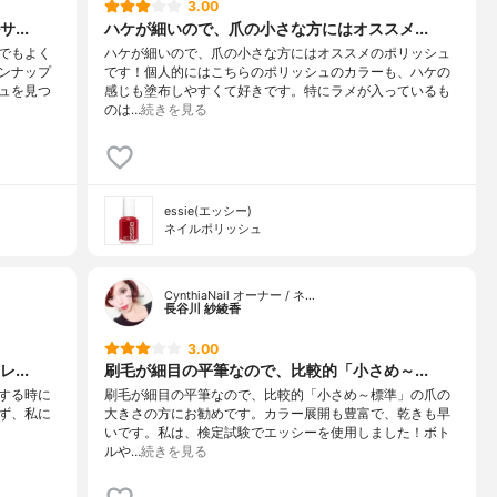
3.00
...
ハケが細いので、爪の小さな方にはオススメ...
でもよく
ハケが細いので、爪の小さな方にはオススメのポリッシュ
ンナップ
です！個人的にはこちらのポリッシュのカラーも、ハケの
ュを見つ
感じも塗布しやすくて好きです。特にラメが入っているも
のは…
続きを見る
essie(エッシー)
ネイルポリッシュ
CynthiaNail オーナー / ネ…
長谷川 紗綾香
3.00
...
刷毛が細目の平筆なので、比較的「小さめ～...
する時に
刷毛が細目の平筆なので、比較的「小さめ～標準」の爪の
ず、私に
大きさの方にお勧めです。カラー展開も豊富で、乾きも早
いです。私は、検定試験でエッシーを使用しました！ボト
ルや…
続きを見る