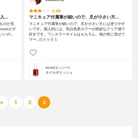
3.00
...
マニキュア付属筆が細いので、爪が小さい方...
ものが見
マニキュア付属筆が細いので、爪が小さい方には塗りやす
sieがダ
いです。個人的には、乳白色系カラーが絶妙なクリア感で
いいの…
好きです。ワンカラーネイルはもちろん、他の色に混ぜて
マー…
続きを見る
essie(エッシー)
ネイルポリッシュ
«
1
2
3