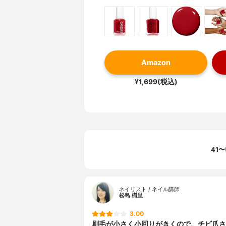
Amazon
¥1,699(税込)
41〜
ネイリスト / ネイル講師
松島 樹里
3.00
刷毛が小さく小回りがきくので、チビ爪さん