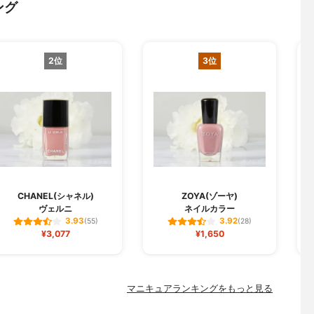
ング
2位
3位
CHANEL(シャネル)
ZOYA(ゾーヤ)
ヴェルニ
ネイルカラー
3.93
3.92
(55)
(28)
¥3,077
¥1,650
マニキュアランキングをもっと見る