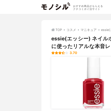
おすすめ商品がもらえる
クチコミポイ活サイト
TOP
コスメ
マニキュア
ess
essie(エッシー) 
に使ったリアルな本音レ
3.70