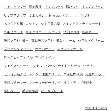
アイシャンプー
唇美容液
リップバーム
唇パック
リップクリーム
リップスクラブ
くまとりシート(目元ケアシート・パック)
あぶらとり紙
コットン
シミ用飲み薬
スキンケアトラベルセット
ニキビパッチ
マイクロニードルパッチ
洗顔クロス
洗顔ネット
洗顔ブラシ
繭玉
電動洗顔ブラシ
美白クリーム
セラミドクリーム
プラセンタクリーム
ホホバオイル
スクワランオイル
ローズヒップオイル
マルラオイル
フェイスクリーム・ジェル・バーム
ナイトクリーム
ワセリン
ほうれい線クリーム
シワ改善クリーム
ニキビ塗り薬
美顔ローラー
美顔スチーマー
ウォーターピーリング
リフトアップ美顔器
小顔ベルト
毛穴吸引器
かっさプレート
カテゴリ一覧へ