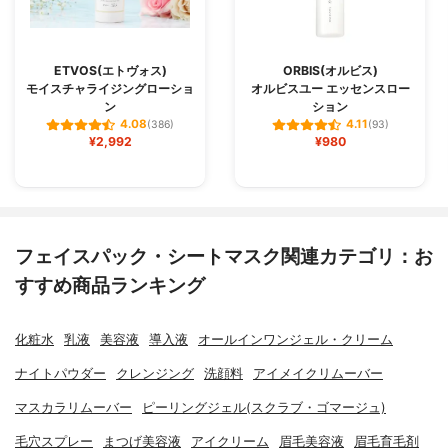
ETVOS(エトヴォス)
ORBIS(オルビス)
モイスチャライジングローショ
オルビスユー エッセンスロー
ン
ション
4.08
4.11
(386)
(93)
¥2,992
¥980
フェイスパック・シートマスク関連カテゴリ：お
すすめ商品ランキング
化粧水
乳液
美容液
導入液
オールインワンジェル・クリーム
ナイトパウダー
クレンジング
洗顔料
アイメイクリムーバー
マスカラリムーバー
ピーリングジェル(スクラブ・ゴマージュ)
毛穴スプレー
まつげ美容液
アイクリーム
眉毛美容液
眉毛育毛剤