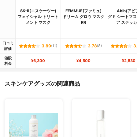
SK-II(エスケーツー)
FEMMUE(ファミュ)
Abib(アビ
フェイシャル トリート
ドリーム グロウ マスク
グミ シートマス
メント マスク
RR
ア ステッ
口コミ
3.89
(11)
3.78
(8)
3
評価
値段
¥6,300
¥4,500
¥2,530
料金
スキンケアグッズの関連商品