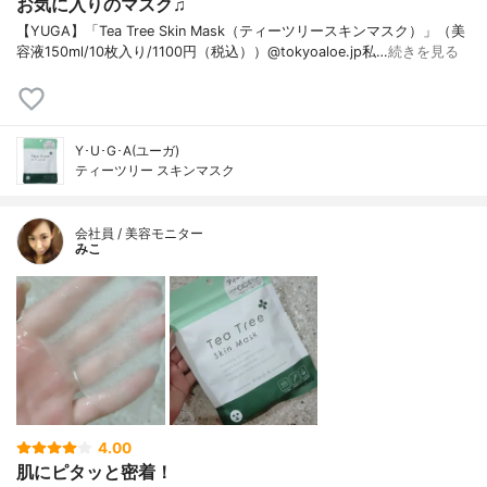
お気に入りのマスク♫
【YUGA】「Tea Tree Skin Mask（ティーツリースキンマスク）」（美
容液150ml/10枚入り/1100円（税込））@tokyoaloe.jp私…
続きを見る
Y･U･G･A(ユーガ)
ティーツリー スキンマスク
会社員 / 美容モニター
みこ
4.00
肌にピタッと密着！