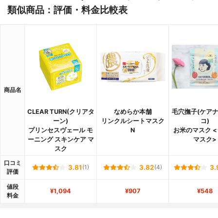
類似商品：評価・料金比較表
商品名
CLEAR TURN(クリアタ
なめらか本舗
毛穴撫子(ケア
ーン)
リンクルシートマスク
コ)
プリンセスヴェール モ
N
お米のマスク 
ーニング スキンケア マ
マスク>
スク
口コミ
3.81
(1)
3.82
(4)
3.
評価
値段
¥1,094
¥907
¥548
料金