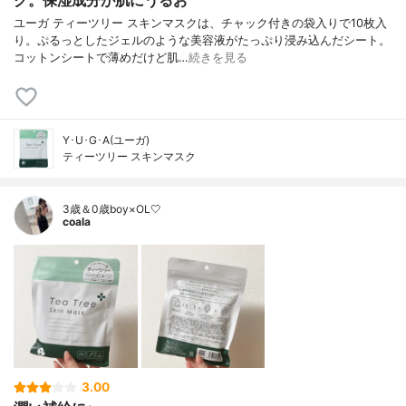
ク。保湿成分が肌にうるお
ユーガ ティーツリー スキンマスクは、チャック付きの袋入りで10枚入
り。ぷるっとしたジェルのような美容液がたっぷり浸み込んだシート。
コットンシートで薄めだけど肌…
続きを見る
Y･U･G･A(ユーガ)
ティーツリー スキンマスク
3歳＆0歳boy×OL🤍
coala
3.00