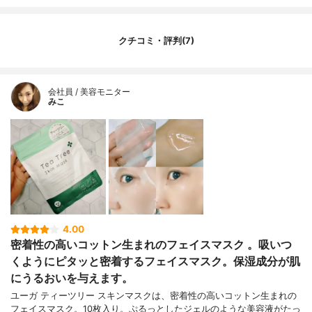
内容量
1枚
香り
ティーツリー精油の香り
クチコミ・評判(7)
製造国
日本
内容量のバリエーション
なし
会社員 / 美容モニター
みこ
4.00
密着性の高いコットン生まれのフェイスマスク 。吸いつ
くようにピタッと密着するフェイスマスク。保湿成分が肌
にうるおいを与えます。
ユーガ ティーツリー スキンマスクは、密着性の高いコットン生まれの
フェイスマスク。10枚入り。ぷるっとしたジェルのような美容液がたっ