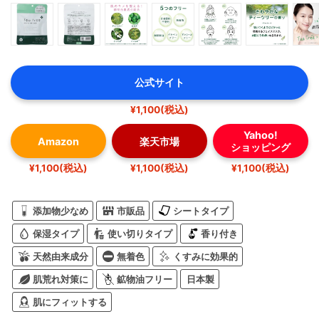
公式サイト
¥1,100(税込)
Yahoo!
Amazon
楽天市場
ショッピング
¥1,100(税込)
¥1,100(税込)
¥1,100(税込)
添加物少なめ
市販品
シートタイプ
保湿タイプ
使い切りタイプ
香り付き
天然由来成分
無着色
くすみに効果的
肌荒れ対策に
鉱物油フリー
日本製
肌にフィットする