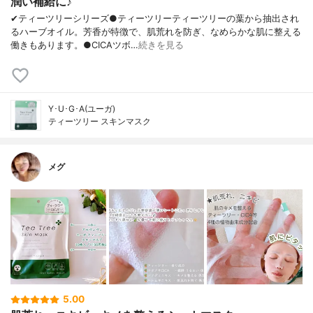
潤い補給に♪
✔︎ティーツリーシリーズ●ティーツリーティーツリーの葉から抽出され
るハーブオイル。芳香が特徴で、肌荒れを防ぎ、なめらかな肌に整える
働きもあります。●CICAツボ…
続きを見る
Y･U･G･A(ユーガ)
ティーツリー スキンマスク
メグ
5.00