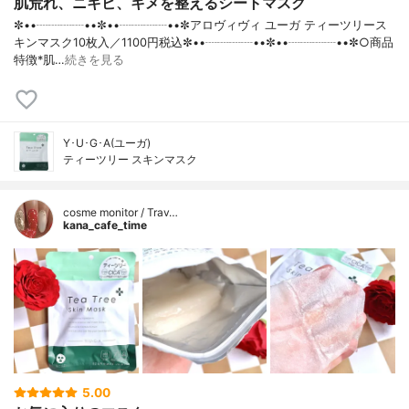
肌荒れ、ニキビ、キメを整えるシートマスク
✼••┈┈┈┈••✼••┈┈┈┈••✼アロヴィヴィ ユーガ ティーツリース
キンマスク10枚入／1100円税込✼••┈┈┈┈••✼••┈┈┈┈••✼○商品
特徴*肌…
続きを見る
Y･U･G･A(ユーガ)
ティーツリー スキンマスク
cosme monitor / Trav…
kana_cafe_time
5.00