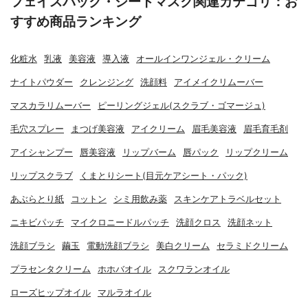
フェイスパック・シートマスク関連カテゴリ：お
すすめ商品ランキング
化粧水
乳液
美容液
導入液
オールインワンジェル・クリーム
ナイトパウダー
クレンジング
洗顔料
アイメイクリムーバー
マスカラリムーバー
ピーリングジェル(スクラブ・ゴマージュ)
毛穴スプレー
まつげ美容液
アイクリーム
眉毛美容液
眉毛育毛剤
アイシャンプー
唇美容液
リップバーム
唇パック
リップクリーム
リップスクラブ
くまとりシート(目元ケアシート・パック)
あぶらとり紙
コットン
シミ用飲み薬
スキンケアトラベルセット
ニキビパッチ
マイクロニードルパッチ
洗顔クロス
洗顔ネット
洗顔ブラシ
繭玉
電動洗顔ブラシ
美白クリーム
セラミドクリーム
プラセンタクリーム
ホホバオイル
スクワランオイル
ローズヒップオイル
マルラオイル