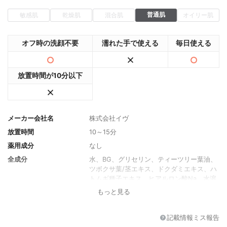
普通肌
敏感肌
乾燥肌
混合肌
オイリー肌
オフ時の洗顔不要
濡れた手で使える
毎日使える
放置時間が10分以下
メーカー会社名
株式会社イヴ
放置時間
10～15分
薬用成分
なし
全成分
水、BG、グリセリン、ティーツリー葉油、
ツボクサ葉/茎エキス、ドクダミエキス、ハ
トムギ種子エキス、ヒアルロン酸Na、水溶
性コラーゲン、セラミドNP、プラセンタエ
もっと見る
キス、アルブチン、PEG-75、PEG-60水添
ヒマシ油、カルボマー、キサンタンガム、E
DTA-2Na、水酸化Ｋ、フェノキシエタノー
記載情報ミス報告
ル