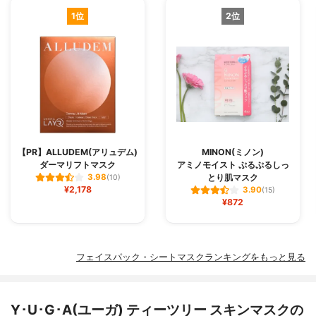
1位
2位
【PR】ALLUDEM(アリュデム)
MINON(ミノン)
ダーマリフトマスク
アミノモイスト ぷるぷるしっ
とり肌マスク
3.98
(10)
¥2,178
3.90
(15)
¥872
フェイスパック・シートマスクランキングをもっと見る
Y･U･G･A(ユーガ) ティーツリー スキンマスクの