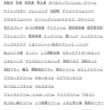
化粧水
乳液
美容液
導入液
オールインワンジェル・クリーム
ナイトパウダー
クレンジング
洗顔料
アイメイクリムーバー
マスカラリムーバー
ピーリングジェル(スクラブ・ゴマージュ)
毛穴スプレー
まつげ美容液
アイクリーム
眉毛美容液
眉毛育毛剤
アイシャンプー
唇美容液
リップバーム
唇パック
リップクリーム
リップスクラブ
くまとりシート(目元ケアシート・パック)
あぶらとり紙
コットン
シミ用飲み薬
スキンケアトラベルセット
ニキビパッチ
マイクロニードルパッチ
洗顔クロス
洗顔ネット
洗顔ブラシ
繭玉
電動洗顔ブラシ
美白クリーム
セラミドクリーム
プラセンタクリーム
ホホバオイル
スクワランオイル
ローズヒップオイル
マルラオイル
フェイスクリーム・ジェル・バーム
ナイトクリーム
ワセリン
ほうれい線クリーム
シワ改善クリーム
ニキビ塗り薬
美顔ローラー