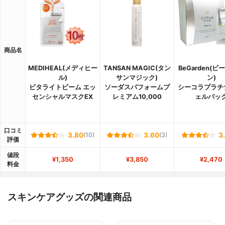
商品名
MEDIHEAL(メディヒー
TANSAN MAGIC(タン
BeGarden(
ル)
サンマジック)
ン)
ビタライトビーム エッ
ソーダスパフォームプ
シーコラプラチ
センシャルマスクEX
レミアム10,000
ェルパッ
口コミ
3.80
(10)
3.60
(3)
3
評価
値段
¥1,350
¥3,850
¥2,470
料金
スキンケアグッズの関連商品