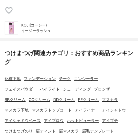
KOJI(コージー)
イージーラッシュ
つけまつげ関連カテゴリ：おすすめ商品ランキン
グ
化粧下地
ファンデーション
チーク
コンシーラー
フェイスパウダー
ハイライト
シェーディング
ブロンザー
BBクリーム
CCクリーム
DDクリーム
EEクリーム
マスカラ
マスカラ下地
マスカラトップコート
アイライナー
アイシャドウ
アイシャドウベース
アイブロウ
ホットビューラー
アイプチ
つけまつげのり
眉ティント
眉マスカラ
眉毛テンプレート