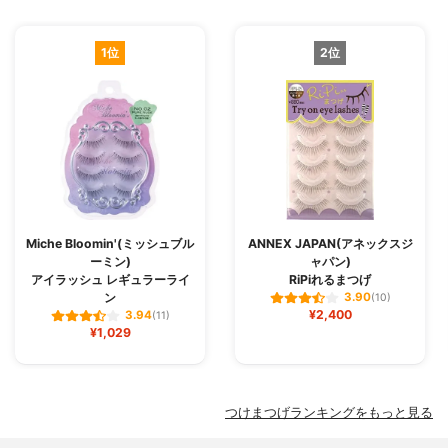
1位
2位
Miche Bloomin'(ミッシュブル
ANNEX JAPAN(アネックスジ
ーミン)
ャパン)
アイラッシュ レギュラーライ
RiPiれるまつげ
ン
3.90
(10)
¥2,400
3.94
(11)
¥1,029
つけまつげランキングをもっと見る