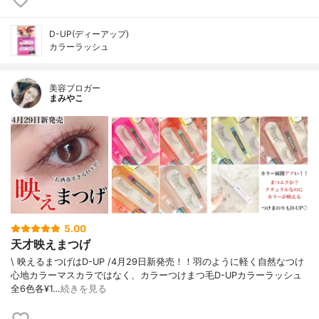
D-UP(ディーアップ)
カラーラッシュ
美容ブロガー
まみやこ
5.00
天才映えまつげ
\ 映えるまつげはD-UP /⁡4月29日新発売！！⁡羽のように軽く自然なつけ
心地カラーマスカラではなく、カラーつけまつ毛⁡⁡D-UPカラーラッシュ
全6色各¥1…
続きを見る