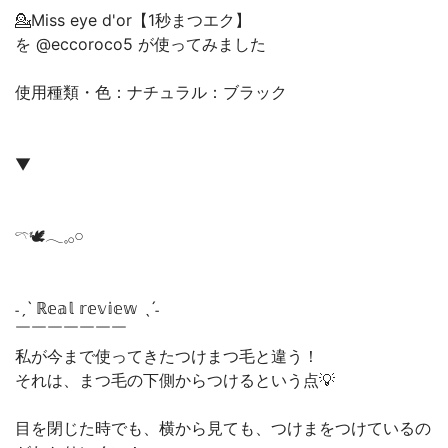
💁Miss eye d'or【1秒まつエク】
を @eccoroco5 が使ってみました
使用種類・色：ナチュラル：ブラック
▼
𓍼🕊️𓂃𓈒𓂂𓏸
˗ˏˋ ℝ𝕖𝕒𝕝 𝕣𝕖𝕧𝕚𝕖𝕨 ˎˊ˗
￣￣￣￣￣￣￣
私が今まで使ってきたつけまつ毛と違う！
それは、まつ毛の下側からつけるという点💡
目を閉じた時でも、横から見ても、つけまをつけているの