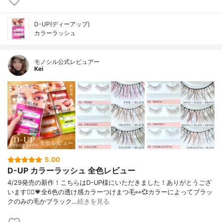
D-UP(ディーアップ)
カラーラッシュ
モノシル公式レビュアー
Kei
5.00
D-UP カラーラッシュ 全色レビュー
4/29発売の新作！こちらはD-UP様にいただきました！ありがとうござ
います🙇‍♀️💗全6色の透け感カラーつけまつ毛👀💞カラーによってブラッ
クのみの毛かブラック…
続きを見る