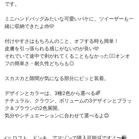
です。
ミニハンドバッグみたいな可愛いパケに、ツイーザーも一
緒に収納できたよ👜🩷
付けやすさはもちろんのこと、オフする時も簡単！
皮膚を引っ張られる感じがないのが良い🩷
それでいて途中で剥がれてくることもなかった🙆‍♀️オンオ
フの簡単さ・耐久性どちらも◎
スカスカと隙間が気になる部分にピッと装着。
デザインとカラーは、3種2色から選べる🌈
ナチュラル、クラウン、ボリュームの3デザインとブラッ
ク＆ブラウンの2色展開。
気分やシチュエーションに合わせて選べるよ😊
👉 ロフト、ドンキ、アマゾンで購入可能🛒ですよ〜🛍️