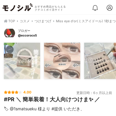
おすすめ商品がもらえる
クチコミポイ活サイト
TOP
コスメ
つけまつげ
Miss eye d'or(ミスアイドール) 1秒ま
ブロガー
@eccoroco5
4.00
更新日時：6ヶ月以上前
#PR ＼ 簡単装着！大人向けつけま✨ ／ ⁡
🏷️ @1smatsueku 様より #提供 いただき、