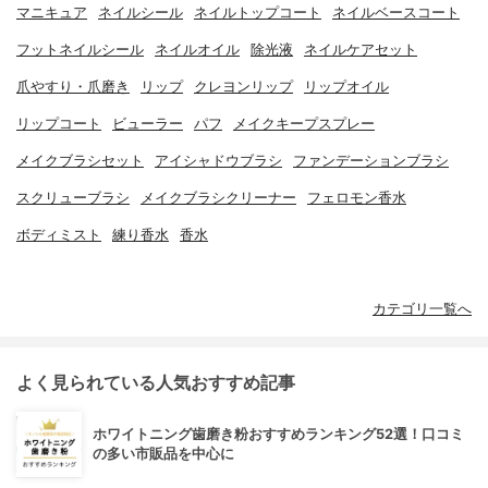
マニキュア
ネイルシール
ネイルトップコート
ネイルベースコート
フットネイルシール
ネイルオイル
除光液
ネイルケアセット
爪やすり・爪磨き
リップ
クレヨンリップ
リップオイル
リップコート
ビューラー
パフ
メイクキープスプレー
メイクブラシセット
アイシャドウブラシ
ファンデーションブラシ
スクリューブラシ
メイクブラシクリーナー
フェロモン香水
ボディミスト
練り香水
香水
カテゴリ一覧へ
よく見られている人気おすすめ記事
ホワイトニング歯磨き粉おすすめランキング52選！口コミ
の多い市販品を中心に