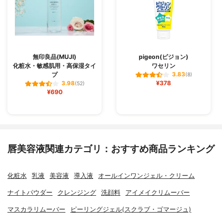
無印良品(MUJI)
pigeon(ピジョン)
化粧水・敏感肌用・高保湿タイ
ワセリン
プ
3.83
(8)
¥378
3.98
(52)
¥690
唇美容液関連カテゴリ：おすすめ商品ランキング
化粧水
乳液
美容液
導入液
オールインワンジェル・クリーム
ナイトパウダー
クレンジング
洗顔料
アイメイクリムーバー
マスカラリムーバー
ピーリングジェル(スクラブ・ゴマージュ)