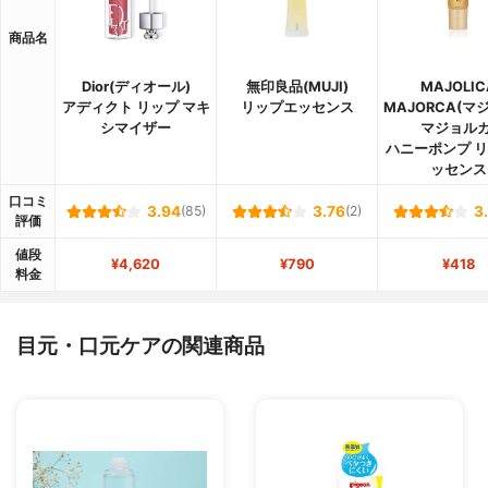
商品名
Dior(ディオール)
無印良品(MUJI)
MAJOLIC
アディクト リップ マキ
リップエッセンス
MAJORCA(マ
シマイザー
マジョルカ
ハニーポンプ 
ッセンス
口コミ
3.94
(85)
3.76
(2)
3
評価
値段
¥4,620
¥790
¥418
料金
目元・口元ケアの関連商品