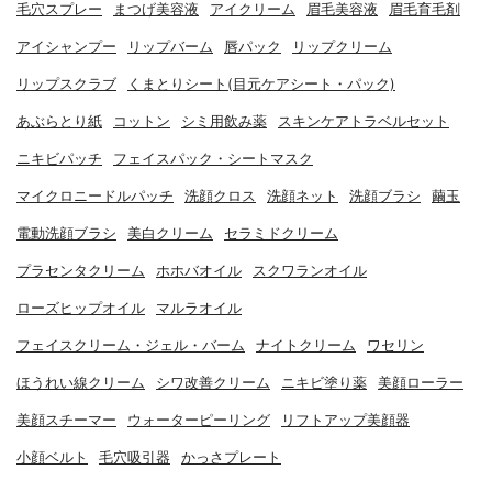
毛穴スプレー
まつげ美容液
アイクリーム
眉毛美容液
眉毛育毛剤
アイシャンプー
リップバーム
唇パック
リップクリーム
リップスクラブ
くまとりシート(目元ケアシート・パック)
あぶらとり紙
コットン
シミ用飲み薬
スキンケアトラベルセット
ニキビパッチ
フェイスパック・シートマスク
マイクロニードルパッチ
洗顔クロス
洗顔ネット
洗顔ブラシ
繭玉
電動洗顔ブラシ
美白クリーム
セラミドクリーム
プラセンタクリーム
ホホバオイル
スクワランオイル
ローズヒップオイル
マルラオイル
フェイスクリーム・ジェル・バーム
ナイトクリーム
ワセリン
ほうれい線クリーム
シワ改善クリーム
ニキビ塗り薬
美顔ローラー
美顔スチーマー
ウォーターピーリング
リフトアップ美顔器
小顔ベルト
毛穴吸引器
かっさプレート