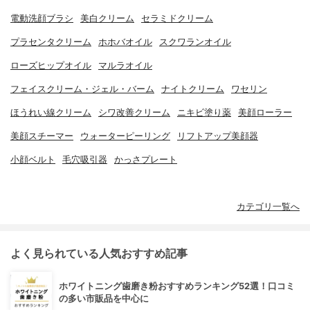
電動洗顔ブラシ
美白クリーム
セラミドクリーム
プラセンタクリーム
ホホバオイル
スクワランオイル
ローズヒップオイル
マルラオイル
フェイスクリーム・ジェル・バーム
ナイトクリーム
ワセリン
ほうれい線クリーム
シワ改善クリーム
ニキビ塗り薬
美顔ローラー
美顔スチーマー
ウォーターピーリング
リフトアップ美顔器
小顔ベルト
毛穴吸引器
かっさプレート
カテゴリ一覧へ
よく見られている人気おすすめ記事
ホワイトニング歯磨き粉おすすめランキング52選！口コミ
の多い市販品を中心に