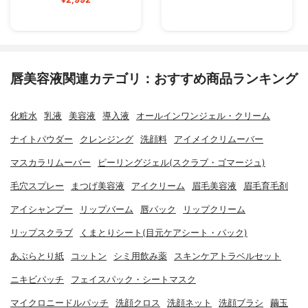
唇美容液関連カテゴリ：おすすめ商品ランキング
化粧水
乳液
美容液
導入液
オールインワンジェル・クリーム
ナイトパウダー
クレンジング
洗顔料
アイメイクリムーバー
マスカラリムーバー
ピーリングジェル(スクラブ・ゴマージュ)
毛穴スプレー
まつげ美容液
アイクリーム
眉毛美容液
眉毛育毛剤
アイシャンプー
リップバーム
唇パック
リップクリーム
リップスクラブ
くまとりシート(目元ケアシート・パック)
あぶらとり紙
コットン
シミ用飲み薬
スキンケアトラベルセット
ニキビパッチ
フェイスパック・シートマスク
マイクロニードルパッチ
洗顔クロス
洗顔ネット
洗顔ブラシ
繭玉