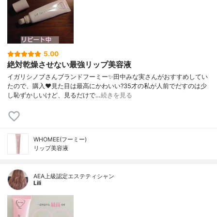
5.00
絶対乾燥させない最強リップ美容液
イガリシノブさんブランドフーミー✨田中みな実さんがおすすめしてい
たので、購入♥️見た目は最高にかわいい?35才の私が人前でだすのは少
し恥ずかしいけど、見るだけで…
続きを見る
WHOMEE(フーミー)
リップ美容液
AEA上級認定エステティシャン
Lili