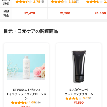
3.75
(5)
3.60
(1)
3
評価
値段
¥2,420
¥1,980
¥4,400
料金
目元・口元ケアの関連商品
ETVOS(エトヴォス)
B.A(ビーエー)
モイスチャライジングローショ
クレンジングクリーム
ン
3.82
(2)
¥7,590
4.08
(386)
¥2,992