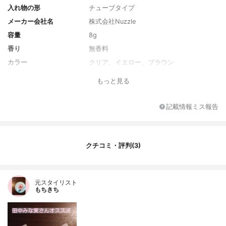
入れ物の形
チューブタイプ
メーカー会社名
株式会社Nuzzle
容量
8g
香り
無香料
カラー
クリア、イエロー、ブラウン
全成分
ワセリン、水添ポリイソブテン、グリセリ
もっと見る
ン、脂肪酸（Ｃ１０−３０）（コレステロー
ル／ラノステロール）エステルズ、（イソ
ステアリン酸ポリグリセリル−２／ダイマー
記載情報ミス報告
ジリノール酸）コポリマー、ハチミツ、グ
リチルリチン酸２Ｋ、オリーブ果実油、プ
ラセンタ脂質、テトラヘキシルデカン酸ア
スコルビル、アンズ核油、アボカド油、カ
クチコミ・評判(3)
ニナバラ果実油、ヒマワリ種子油、ナット
ウガム、セレブロシド、ヒアルロン酸Ｎ
ａ、異性化糖、トコフェロール、（ベヘン
酸／エイコサン二酸）グリセリル、キサン
元スタイリスト
もちきち
タンガム、クエン酸、クエン酸Ｎａ、水、
ＢＧ、フェノキシエタノール