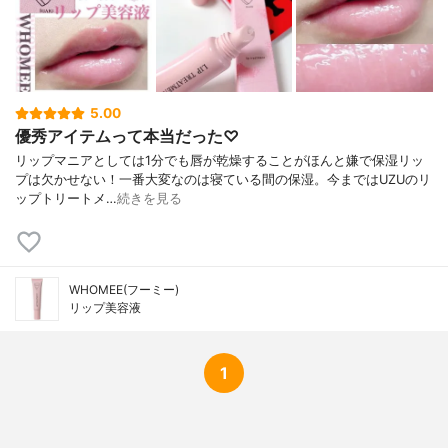
5.00
優秀アイテムって本当だった♡
リップマニアとしては1分でも唇が乾燥することがほんと嫌で保湿リッ
プは欠かせない！一番大変なのは寝ている間の保湿。今まではUZUのリ
ップトリートメ…
続きを見る
WHOMEE(フーミー)
リップ美容液
1