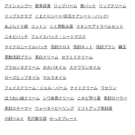
アイシャンプー
唇美容液
リップバーム
唇パック
リップクリーム
リップスクラブ
くまとりシート(目元ケアシート・パック)
あぶらとり紙
コットン
シミ用飲み薬
スキンケアトラベルセット
ニキビパッチ
フェイスパック・シートマスク
マイクロニードルパッチ
洗顔クロス
洗顔ネット
洗顔ブラシ
繭玉
電動洗顔ブラシ
美白クリーム
セラミドクリーム
プラセンタクリーム
ホホバオイル
スクワランオイル
ローズヒップオイル
マルラオイル
フェイスクリーム・ジェル・バーム
ナイトクリーム
ワセリン
ほうれい線クリーム
シワ改善クリーム
ニキビ塗り薬
美顔ローラー
美顔スチーマー
ウォーターピーリング
リフトアップ美顔器
小顔ベルト
毛穴吸引器
かっさプレート