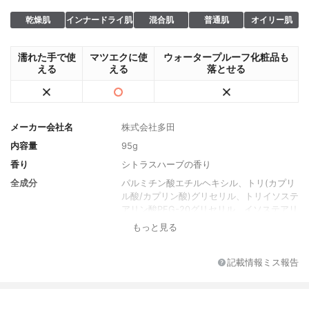
乾燥肌
インナードライ肌
混合肌
普通肌
オイリー肌
濡れた手で使
マツエクに使
ウォータープルーフ化粧品も
える
える
落とせる
メーカー会社名
株式会社多田
内容量
95g
香り
シトラスハーブの香り
全成分
パルミチン酸エチルヘキシル、トリ(カプリ
ル酸/カプリン酸)グリセリル、トリイソステ
アリン酸PEG-20グリセリル、イソステアリ
ン酸PEG-6グリセリル、合成ワックス、ホ
もっと見る
ノライト、ベントナイト、炭、パルミチン
酸アスコルビルリン酸3Na、温泉水、酢、
セラミドNP、セラミドAP、セラミドEOP、
記載情報ミス報告
加水分解コラーゲン、水溶性コラーゲン、
シア脂、プロテアーゼ、リパーゼ、スクワ
ラン、ビルベリー葉エキス、ザクロ果実エ