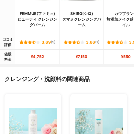
FEMMUE(ファミュ)
SHIRO(シロ)
カウブラン
ビューティ クレンジン
タマヌクレンジングバ
無添加メイク落
グバーム
ーム
イル
口コミ
3.69
(5)
3.66
(1)
3.
評価
値段
¥4,752
¥7,150
¥550
料金
クレンジング・洗顔料の関連商品