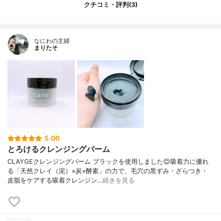
キス、カミツレ花エキス、ユズ果実エキ
クチコミ・評判(3)
ス、リンゴ果実エキス、ウルチカジオイカ
エキス、ゼニアオイ花エキス、ハマメリス
葉エキス、カンゾウ根エキス、乳酸桿菌/セ
なにわの主婦
イヨウナシ果汁発酵液、アルガニアスピノ
まりたそ
サ核油、ポリヒドロキシステアリン酸、ヒ
アルロン酸ヒドロキシプロピルトリモニウ
ム、パパイン、BG、水、ラウロイルグルタ
ミン酸ジ(フィトステリル/オクチルドデシ
ル)、キサンタンガム、安息香酸Na、ソルビ
ン酸K、フェノキシエタノール、フィトスフ
ィンゴシン、コレステロール、ラウロイル
ラクチレートNa、カルボマー、マルトデキ
ストリン、グリセリン、トコフェロール、
香料
5.00
とろけるクレンジングバーム
CLAYGEクレンジングバーム ブラックを使用しました😊吸着力に優れ
る「天然クレイ（泥）×炭×酵素」の力で、毛穴の黒ずみ・ざらつき・
皮脂をケアする吸着クレンジン…
続きを見る