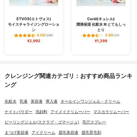
ETVOS(エトヴォス)
Curél(キュレル)
モイスチャライジングローショ
潤浸保湿 化粧水 III とてもしっ
ン
とり
4.08
3.98
(386)
(24)
¥2,992
¥1,299
クレンジング関連カテゴリ：おすすめ商品ランキ
ング
化粧水
乳液
美容液
導入液
オールインワンジェル・クリーム
ナイトパウダー
洗顔料
アイメイクリムーバー
マスカラリムーバー
ピーリングジェル(スクラブ・ゴマージュ)
毛穴スプレー
まつげ美容液
アイクリーム
眉毛美容液
眉毛育毛剤