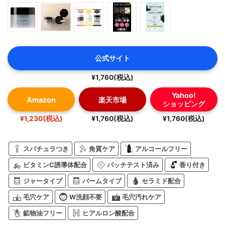
公式サイト
¥1,760(税込)
Yahoo!
Amazon
楽天市場
ショッピング
¥1,230(税込)
¥1,760(税込)
¥1,760(税込)
スパチュラつき
角質ケア
アルコールフリー
ビタミンC誘導体配合
パッチテスト済み
香り付き
ジャータイプ
バームタイプ
セラミド配合
毛穴ケア
W洗顔不要
毛穴汚れケア
鉱物油フリー
ヒアルロン酸配合