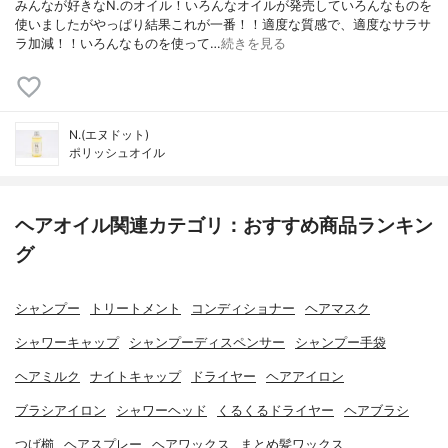
みんなが好きなN.のオイル！いろんなオイルが発売していろんなものを
使いましたがやっぱり結果これが一番！！適度な質感で、適度なサラサ
ラ加減！！いろんなものを使って…
続きを見る
N.(エヌドット)
ポリッシュオイル
ヘアオイル関連カテゴリ：おすすめ商品ランキン
グ
シャンプー
トリートメント
コンディショナー
ヘアマスク
シャワーキャップ
シャンプーディスペンサー
シャンプー手袋
ヘアミルク
ナイトキャップ
ドライヤー
ヘアアイロン
ブラシアイロン
シャワーヘッド
くるくるドライヤー
ヘアブラシ
つげ櫛
ヘアスプレー
ヘアワックス
まとめ髪ワックス