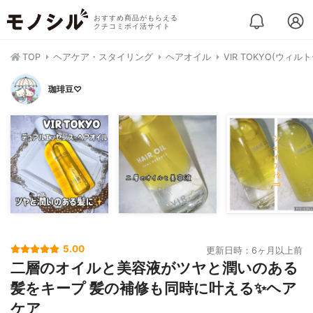
おすすめ商品がもらえる
クチコミポイ活サイト
TOP
ヘアケア・スタイリング
ヘアオイル
VIR TOKYO(ウィ
珈琲豆♡
5.00
更新日時：6ヶ月以上前
二層のオイルと美容液がツヤと潤いのある
髪をキープ 髪の補修も同時に叶える✨ヘア
ケア