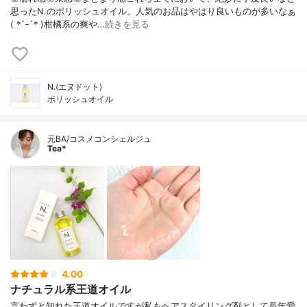
思ったN.のポリッシュオイル。人気のお品はやはり良いものが多いなぁ
( *´ｰ`* )柑橘系の爽や…
続きを見る
N.(エヌドット)
ポリッシュオイル
元BA/コスメコンシェルジュ
Tea*
4.00
ナチュラル系王道オイル
言わずと知れた王道オイルですが私もヘアスタイリング剤として長年愛