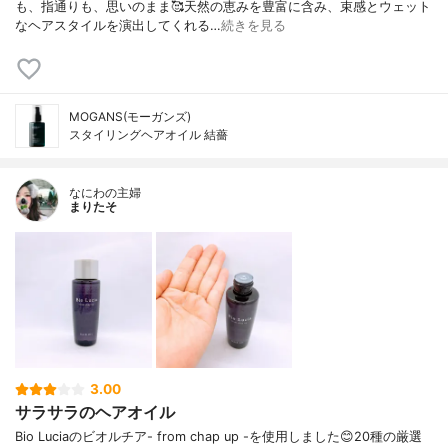
も、指通りも、思いのまま🥰天然の恵みを豊富に含み、束感とウェット
なヘアスタイルを演出してくれる…
続きを見る
MOGANS(モーガンズ)
スタイリングヘアオイル 結薔
なにわの主婦
まりたそ
3.00
サラサラのヘアオイル
Bio Luciaのビオルチア- from chap up -を使用しました😊20種の厳選