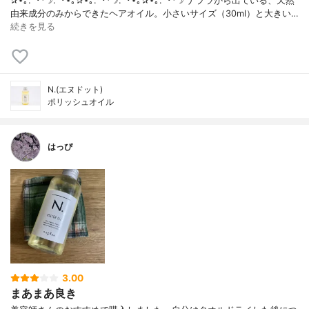
✰⋆｡:ﾟ･*☽:ﾟ･⋆｡✰⋆｡:ﾟ･*☽:ﾟ･⋆｡✰⋆｡:ﾟ･*☽ ナプラから出ている、天然
由来成分のみからできたヘアオイル。小さいサイズ（30ml）と大きい…
続きを見る
N.(エヌドット)
ポリッシュオイル
はっぴ
3.00
まあまあ良き