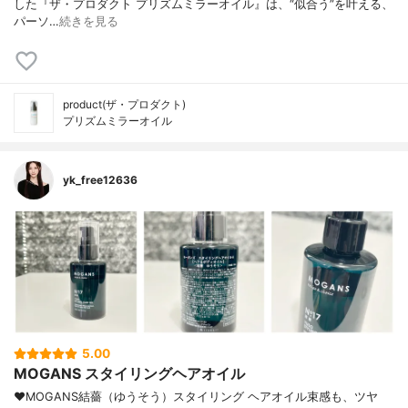
した『ザ・プロダクト プリズムミラーオイル』は、“似合う”を叶える、
パーソ…
続きを見る
product(ザ・プロダクト)
プリズムミラーオイル
yk_free12636
5.00
MOGANS スタイリングヘアオイル
♥MOGANS結薔（ゆうそう）スタイリング ヘアオイル束感も、ツヤ